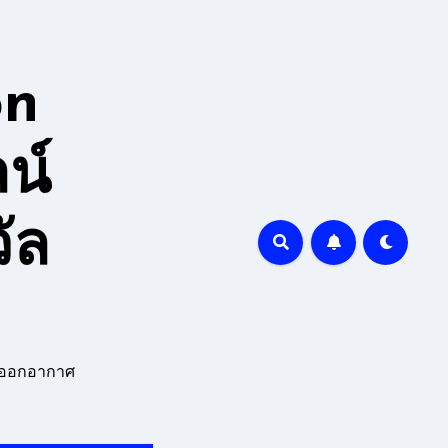
on
น์
ัล
ก ออกอากาศ