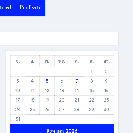
time!
Pin Posts
จ.
อ.
พ.
พฤ.
ศ.
ส.
อา.
1
2
3
4
5
6
7
8
9
10
11
12
13
14
15
16
17
18
19
20
21
22
23
24
25
26
27
28
29
30
31
สิงหาคม 2026