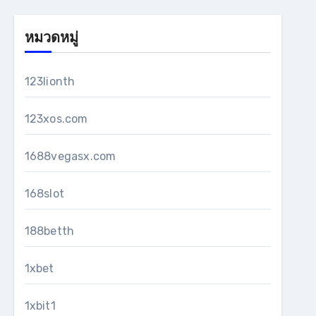
หมวดหมู่
123lionth
123xos.com
1688vegasx.com
168slot
188betth
1xbet
1xbit1