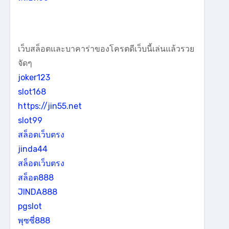
เว็บสล็อตและบาคาร่าของโครตดีเว็บนี้เล่นแล้วรวย
จัดๆ
joker123
slot168
https://jin55.net
slot99
สล็อตเว็บตรง
jinda44
สล็อตเว็บตรง
สล็อต888
JINDA888
pgslot
พุซซี่888