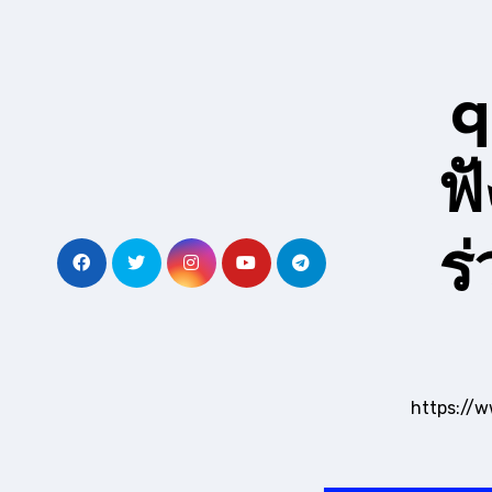
Skip
to
content
q
ฟ
ร
https://w