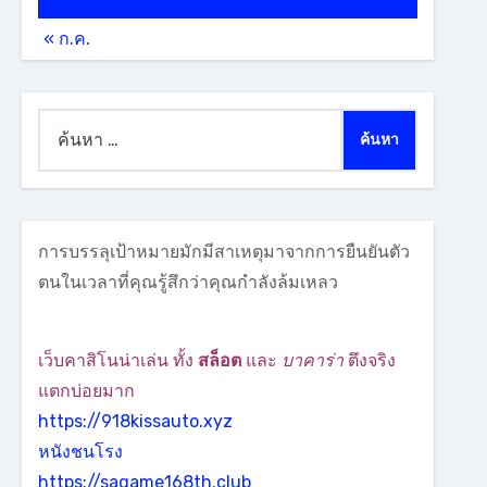
« ก.ค.
ค้นหา
สำหรับ:
การบรรลุเป้าหมายมักมีสาเหตุมาจากการยืนยันตัว
ตนในเวลาที่คุณรู้สึกว่าคุณกำลังล้มเหลว
เว็บคาสิโนน่าเล่น ทั้ง
สล็อต
และ
บาคาร่า
ตึงจริง
แตกบ่อยมาก
https://918kissauto.xyz
หนังชนโรง
https://sagame168th.club