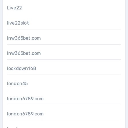
Live22
live22slot
lnw365bet.com
lnw365bet.com
lockdown168
london45
london6789.com
london6789.com