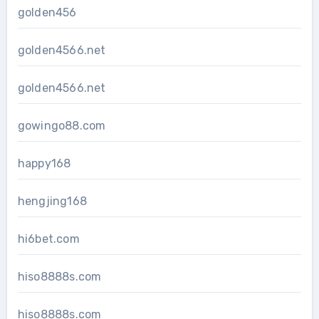
golden456
golden4566.net
golden4566.net
gowingo88.com
happy168
hengjing168
hi6bet.com
hiso8888s.com
hiso8888s.com