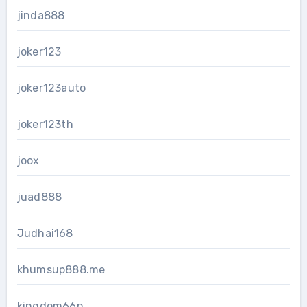
jinda888
joker123
joker123auto
joker123th
joox
juad888
Judhai168
khumsup888.me
kingdom66n