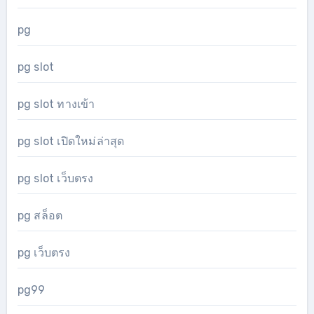
pg
pg slot
pg slot ทางเข้า
pg slot เปิดใหม่ล่าสุด
pg slot เว็บตรง
pg สล็อต
pg เว็บตรง
pg99