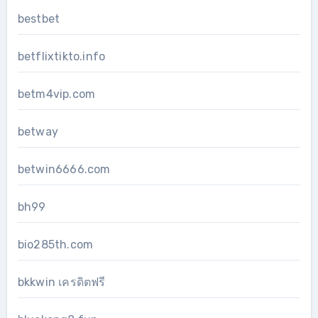
bestbet
betflixtikto.info
betm4vip.com
betway
betwin6666.com
bh99
bio285th.com
bkkwin เครดิตฟรี