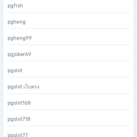
pgfish
pgheng
pgheng99
pgjoker69
pgslot
pgslot เว็บตรง
pgslot168
pgslot718
pgslot77