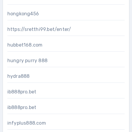
hongkong456
https://sretthi99.bet/enter/
hubbet168.com
hungry purry 888
hydra888
ib888pro.bet
ib888pro.bet
infyplus888.com