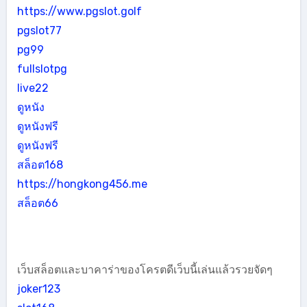
https://www.pgslot.golf
pgslot77
pg99
fullslotpg
live22
ดูหนัง
ดูหนังฟรี
ดูหนังฟรี
สล็อต168
https://hongkong456.me
สล็อต66
เว็บสล็อตและบาคาร่าของโครตดีเว็บนี้เล่นแล้วรวยจัดๆ
joker123