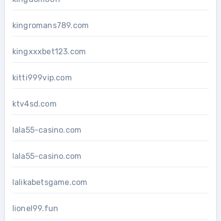
kingromans789.com
kingxxxbet123.com
kitti999vip.com
ktv4sd.com
lala55-casino.com
lala55-casino.com
lalikabetsgame.com
lionel99.fun