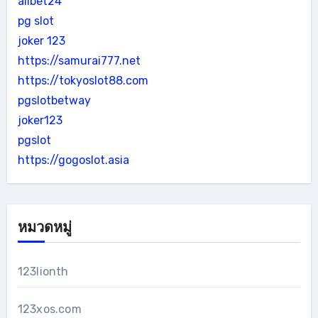
allbet24
pg slot
joker 123
https://samurai777.net
https://tokyoslot88.com
pgslotbetway
joker123
pgslot
https://gogoslot.asia
หมวดหมู่
123lionth
123xos.com