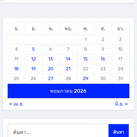
จ.
อ.
พ.
พฤ.
ศ.
ส.
อา.
1
2
3
4
5
6
7
8
9
10
11
12
13
14
15
16
17
18
19
20
21
22
23
24
25
26
27
28
29
30
31
พฤษภาคม 2026
« เม.ย.
มิ.ย. »
ค้นหา
สำหรับ: