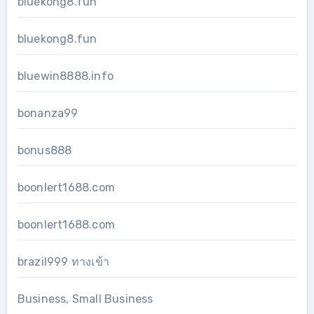
bluekong8.fun
bluekong8.fun
bluewin8888.info
bonanza99
bonus888
boonlert1688.com
boonlert1688.com
brazil999 ทางเข้า
Business, Small Business