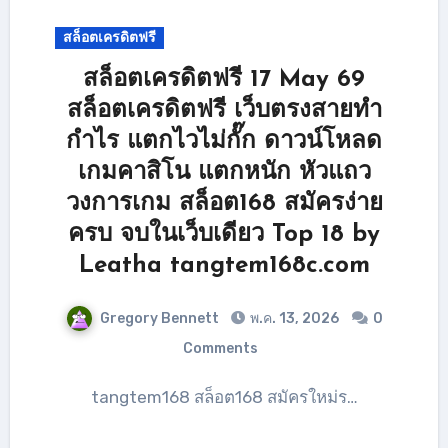
สล็อตเครดิตฟรี
สล็อตเครดิตฟรี 17 May 69
สล็อตเครดิตฟรี เว็บตรงสายทำ
กำไร แตกไวไม่กั๊ก ดาวน์โหลด
เกมคาสิโน แตกหนัก หัวแถว
วงการเกม สล็อต168 สมัครง่าย
ครบ จบในเว็บเดียว Top 18 by
Leatha tangtem168c.com
Gregory Bennett
พ.ค. 13, 2026
0
Comments
tangtem168 สล็อต168 สมัครใหม่ร…