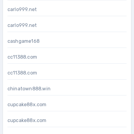
carlo999.net
carlo999.net
cashgame168
cc11388.com
cc11388.com
chinatown888.win
cupcake88x.com
cupcake88x.com