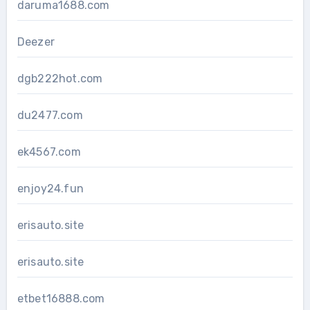
daruma1688.com
Deezer
dgb222hot.com
du2477.com
ek4567.com
enjoy24.fun
erisauto.site
erisauto.site
etbet16888.com