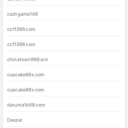
cashgame168
cc11388.com
cc11388.com
chinatown888.win
cupcake88x.com
cupcake88x.com
daruma1688.com
Deezer