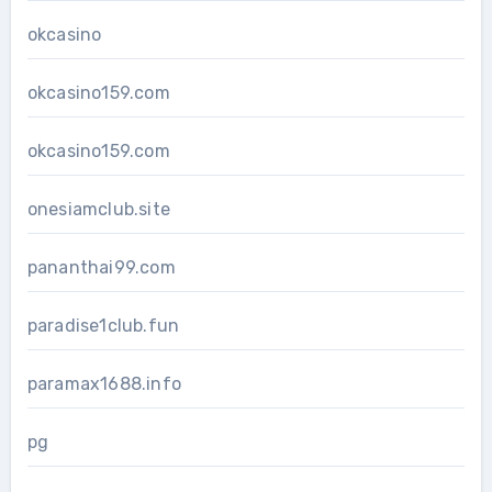
okcasino
okcasino159.com
okcasino159.com
onesiamclub.site
pananthai99.com
paradise1club.fun
paramax1688.info
pg