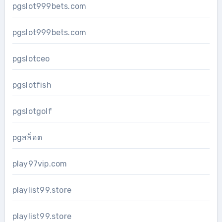
pgslot999bets.com
pgslot999bets.com
pgslotceo
pgslotfish
pgslotgolf
pgสล็อต
play97vip.com
playlist99.store
playlist99.store