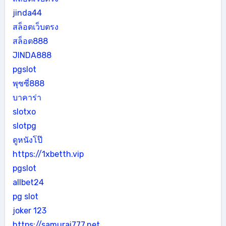
jinda44
สล็อตเว็บตรง
สล็อต888
JINDA888
pgslot
พุซซี่888
บาคาร่า
slotxo
slotpg
ดูหนังโป๊
https://1xbetth.vip
pgslot
allbet24
pg slot
joker 123
https://samurai777.net