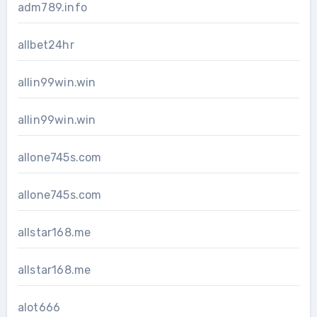
adm789.info
allbet24hr
allin99win.win
allin99win.win
allone745s.com
allone745s.com
allstar168.me
allstar168.me
alot666