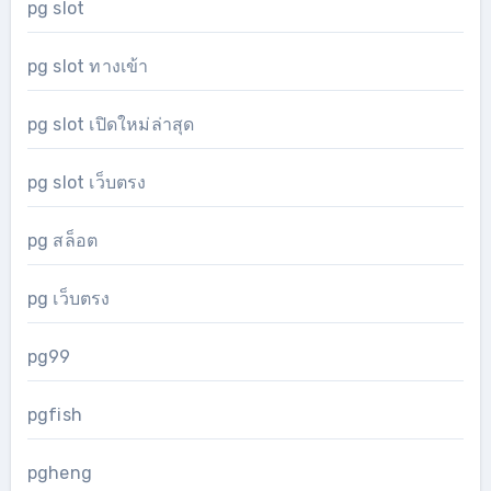
pg slot
pg slot ทางเข้า
pg slot เปิดใหม่ล่าสุด
pg slot เว็บตรง
pg สล็อต
pg เว็บตรง
pg99
pgfish
pgheng