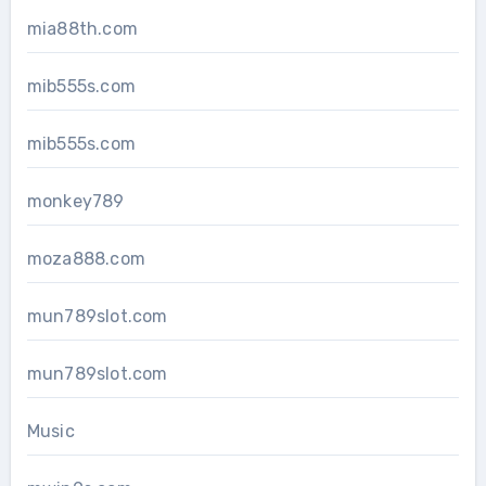
mia88th.com
mib555s.com
mib555s.com
monkey789
moza888.com
mun789slot.com
mun789slot.com
Music