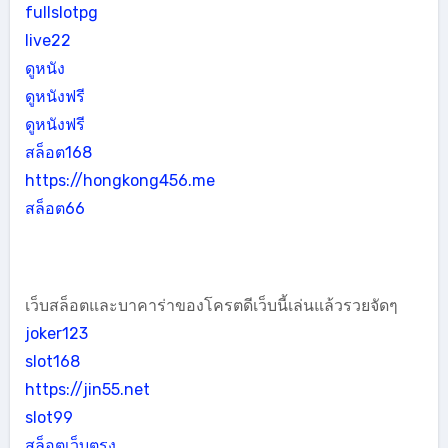
fullslotpg
live22
ดูหนัง
ดูหนังฟรี
ดูหนังฟรี
สล็อต168
https://hongkong456.me
สล็อต66
เว็บสล็อตและบาคาร่าของโครตดีเว็บนี้เล่นแล้วรวยจัดๆ
joker123
slot168
https://jin55.net
slot99
สล็อตเว็บตรง