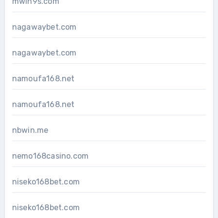
mwin9s.com
nagawaybet.com
nagawaybet.com
namoufa168.net
namoufa168.net
nbwin.me
nemo168casino.com
niseko168bet.com
niseko168bet.com