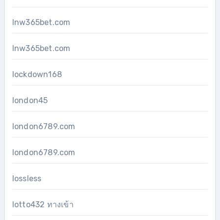
lnw365bet.com
lnw365bet.com
lockdown168
london45
london6789.com
london6789.com
lossless
lotto432 ทางเข้า