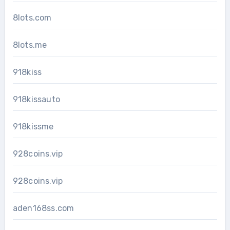
8lots.com
8lots.me
918kiss
918kissauto
918kissme
928coins.vip
928coins.vip
aden168ss.com