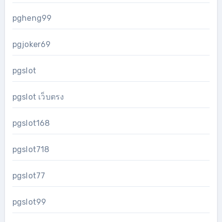
pgheng99
pgjoker69
pgslot
pgslot เว็บตรง
pgslot168
pgslot718
pgslot77
pgslot99