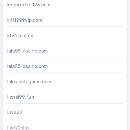
kingxxxbet123.com
kitti999vip.com
ktv4sd.com
lala55-casino.com
lala55-casino.com
lalikabetsgame.com
lionel99.fun
Live22
live22slot