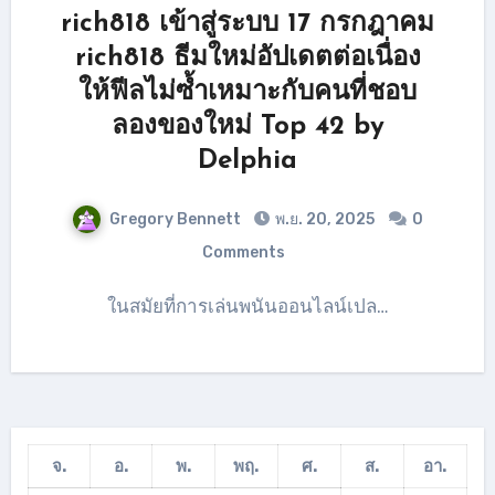
rich818 เข้าสู่ระบบ 17 กรกฎาคม
rich818 ธีมใหม่อัปเดตต่อเนื่อง
ให้ฟีลไม่ซ้ำเหมาะกับคนที่ชอบ
ลองของใหม่ Top 42 by
Delphia
Gregory Bennett
พ.ย. 20, 2025
0
Comments
ในสมัยที่การเล่นพนันออนไลน์เปล…
จ.
อ.
พ.
พฤ.
ศ.
ส.
อา.