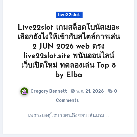
live22slot
Live22slot เกมสล็อตโบนัสเยอะ
เลือกยังไงให้เข้ากับสไตล์การเล่น
2 JUN 2026 web ตรง
live22slot.site พนันออนไลน์
เว็บเปิดใหม่ ทดลองเล่น Top 8
by Elba
Gregory Bennett
พ.ค. 21, 2026
0
Comments
เพราะเหตุไรบางคนถึงชอบเล่นเกม …