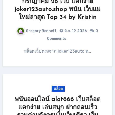
กรกฎาคม 26 เว็บ แตกง่าย
joker123auto.shop พนัน เว็บแม่
ใหม่ล่าสุด Top 34 by Kristin
Gregory Bennett
มิ.ย. 19, 2026
0
Comments
สล็อตเว็บตรงจาก joker123auto ท…
สล็อต
พนันออนไลน์ alot666 เว็บสล็อต
แตกง่าย เล่นสนุก ฝากถอนเร็ว