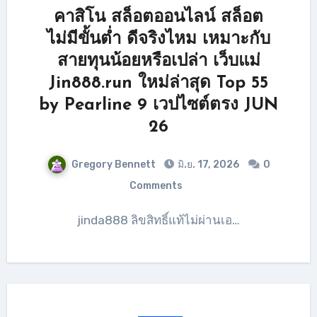
คาสิโน สล็อตออนไลน์ สล็อต
ไม่มีขั้นต่ำ ดีจริงไหม เหมาะกับ
สายทุนน้อยหรือเปล่า เว็บแม่
Jin888.run ใหม่ล่าสุด Top 55
by Pearline 9 เวปไซต์ตรง JUN
26
Gregory Bennett
มิ.ย. 17, 2026
0
Comments
jinda888 ลิขสิทธิ์แท้ไม่ผ่านเอ…