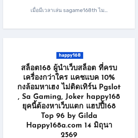
เมื่อมีเวลาเล่น sagame168th ไม…
happy168
สล็อต168 ผู้นำเว็บสล็อต ที่ครบ
เครื่องกว่าใคร แคชแบค 10%
กงล้อมหาเฮง ไม่ติดเทิร์น Pgslot
, Sa Gaming, Joker happy168
ยุคนี้ต้องหาเว็บแตก แฮปปี้168
Top 96 by Gilda
Happy168a.com 14 มิถุนา
2569