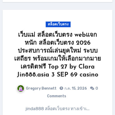
สล็อตเว็บตรง
เว็บแม่ สล็อตเว็บตรง webแจก
หนัก สล็อตเว็บตรง 2026
ประสบการณ์เล่นยุคใหม่ ระบบ
เสถียร พร้อมเกมให้เลือกมากมาย
เครดิตฟรี Top 27 by Clara
Jin888.asia 3 SEP 69 casino
Gregory Bennett
ก.ค. 15, 2026
0
Comments
jinda888 สล็อตเว็บตรง ทางเข้าเ…