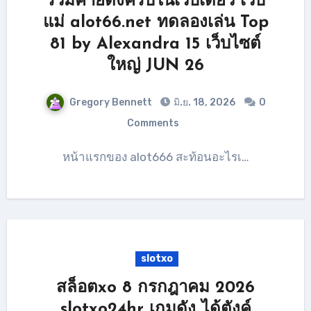
รวมค่ายดังครบในเว็บเดียว เว็บ
แม่ alot66.net ทดลองเล่น Top
81 by Alexandra 15 เว็บไซต์
ใหญ่ JUN 26
Gregory Bennett
มิ.ย. 18, 2026
0
Comments
หน้าแรกของ alot666 สะท้อนอะไรเ…
slotxo
สล็อตxo 8 กรกฎาคม 2026
slotxo24hr เกมดัง ได้ตังค์