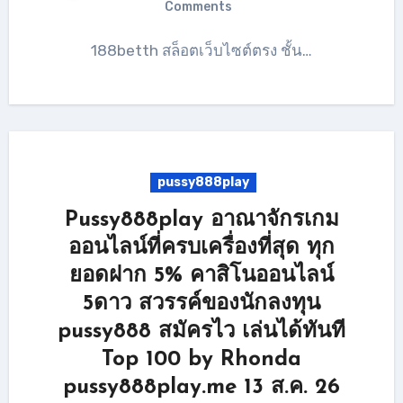
Comments
188betth สล็อตเว็บไซต์ตรง ชั้น…
pussy888play
Pussy888play อาณาจักรเกม
ออนไลน์ที่ครบเครื่องที่สุด ทุก
ยอดฝาก 5% คาสิโนออนไลน์
5ดาว สวรรค์ของนักลงทุน
pussy888 สมัครไว เล่นได้ทันที
Top 100 by Rhonda
pussy888play.me 13 ส.ค. 26