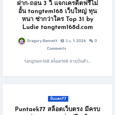
ฝาก-ถอน 3 วิ แจกเครดิตฟรีไม่
อั้น tangtem168 เว็บใหญ่ ทุน
หนา ซ่ากว่าใคร Top 31 by
Ludie tangtem168d.com
Gregory Bennett
มิ.ย. 1, 2026
0
Comments
tangtem168 สล็อต168 สายปั่นตัว…
ปั่นแตก77
Puntaek77 สล็อตเว็บตรง มีครบ