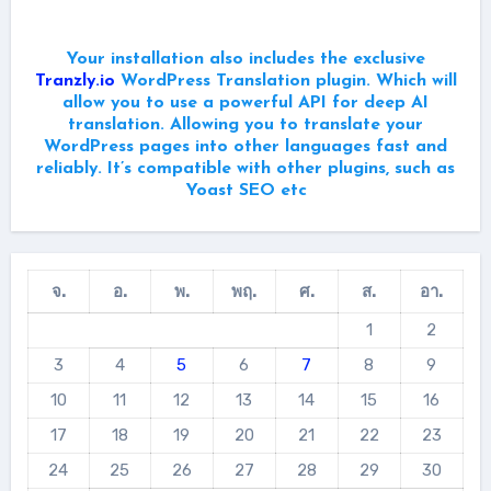
Your installation also includes the exclusive
Tranzly.io
WordPress Translation plugin
. Which will
allow you to use a powerful API for deep AI
translation. Allowing you to translate your
WordPress pages into other languages fast and
reliably. It’s compatible with other plugins, such as
Yoast SEO etc
จ.
อ.
พ.
พฤ.
ศ.
ส.
อา.
1
2
3
4
5
6
7
8
9
10
11
12
13
14
15
16
17
18
19
20
21
22
23
24
25
26
27
28
29
30