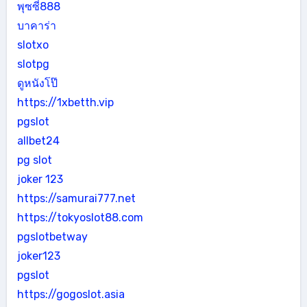
พุซซี่888
บาคาร่า
slotxo
slotpg
ดูหนังโป๊
https://1xbetth.vip
pgslot
allbet24
pg slot
joker 123
https://samurai777.net
https://tokyoslot88.com
pgslotbetway
joker123
pgslot
https://gogoslot.asia