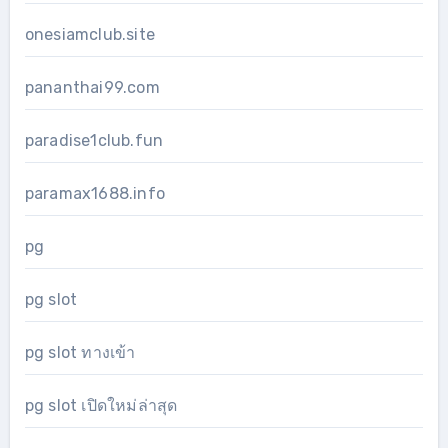
onesiamclub.site
pananthai99.com
paradise1club.fun
paramax1688.info
pg
pg slot
pg slot ทางเข้า
pg slot เปิดใหม่ล่าสุด