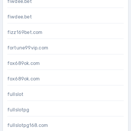
fiwdee.bet
fiwdee.bet
fizz169bet.com
fortune99vip.com
fox689ok.com
fox689ok.com
fullslot
fullslotpg
fullslotpg168.com