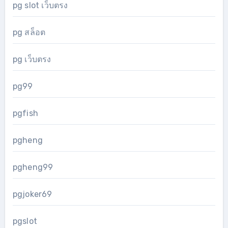
pg slot เว็บตรง
pg สล็อต
pg เว็บตรง
pg99
pgfish
pgheng
pgheng99
pgjoker69
pgslot