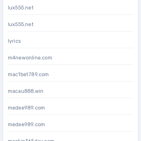
lux555.net
lux555.net
lyrics
m4newonline.com
mac1bet789.com
macau888.win
medee989.com
medee989.com