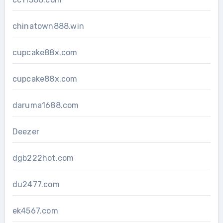
chinatown888.win
cupcake88x.com
cupcake88x.com
daruma1688.com
Deezer
dgb222hot.com
du2477.com
ek4567.com