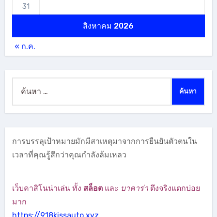
31
สิงหาคม 2026
« ก.ค.
ค้นหา
สำหรับ:
การบรรลุเป้าหมายมักมีสาเหตุมาจากการยืนยันตัวตนใน
เวลาที่คุณรู้สึกว่าคุณกำลังล้มเหลว
เว็บคาสิโนน่าเล่น ทั้ง
สล็อต
และ
บาคาร่า
ตึงจริงแตกบ่อย
มาก
https://918kissauto.xyz