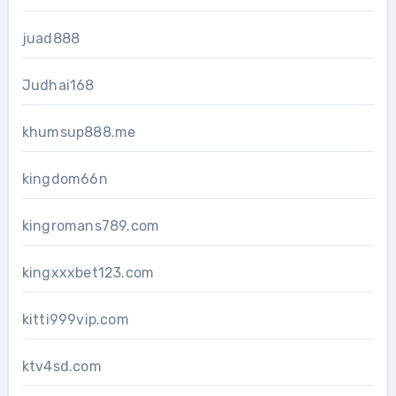
juad888
Judhai168
khumsup888.me
kingdom66n
kingromans789.com
kingxxxbet123.com
kitti999vip.com
ktv4sd.com