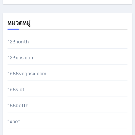
หมวดหมู่
123lionth
123xos.com
1688vegasx.com
168slot
188betth
1xbet