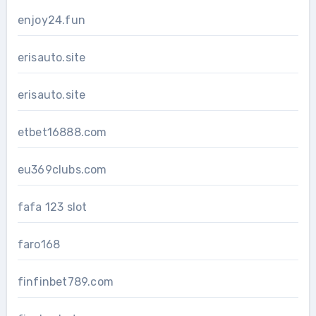
enjoy24.fun
erisauto.site
erisauto.site
etbet16888.com
eu369clubs.com
fafa 123 slot
faro168
finfinbet789.com