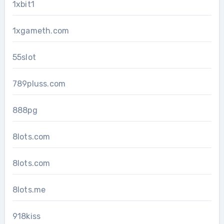
1xbit1
1xgameth.com
55slot
789pluss.com
888pg
8lots.com
8lots.com
8lots.me
918kiss