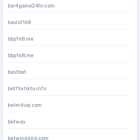
bar4game24hr.com
baslot168
bbp168.me
bbp168.me
bestbet
betflixtikto.info
betm4vip.com
betway
betwin6666.com