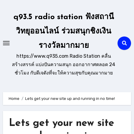
Skip
to
q93.5 radio station ฟังสถานี
content
วิทยุออนไลน์ ร่วมสนุกชิงเงิน
รางวัลมากมาย
https://www.q935.com Radio Station คลื่น
สร้างสรรค์ แบ่งปันความสนุก ออกอากาศตลอด 24
ชั่วโมง กับดีเจดังที่จะให้ความสุขกับคุณมากมาย
Home
Lets get your new site up and running in no time!
Lets get your new site