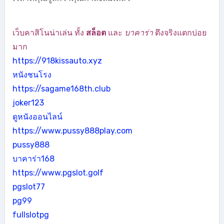
เว็บคาสิโนน่าเล่น ทั้ง
สล็อต
และ
บาคาร่า
ตึงจริงแตกบ่อย
มาก
https://918kissauto.xyz
หนังชนโรง
https://sagame168th.club
joker123
ดูหนังออนไลน์
https://www.pussy888play.com
pussy888
บาคาร่า168
https://www.pgslot.golf
pgslot77
pg99
fullslotpg