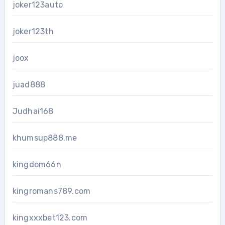
joker123auto
joker123th
joox
juad888
Judhai168
khumsup888.me
kingdom66n
kingromans789.com
kingxxxbet123.com