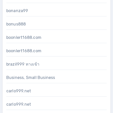
bonanza99
bonus888
boonlert1688.com
boonlert1688.com
brazil999 ทางเข้า
Business, Small Business
carlo999.net
carlo999.net