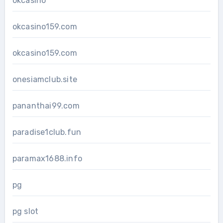
okcasino
okcasino159.com
okcasino159.com
onesiamclub.site
pananthai99.com
paradise1club.fun
paramax1688.info
pg
pg slot