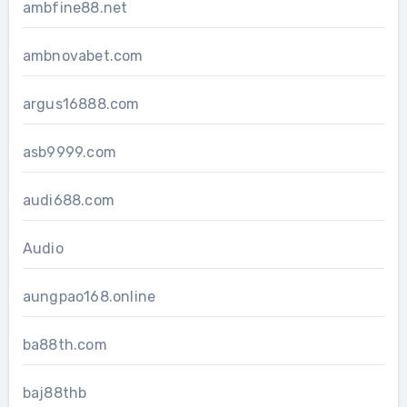
ambfine88.net
ambnovabet.com
argus16888.com
asb9999.com
audi688.com
Audio
aungpao168.online
ba88th.com
baj88thb