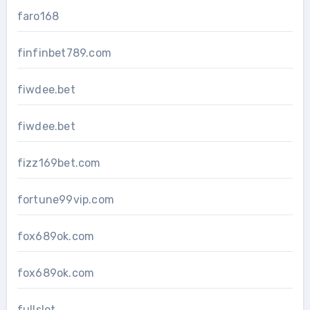
faro168
finfinbet789.com
fiwdee.bet
fiwdee.bet
fizz169bet.com
fortune99vip.com
fox689ok.com
fox689ok.com
fullslot