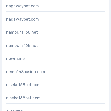
nagawaybet.com
nagawaybet.com
namoufa168.net
namoufa168.net
nbwin.me
nemo168casino.com
niseko168bet.com
niseko168bet.com