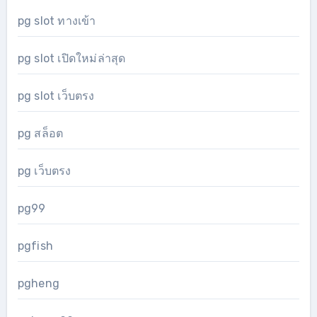
pg slot ทางเข้า
pg slot เปิดใหม่ล่าสุด
pg slot เว็บตรง
pg สล็อต
pg เว็บตรง
pg99
pgfish
pgheng