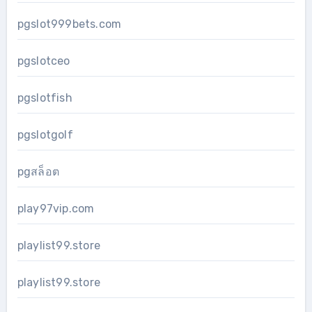
pgslot999bets.com
pgslotceo
pgslotfish
pgslotgolf
pgสล็อต
play97vip.com
playlist99.store
playlist99.store