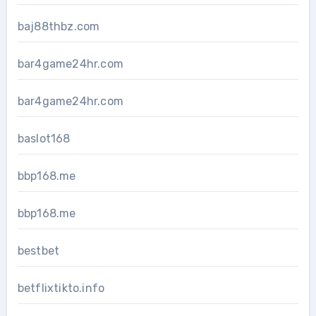
baj88thbz.com
bar4game24hr.com
bar4game24hr.com
baslot168
bbp168.me
bbp168.me
bestbet
betflixtikto.info