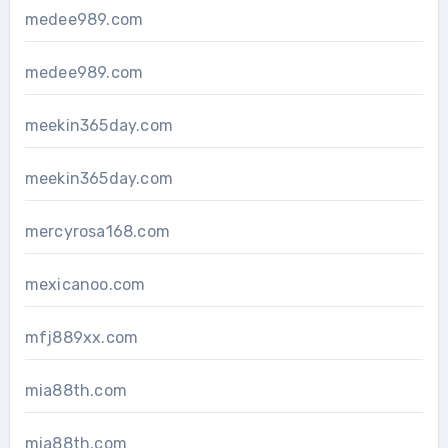
medee989.com
medee989.com
meekin365day.com
meekin365day.com
mercyrosa168.com
mexicanoo.com
mfj889xx.com
mia88th.com
mia88th.com