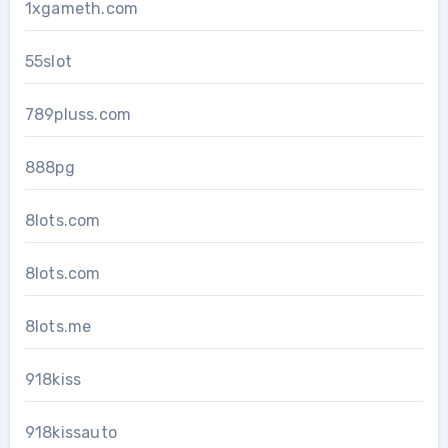
1xgameth.com
55slot
789pluss.com
888pg
8lots.com
8lots.com
8lots.me
918kiss
918kissauto