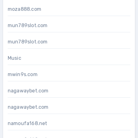
moza888.com
mun789slot.com
mun789slot.com
Music
mwin9s.com
nagawaybet.com
nagawaybet.com
namoufa168.net