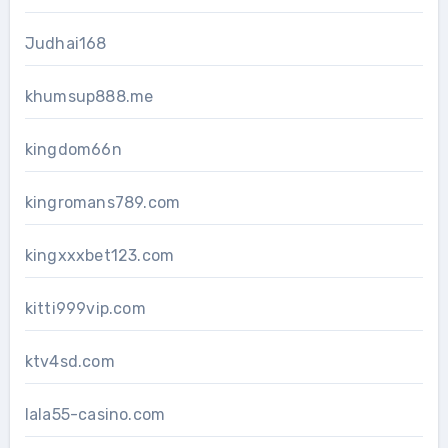
Judhai168
khumsup888.me
kingdom66n
kingromans789.com
kingxxxbet123.com
kitti999vip.com
ktv4sd.com
lala55-casino.com