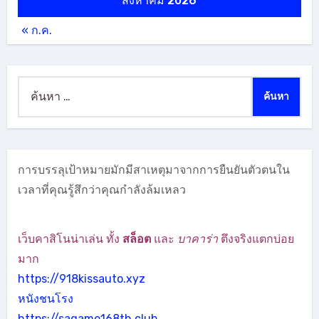
สิงหาคม 2026
« ก.ค.
ค้นหา
สำหรับ:
การบรรลุเป้าหมายมักมีสาเหตุมาจากการยืนยันตัวตนใน
เวลาที่คุณรู้สึกว่าคุณกำลังล้มเหลว
เว็บคาสิโนน่าเล่น ทั้ง
สล็อต
และ
บาคาร่า
ตึงจริงแตกบ่อย
มาก
https://918kissauto.xyz
หนังชนโรง
https://sagame168th.club