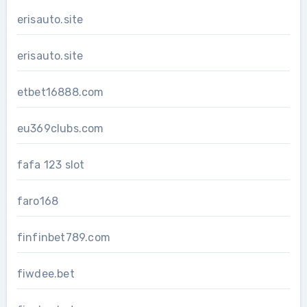
erisauto.site
erisauto.site
etbet16888.com
eu369clubs.com
fafa 123 slot
faro168
finfinbet789.com
fiwdee.bet