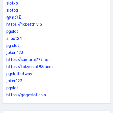
slotxo
slotpg
ดูหนังโป๊
https://1xbetth.vip
pgslot
allbet24
pg slot
joker 123
https://samurai777.net
https://tokyoslot88.com
pgslotbetway
joker123
pgslot
https://gogoslot.asia