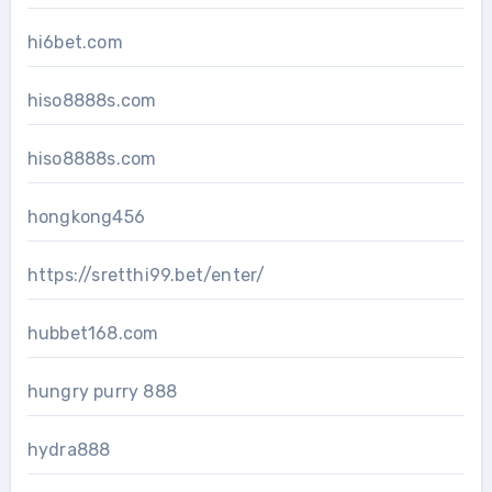
hi6bet.com
hiso8888s.com
hiso8888s.com
hongkong456
https://sretthi99.bet/enter/
hubbet168.com
hungry purry 888
hydra888