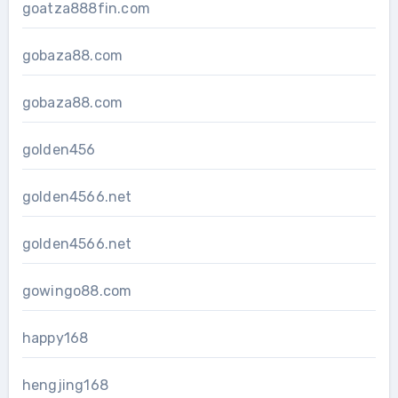
goatza888fin.com
gobaza88.com
gobaza88.com
golden456
golden4566.net
golden4566.net
gowingo88.com
happy168
hengjing168