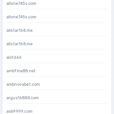
allone745s.com
allone745s.com
allstar168.me
allstar168.me
alot666
ambfine88.net
ambnovabet.com
argus16888.com
asb9999.com