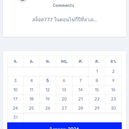
Comments
สล็อต777 ในตอนไม่กี่ปีที่ล่วงเ…
จ.
อ.
พ.
พฤ.
ศ.
ส.
อา.
1
2
3
4
5
6
7
8
9
10
11
12
13
14
15
16
17
18
19
20
21
22
23
24
25
26
27
28
29
30
31