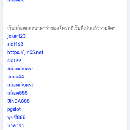
เว็บสล็อตและบาคาร่าของโครตดีเว็บนี้เล่นแล้วรวยจัดๆ
joker123
slot168
https://jin55.net
slot99
สล็อตเว็บตรง
jinda44
สล็อตเว็บตรง
สล็อต888
JINDA888
pgslot
พุซซี่888
บาคาร่า