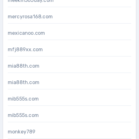
meekin365day.com
mercyrosa168.com
mexicanoo.com
mfj889xx.com
mia88th.com
mia88th.com
mib555s.com
mib555s.com
monkey789