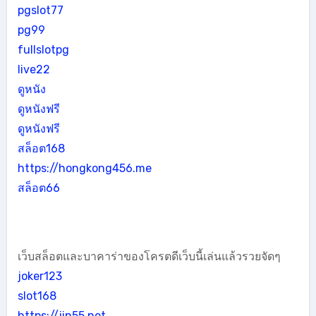
pgslot77
pg99
fullslotpg
live22
ดูหนัง
ดูหนังฟรี
ดูหนังฟรี
สล็อต168
https://hongkong456.me
สล็อต66
เว็บสล็อตและบาคาร่าของโครตดีเว็บนี้เล่นแล้วรวยจัดๆ
joker123
slot168
https://jin55.net