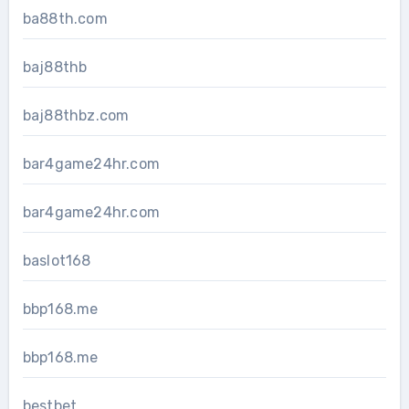
ba88th.com
baj88thb
baj88thbz.com
bar4game24hr.com
bar4game24hr.com
baslot168
bbp168.me
bbp168.me
bestbet