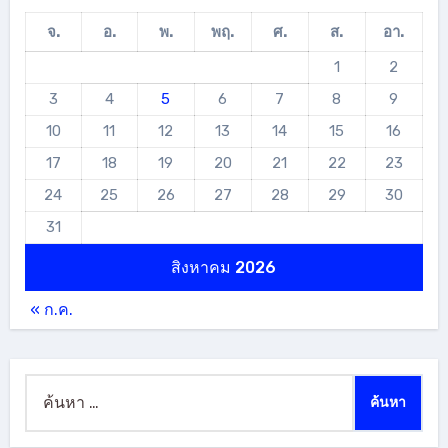
จ.
อ.
พ.
พฤ.
ศ.
ส.
อา.
1
2
3
4
5
6
7
8
9
10
11
12
13
14
15
16
17
18
19
20
21
22
23
24
25
26
27
28
29
30
31
สิงหาคม 2026
« ก.ค.
ค้นหา
สำหรับ: