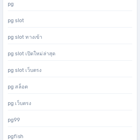
pg
pg slot
pg slot ทางเข้า
pg slot เปิดใหม่ล่าสุด
pg slot เว็บตรง
pg สล็อต
pg เว็บตรง
pg99
pgfish