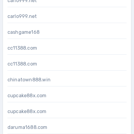
carlo999.net
carlo999.net
cashgame168
cc11388.com
cc11388.com
chinatown888.win
cupcake88x.com
cupcake88x.com
daruma1688.com