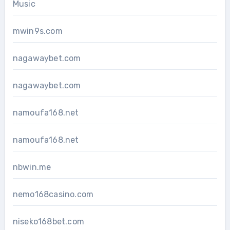
Music
mwin9s.com
nagawaybet.com
nagawaybet.com
namoufa168.net
namoufa168.net
nbwin.me
nemo168casino.com
niseko168bet.com