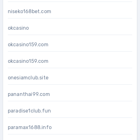
niseko168bet.com
okcasino
okcasino159.com
okcasino159.com
onesiamclub.site
pananthai99.com
paradise1club.fun
paramax1688.info