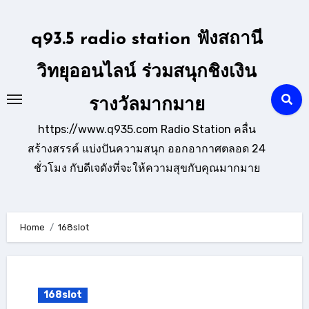
Skip
to
q93.5 radio station ฟังสถานี
content
วิทยุออนไลน์ ร่วมสนุกชิงเงิน
รางวัลมากมาย
https://www.q935.com Radio Station คลื่น
สร้างสรรค์ แบ่งปันความสนุก ออกอากาศตลอด 24
ชั่วโมง กับดีเจดังที่จะให้ความสุขกับคุณมากมาย
Home
168slot
168slot