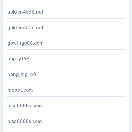
golden4566.net
golden4566.net
gowingo88.com
happy168
hengjing168
hi6bet.com
hiso8888s.com
hiso8888s.com