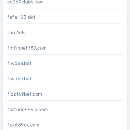
eu369clubs.com
fafa 123 slot
faro168
finfinbet789.com
fiwdee.bet
fiwdee.bet
fizz169bet.com
fortune99vip.com
fox689ok.com