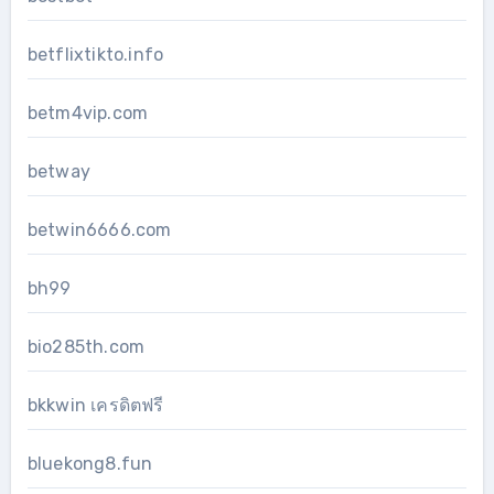
betflixtikto.info
betm4vip.com
betway
betwin6666.com
bh99
bio285th.com
bkkwin เครดิตฟรี
bluekong8.fun