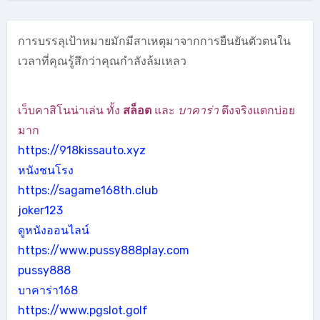
การบรรลุเป้าหมายมักมีสาเหตุมาจากการยืนยันตัวตนใน
เวลาที่คุณรู้สึกว่าคุณกำลังล้มเหลว
เว็บคาสิโนน่าเล่น ทั้ง
สล็อต
และ
บาคาร่า
ตึงจริงแตกบ่อย
มาก
https://918kissauto.xyz
หนังชนโรง
https://sagame168th.club
joker123
ดูหนังออนไลน์
https://www.pussy888play.com
pussy888
บาคาร่า168
https://www.pgslot.golf