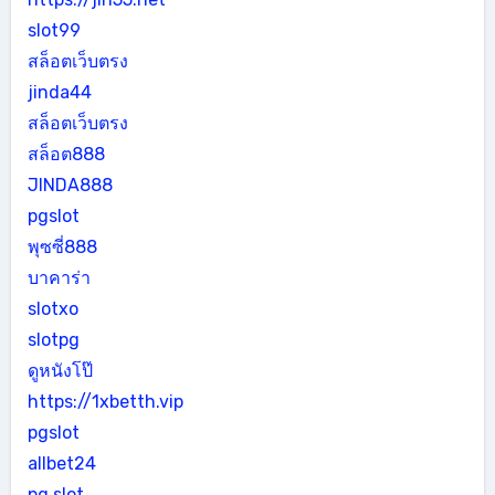
slot99
สล็อตเว็บตรง
jinda44
สล็อตเว็บตรง
สล็อต888
JINDA888
pgslot
พุซซี่888
บาคาร่า
slotxo
slotpg
ดูหนังโป๊
https://1xbetth.vip
pgslot
allbet24
pg slot