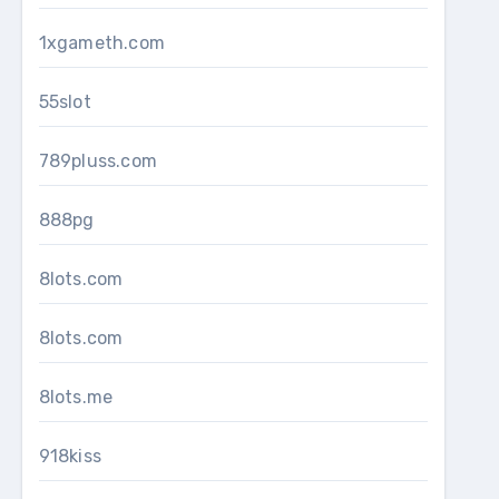
1xgameth.com
55slot
789pluss.com
888pg
8lots.com
8lots.com
8lots.me
918kiss