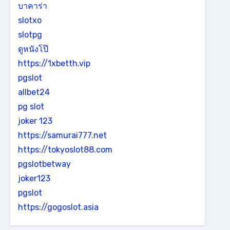
บาคาร่า
slotxo
slotpg
ดูหนังโป๊
https://1xbetth.vip
pgslot
allbet24
pg slot
joker 123
https://samurai777.net
https://tokyoslot88.com
pgslotbetway
joker123
pgslot
https://gogoslot.asia