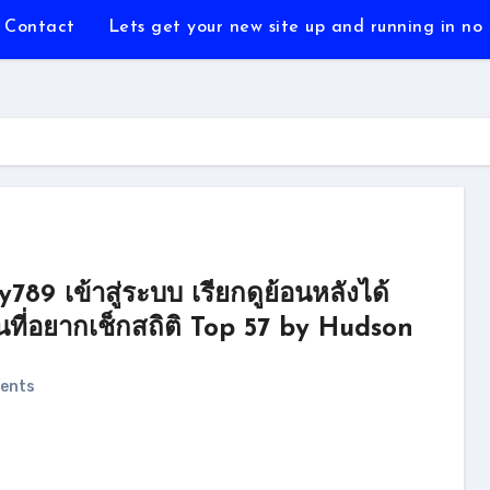
Contact
Lets get your new site up and running in no 
 เข้าสู่ระบบ เรียกดูย้อนหลังได้
ที่อยากเช็กสถิติ Top 57 by Hudson
ents