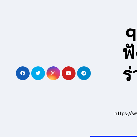
Skip
to
content
q
ฟ
ร
https://w