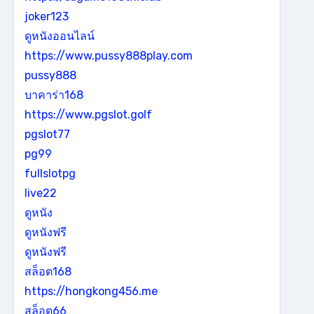
joker123
ดูหนังออนไลน์
https://www.pussy888play.com
pussy888
บาคาร่า168
https://www.pgslot.golf
pgslot77
pg99
fullslotpg
live22
ดูหนัง
ดูหนังฟรี
ดูหนังฟรี
สล็อต168
https://hongkong456.me
สล็อต66