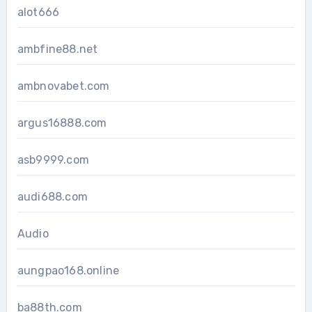
alot666
ambfine88.net
ambnovabet.com
argus16888.com
asb9999.com
audi688.com
Audio
aungpao168.online
ba88th.com