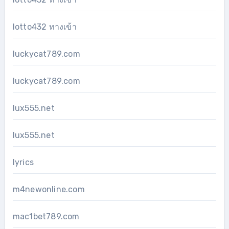
lotto432 ทางเข้า
luckycat789.com
luckycat789.com
lux555.net
lux555.net
lyrics
m4newonline.com
mac1bet789.com