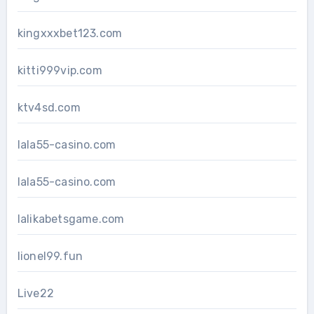
kingxxxbet123.com
kitti999vip.com
ktv4sd.com
lala55-casino.com
lala55-casino.com
lalikabetsgame.com
lionel99.fun
Live22