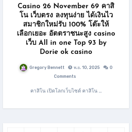
Casino 26 November 69 คาสิ
โน เว็บตรง ลงทุนง่าย ได้เงินไว
สมาชิกใหม่รับ 100% โต๊ะให้
เลือกเยอะ อัตตราชนะสูง casino
เว็บ All in one Top 93 by
Dorie ok casino
Gregory Bennett
พ.ย. 10, 2025
0
Comments
คาสิโน เปิดโลกเว็บไซต์ คาสิโน …