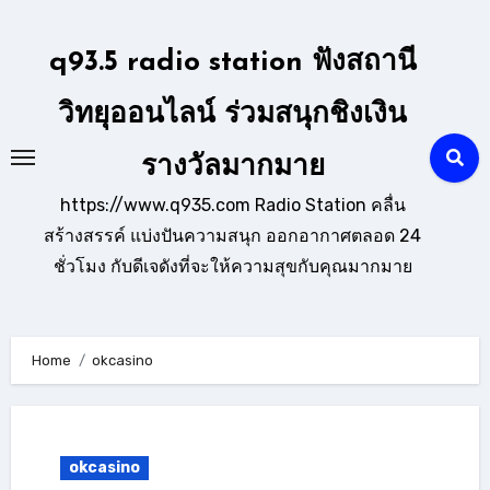
Skip
to
q93.5 radio station ฟังสถานี
content
วิทยุออนไลน์ ร่วมสนุกชิงเงิน
รางวัลมากมาย
https://www.q935.com Radio Station คลื่น
สร้างสรรค์ แบ่งปันความสนุก ออกอากาศตลอด 24
ชั่วโมง กับดีเจดังที่จะให้ความสุขกับคุณมากมาย
Home
okcasino
okcasino