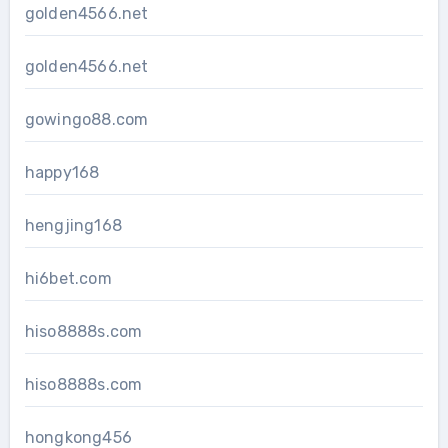
golden4566.net
golden4566.net
gowingo88.com
happy168
hengjing168
hi6bet.com
hiso8888s.com
hiso8888s.com
hongkong456