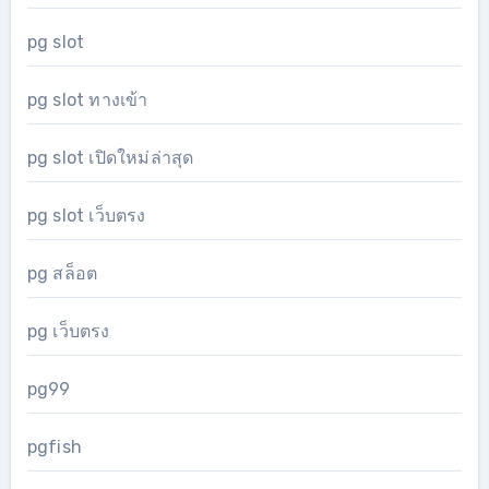
pg slot
pg slot ทางเข้า
pg slot เปิดใหม่ล่าสุด
pg slot เว็บตรง
pg สล็อต
pg เว็บตรง
pg99
pgfish