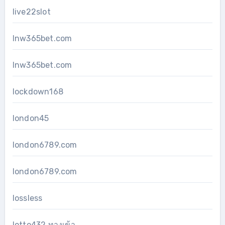
live22slot
lnw365bet.com
lnw365bet.com
lockdown168
london45
london6789.com
london6789.com
lossless
lotto432 ทางเข้า