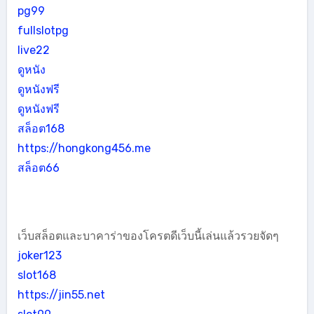
pg99
fullslotpg
live22
ดูหนัง
ดูหนังฟรี
ดูหนังฟรี
สล็อต168
https://hongkong456.me
สล็อต66
เว็บสล็อตและบาคาร่าของโครตดีเว็บนี้เล่นแล้วรวยจัดๆ
joker123
slot168
https://jin55.net