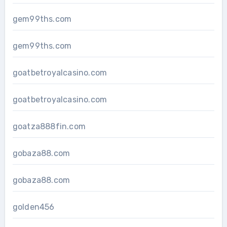
gem99ths.com
gem99ths.com
goatbetroyalcasino.com
goatbetroyalcasino.com
goatza888fin.com
gobaza88.com
gobaza88.com
golden456