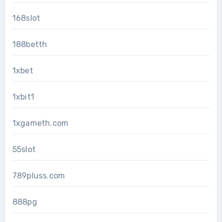
168slot
188betth
1xbet
1xbit1
1xgameth.com
55slot
789pluss.com
888pg