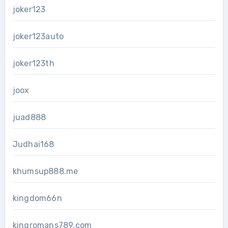
joker123
joker123auto
joker123th
joox
juad888
Judhai168
khumsup888.me
kingdom66n
kingromans789.com