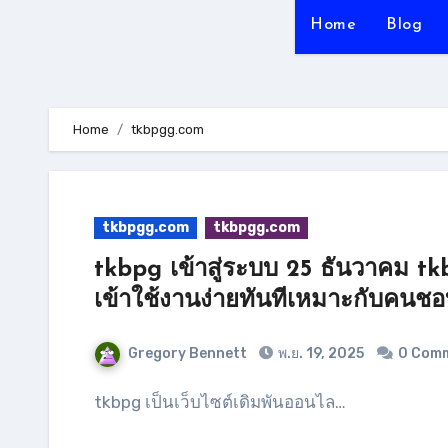
Home
Blog
Home
tkbpgg.com
tkbpgg.com
tkbpgg.com
tkbpg เข้าสู่ระบบ 25 ธันวาคม tk
เข้าใช้งานง่ายทันทีเหมาะกับคนช
Gregory Bennett
พ.ย. 19, 2025
0 Com
tkbpg เป็นเว็บไซต์เดิมพันออนไล…