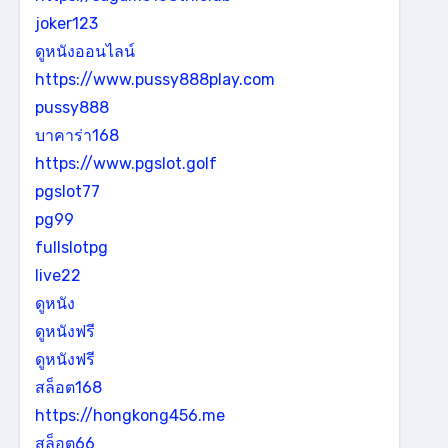
joker123
ดูหนังออนไลน์
https://www.pussy888play.com
pussy888
บาคาร่า168
https://www.pgslot.golf
pgslot77
pg99
fullslotpg
live22
ดูหนัง
ดูหนังฟรี
ดูหนังฟรี
สล็อต168
https://hongkong456.me
สล็อต66