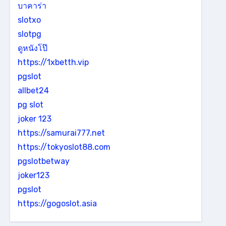
บาคาร่า
slotxo
slotpg
ดูหนังโป๊
https://1xbetth.vip
pgslot
allbet24
pg slot
joker 123
https://samurai777.net
https://tokyoslot88.com
pgslotbetway
joker123
pgslot
https://gogoslot.asia