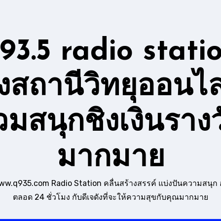
93.5 radio stati
ังสถานีวิทยุออนไล
่วมสนุกชิงเงินรางว
มากมาย
ww.q935.com Radio Station คลื่นสร้างสรรค์ แบ่งปันความสนุ
ตลอด 24 ชั่วโมง กับดีเจดังที่จะให้ความสุขกับคุณมากมาย