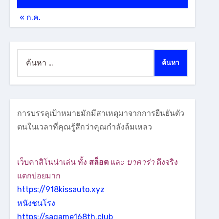
« ก.ค.
ค้นหา
สำหรับ:
การบรรลุเป้าหมายมักมีสาเหตุมาจากการยืนยันตัว
ตนในเวลาที่คุณรู้สึกว่าคุณกำลังล้มเหลว
เว็บคาสิโนน่าเล่น ทั้ง
สล็อต
และ
บาคาร่า
ตึงจริง
แตกบ่อยมาก
https://918kissauto.xyz
หนังชนโรง
https://sagame168th.club