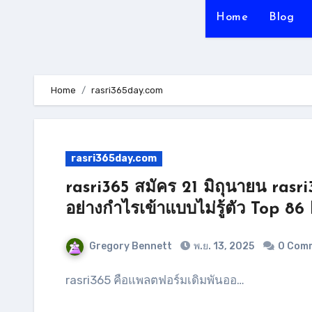
Home
Blog
Home
rasri365day.com
rasri365day.com
rasri365 สมัคร 21 มิถุนายน rasri
อย่างกำไรเข้าแบบไม่รู้ตัว Top 86
Gregory Bennett
พ.ย. 13, 2025
0 Com
rasri365 คือแพลตฟอร์มเดิมพันออ…