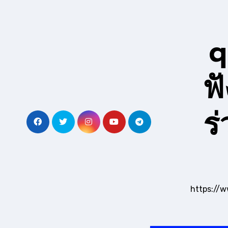
Skip
to
content
q
ฟ
ร
https://w