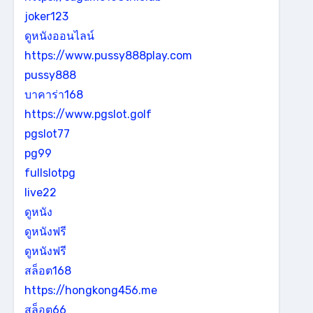
joker123
ดูหนังออนไลน์
https://www.pussy888play.com
pussy888
บาคาร่า168
https://www.pgslot.golf
pgslot77
pg99
fullslotpg
live22
ดูหนัง
ดูหนังฟรี
ดูหนังฟรี
สล็อต168
https://hongkong456.me
สล็อต66