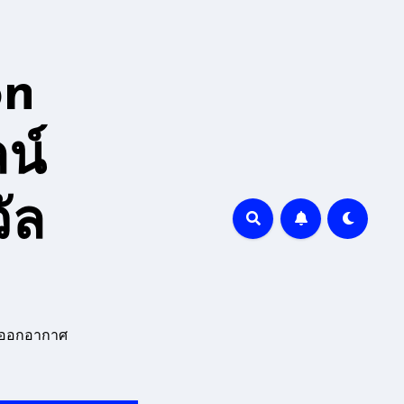
on
น์
ัล
ก ออกอากาศ