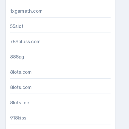
1xgameth.com
55slot
789pluss.com
888pg
8lots.com
8lots.com
8lots.me
918kiss