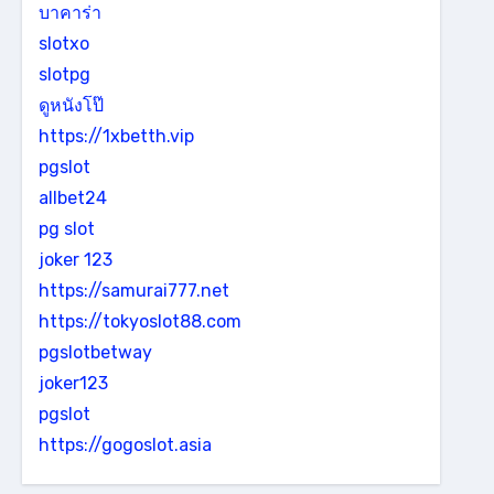
บาคาร่า
slotxo
slotpg
ดูหนังโป๊
https://1xbetth.vip
pgslot
allbet24
pg slot
joker 123
https://samurai777.net
https://tokyoslot88.com
pgslotbetway
joker123
pgslot
https://gogoslot.asia