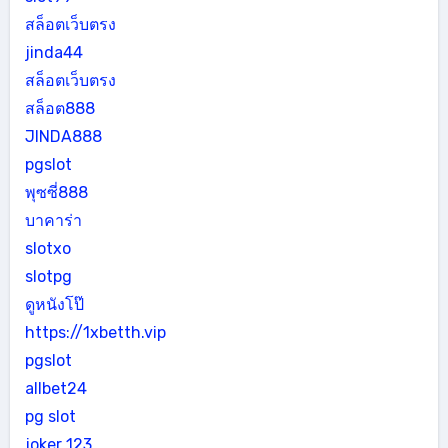
สล็อตเว็บตรง
jinda44
สล็อตเว็บตรง
สล็อต888
JINDA888
pgslot
พุซซี่888
บาคาร่า
slotxo
slotpg
ดูหนังโป๊
https://1xbetth.vip
pgslot
allbet24
pg slot
joker 123