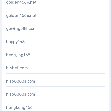
golden4566.net
golden4566.net
gowingo88.com
happy168
hengjing168
hi6bet.com
hiso8888s.com
hiso8888s.com
hongkong456