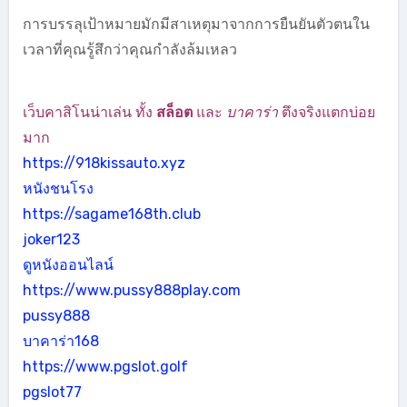
การบรรลุเป้าหมายมักมีสาเหตุมาจากการยืนยันตัวตนใน
เวลาที่คุณรู้สึกว่าคุณกำลังล้มเหลว
เว็บคาสิโนน่าเล่น ทั้ง
สล็อต
และ
บาคาร่า
ตึงจริงแตกบ่อย
มาก
https://918kissauto.xyz
หนังชนโรง
https://sagame168th.club
joker123
ดูหนังออนไลน์
https://www.pussy888play.com
pussy888
บาคาร่า168
https://www.pgslot.golf
pgslot77