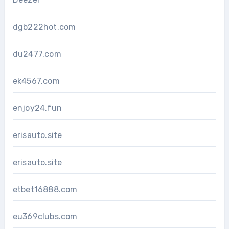
dgb222hot.com
du2477.com
ek4567.com
enjoy24.fun
erisauto.site
erisauto.site
etbet16888.com
eu369clubs.com