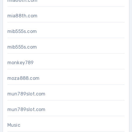
mia88th.com
mia88th.com
mib555s.com
mib555s.com
monkey789
moza888.com
mun789slot.com
mun789slot.com
Music