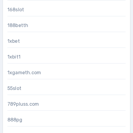
168slot
188betth
1xbet
1xbit1
1xgameth.com
55slot
789pluss.com
888pg