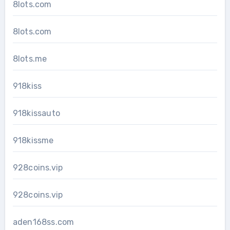
8lots.com
8lots.com
8lots.me
918kiss
918kissauto
918kissme
928coins.vip
928coins.vip
aden168ss.com