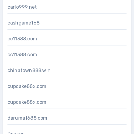
carlo999.net
cashgame168
cc11388.com
cc11388.com
chinatown888.win
cupcake88x.com
cupcake88x.com
daruma1688.com
Deezer