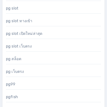
pg slot
pg slot ทางเข้า
pg slot เปิดใหม่ล่าสุด
pg slot เว็บตรง
pg สล็อต
pg เว็บตรง
pg99
pgfish