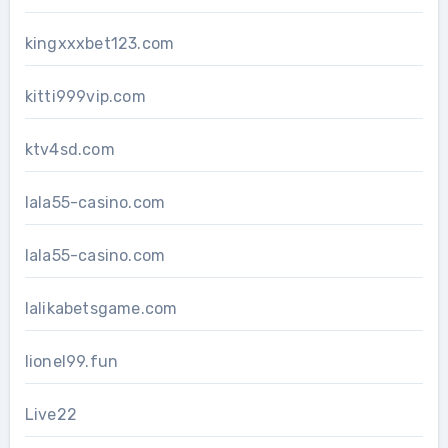
kingxxxbet123.com
kitti999vip.com
ktv4sd.com
lala55-casino.com
lala55-casino.com
lalikabetsgame.com
lionel99.fun
Live22