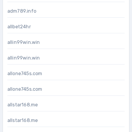
adm789.info
allbet24hr
allin99win.win
allin99win.win
allone745s.com
allone745s.com
allstar168.me
allstar168.me