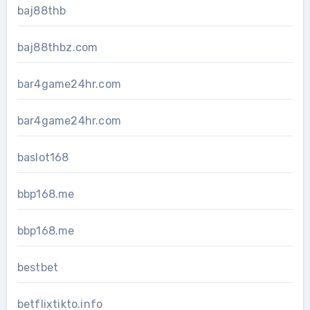
baj88thb
baj88thbz.com
bar4game24hr.com
bar4game24hr.com
baslot168
bbp168.me
bbp168.me
bestbet
betflixtikto.info