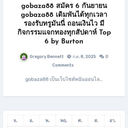
gobaza88 สมัคร 6 กันยายน
gobaza88 เดิมพันได้ทุกเวลา
รองรับทรูมันนี่ ถอนเงินไว มี
กิจกรรมแจกทองทุกสัปดาห์ Top
6 by Burton
Gregory Bennett
ก.ค. 8, 2025
0
Comments
gobaza88 เป็นเว็บไซต์พนันออนไล…
จ.
อ.
พ.
พฤ.
ศ.
ส.
อา.