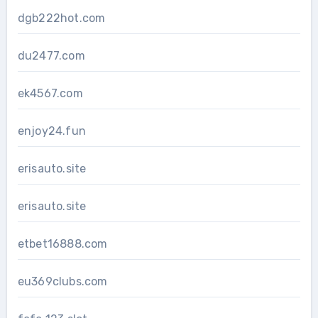
dgb222hot.com
du2477.com
ek4567.com
enjoy24.fun
erisauto.site
erisauto.site
etbet16888.com
eu369clubs.com