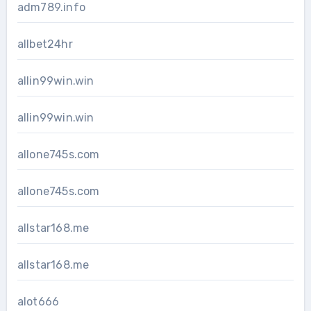
adm789.info
allbet24hr
allin99win.win
allin99win.win
allone745s.com
allone745s.com
allstar168.me
allstar168.me
alot666