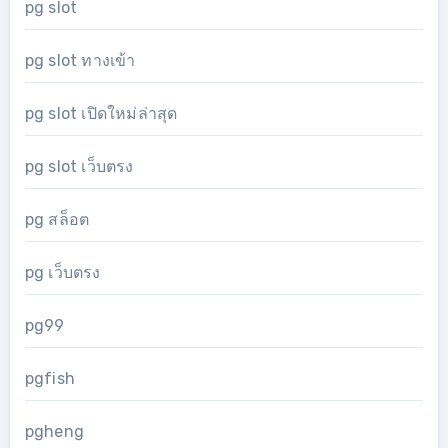
pg slot
pg slot ทางเข้า
pg slot เปิดใหม่ล่าสุด
pg slot เว็บตรง
pg สล็อต
pg เว็บตรง
pg99
pgfish
pgheng