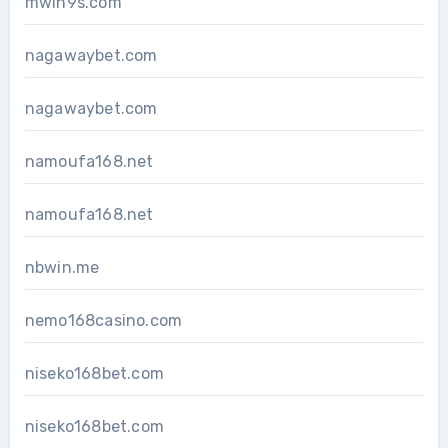
mwin9s.com
nagawaybet.com
nagawaybet.com
namoufa168.net
namoufa168.net
nbwin.me
nemo168casino.com
niseko168bet.com
niseko168bet.com