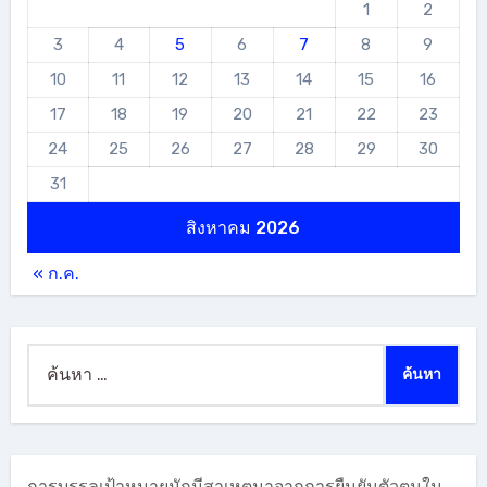
1
2
3
4
5
6
7
8
9
10
11
12
13
14
15
16
17
18
19
20
21
22
23
24
25
26
27
28
29
30
31
สิงหาคม 2026
« ก.ค.
ค้นหา
สำหรับ:
การบรรลุเป้าหมายมักมีสาเหตุมาจากการยืนยันตัวตนใน