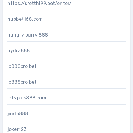
https://sretthi99.bet/enter/
hubbet168.com
hungry purry 888
hydra888
ib888pro.bet
ib888pro.bet
infyplus888.com
jinda888
joker123