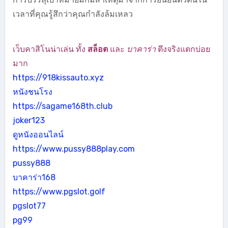
เวลาที่คุณรู้สึกว่าคุณกำลังล้มเหลว
เว็บคาสิโนน่าเล่น ทั้ง
สล็อต
และ
บาคาร่า
ตึงจริงแตกบ่อย
มาก
https://918kissauto.xyz
หนังชนโรง
https://sagame168th.club
joker123
ดูหนังออนไลน์
https://www.pussy888play.com
pussy888
บาคาร่า168
https://www.pgslot.golf
pgslot77
pg99