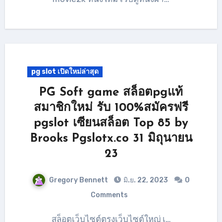
pg slot เปิดใหม่ล่าสุด
PG Soft game สล็อตpgแท้
สมาชิกใหม่ รับ 100%สมัครฟรี
pgslot เซียนสล็อต Top 85 by
Brooks Pgslotx.co 31 มิถุนายน
23
Gregory Bennett
มิ.ย. 22, 2023
0
Comments
สล็อตเว็บไซต์ตรงเว็บไซต์ใหญ่ เ…