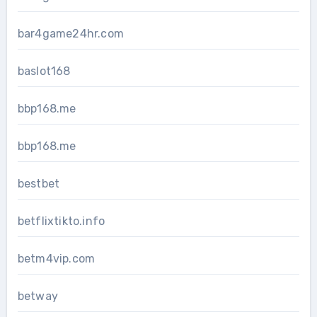
bar4game24hr.com
baslot168
bbp168.me
bbp168.me
bestbet
betflixtikto.info
betm4vip.com
betway