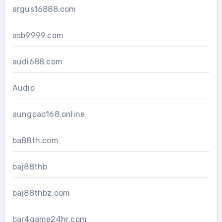
argus16888.com
asb9999.com
audi688.com
Audio
aungpao168.online
ba88th.com
baj88thb
baj88thbz.com
bar4game24hr.com