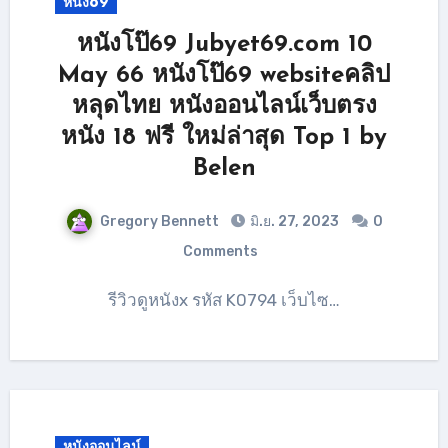
หนัง69
หนังโป๊69 Jubyet69.com 10
May 66 หนังโป๊69 websiteคลิป
หลุดไทย หนังออนไลน์เว็บตรง
หนัง 18 ฟรี ใหม่ล่าสุด Top 1 by
Belen
Gregory Bennett
มิ.ย. 27, 2023
0
Comments
รีวิวดูหนังx รหัส K0794 เว็บไซ…
หนังออนไลน์