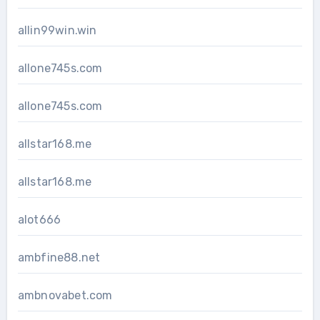
allin99win.win
allone745s.com
allone745s.com
allstar168.me
allstar168.me
alot666
ambfine88.net
ambnovabet.com