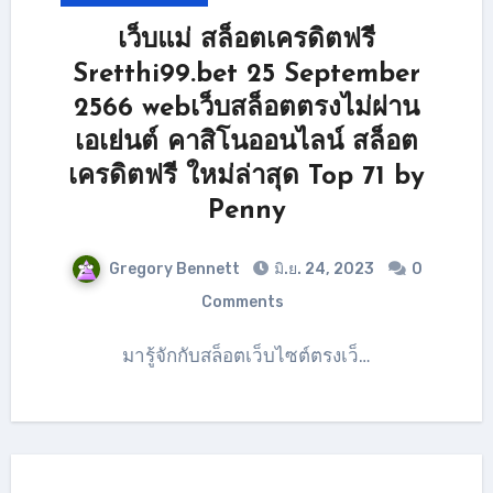
เว็บแม่ สล็อตเครดิตฟรี
Sretthi99.bet 25 September
2566 webเว็บสล็อตตรงไม่ผ่าน
เอเย่นต์ คาสิโนออนไลน์ สล็อต
เครดิตฟรี ใหม่ล่าสุด Top 71 by
Penny
Gregory Bennett
มิ.ย. 24, 2023
0
Comments
มารู้จักกับสล็อตเว็บไซต์ตรงเว็…