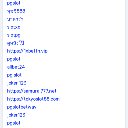
pgslot
พุซซี่888
บาคาร่า
slotxo
slotpg
ดูหนังโป๊
https://1xbetth.vip
pgslot
allbet24
pg slot
joker 123
https://samurai777.net
https://tokyoslot88.com
pgslotbetway
joker123
pgslot