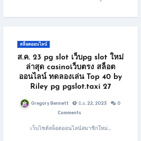
สล็อตออนไลน์
ส.ค. 23 pg slot เว็บpg slot ใหม่
ล่าสุด casinoเว็บตรง สล็อต
ออนไลน์ ทดลองเล่น Top 40 by
Riley pg pgslot.taxi 27
Gregory Bennett
มิ.ย. 22, 2023
0
Comments
เว็บไซต์สล็อตออนไลน์สมาชิกใหม่…