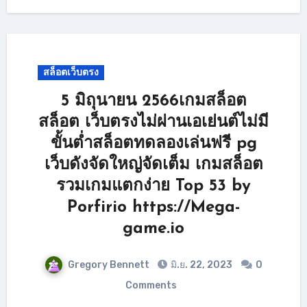
สล็อตเว็บตรง
5 มิถุนายน 2566เกมสล็อต
สล็อต เว็บตรงไม่ผ่านเอเย่นต์ไม่มี
ขั้นต่ำสล็อตทดลองเล่นฟรี pg
เว็บดังจัดใหญ่จัดเต็ม เกมสล็อต
รวมเกมแตกง่าย Top 53 by
Porfirio https://Mega-
game.io
Gregory Bennett
มิ.ย. 22, 2023
0
Comments