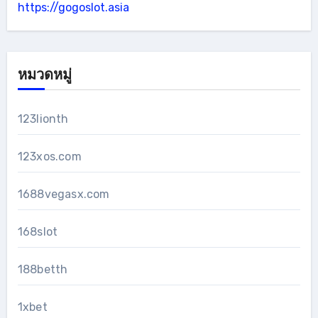
https://gogoslot.asia
หมวดหมู่
123lionth
123xos.com
1688vegasx.com
168slot
188betth
1xbet