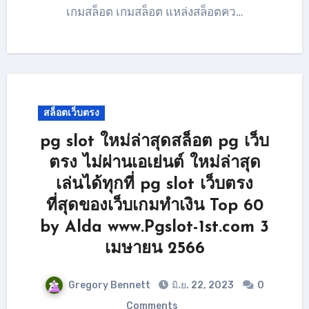
เกมสล็อต เกมสล็อต แหล่งสล็อตคว…
สล็อตเว็บตรง
pg slot ใหม่ล่าสุดสล็อต pg เว็บ
ตรง ไม่ผ่านเอเย่นต์ ใหม่ล่าสุด
เล่นได้ทุกที่ pg slot เว็บตรง
ที่สุดของเว็บเกมทำเงิน Top 60
by Alda www.Pgslot-1st.com 3
เมษายน 2566
Gregory Bennett
มิ.ย. 22, 2023
0
Comments