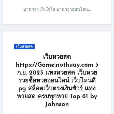
บาคาร่า มั่นใจใน บาคาร่าออนไลน…
เว็บหวยสด
เว็บหวยสด
https://Game.no1huay.com 5
ก.ย. 2023 แทงหวยสด เว็บหวย
รวยซื้อหวยออนไลน์ เว็บไหนดี
pg สล็อตเว็บตรงเงินชัวร์ แทง
หวยสด ครบทุกหวย Top 61 by
Johnson