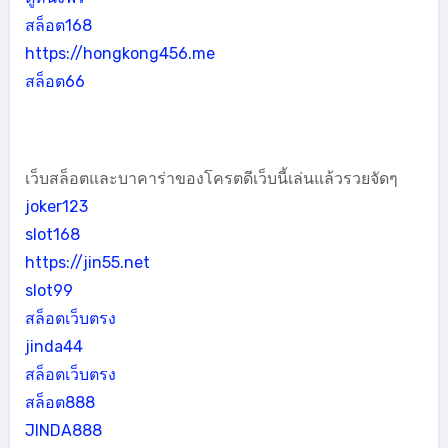
สล็อต168
https://hongkong456.me
สล็อต66
เว็บสล็อตและบาคาร่าของโครตดีเว็บนี้เล่นแล้วรวยจัดๆ
joker123
slot168
https://jin55.net
slot99
สล็อตเว็บตรง
jinda44
สล็อตเว็บตรง
สล็อต888
JINDA888