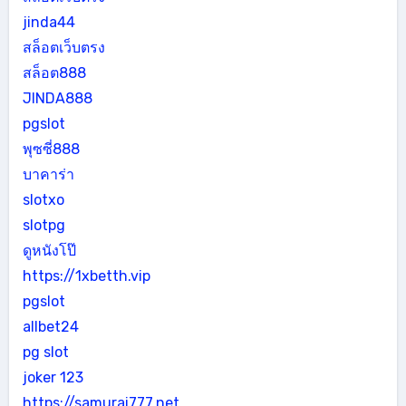
jinda44
สล็อตเว็บตรง
สล็อต888
JINDA888
pgslot
พุซซี่888
บาคาร่า
slotxo
slotpg
ดูหนังโป๊
https://1xbetth.vip
pgslot
allbet24
pg slot
joker 123
https://samurai777.net