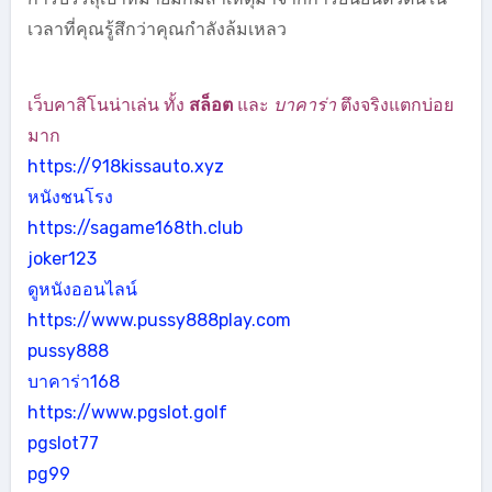
เวลาที่คุณรู้สึกว่าคุณกำลังล้มเหลว
เว็บคาสิโนน่าเล่น ทั้ง
สล็อต
และ
บาคาร่า
ตึงจริงแตกบ่อย
มาก
https://918kissauto.xyz
หนังชนโรง
https://sagame168th.club
joker123
ดูหนังออนไลน์
https://www.pussy888play.com
pussy888
บาคาร่า168
https://www.pgslot.golf
pgslot77
pg99