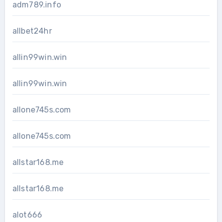
adm789.info
allbet24hr
allin99win.win
allin99win.win
allone745s.com
allone745s.com
allstar168.me
allstar168.me
alot666