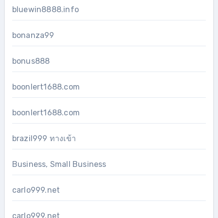
bluewin8888.info
bonanza99
bonus888
boonlert1688.com
boonlert1688.com
brazil999 ทางเข้า
Business, Small Business
carlo999.net
carlo999.net