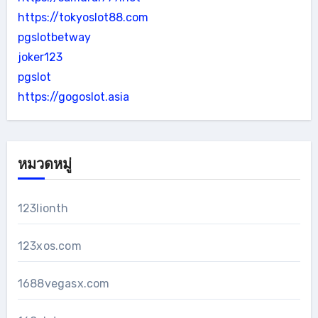
https://tokyoslot88.com
pgslotbetway
joker123
pgslot
https://gogoslot.asia
หมวดหมู่
123lionth
123xos.com
1688vegasx.com