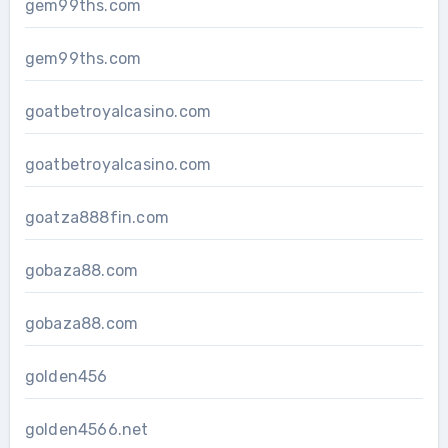
gem99ths.com
gem99ths.com
goatbetroyalcasino.com
goatbetroyalcasino.com
goatza888fin.com
gobaza88.com
gobaza88.com
golden456
golden4566.net