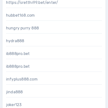
https://sretthi99.bet/enter/
hubbet168.com
hungry purry 888
hydra888
ib888pro.bet
ib888pro.bet
infyplus888.com
jinda888
joker123