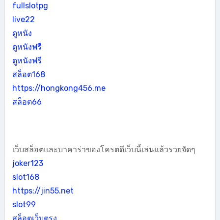
fullslotpg
live22
ดูหนัง
ดูหนังฟรี
ดูหนังฟรี
สล็อต168
https://hongkong456.me
สล็อต66
เว็บสล็อตและบาคาร่าของโครตดีเว็บนี้เล่นแล้วรวยจัดๆ
joker123
slot168
https://jin55.net
slot99
สล็อตเว็บตรง