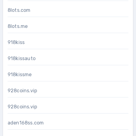
8lots.com
8lots.me
918kiss
918kissauto
918kissme
928coins.vip
928coins.vip
aden168ss.com