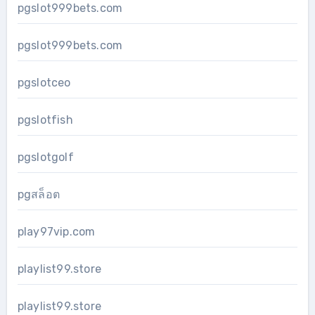
pgslot999bets.com
pgslot999bets.com
pgslotceo
pgslotfish
pgslotgolf
pgสล็อต
play97vip.com
playlist99.store
playlist99.store