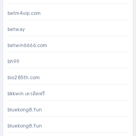
betm4vip.com
betway
betwin6666.com
bh99
bio285th.com
bkkwin เครดิตฟรี
bluekong8.fun
bluekong8.fun