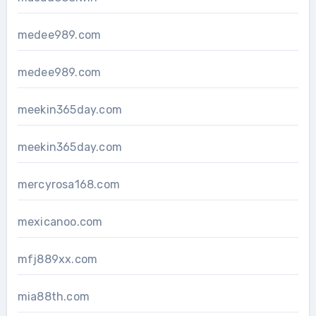
medee989.com
medee989.com
meekin365day.com
meekin365day.com
mercyrosa168.com
mexicanoo.com
mfj889xx.com
mia88th.com