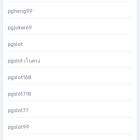
pgheng99
pgjoker69
pgslot
pgslot เว็บตรง
pgslot168
pgslot718
pgslot77
pgslot99