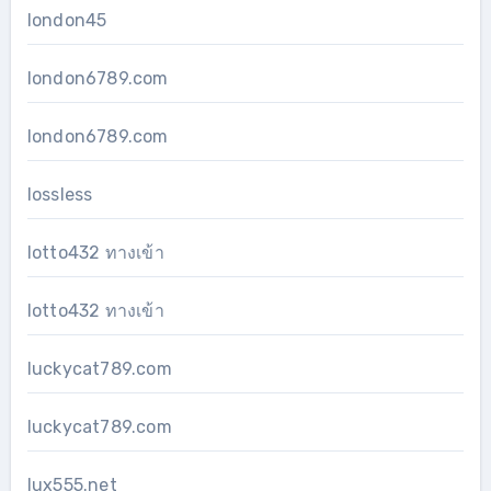
london45
london6789.com
london6789.com
lossless
lotto432 ทางเข้า
lotto432 ทางเข้า
luckycat789.com
luckycat789.com
lux555.net