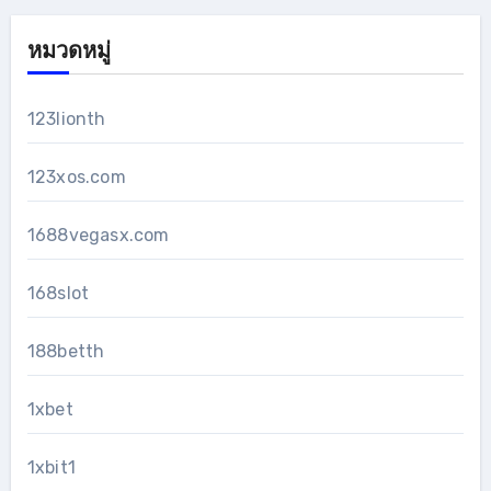
หมวดหมู่
123lionth
123xos.com
1688vegasx.com
168slot
188betth
1xbet
1xbit1