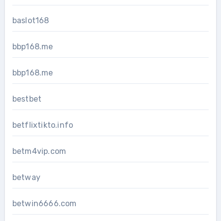
baslot168
bbp168.me
bbp168.me
bestbet
betflixtikto.info
betm4vip.com
betway
betwin6666.com