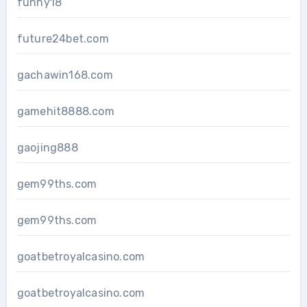
funny18
future24bet.com
gachawin168.com
gamehit8888.com
gaojing888
gem99ths.com
gem99ths.com
goatbetroyalcasino.com
goatbetroyalcasino.com