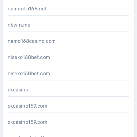
namoufa168.net
nbwin.me
nemo168casino.com
niseko168bet.com
niseko168bet.com
okcasino
okcasino159.com
okcasino159.com