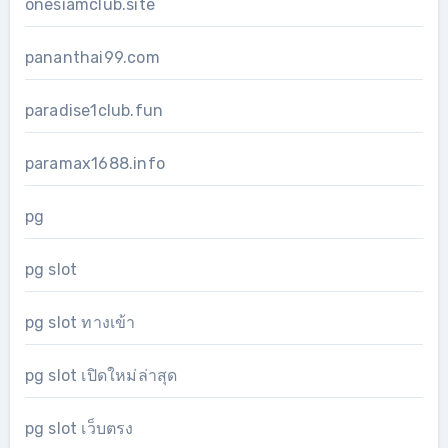
onesiamclub.site
pananthai99.com
paradise1club.fun
paramax1688.info
pg
pg slot
pg slot ทางเข้า
pg slot เปิดใหม่ล่าสุด
pg slot เว็บตรง