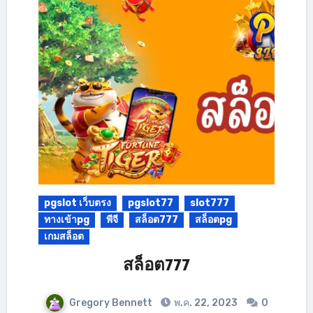
pgslot เว็บตรง
pgslot77
slot777
ทางเข้าpg
พีจี
สล็อต777
สล็อตpg
เกมสล็อต
สล็อต777
Gregory Bennett
พ.ค. 22, 2023
0