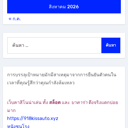
สิงหาคม 2026
« ก.ค.
ค้นหา
สำหรับ:
การบรรลุเป้าหมายมักมีสาเหตุมาจากการยืนยันตัวตนใน
เวลาที่คุณรู้สึกว่าคุณกำลังล้มเหลว
เว็บคาสิโนน่าเล่น ทั้ง
สล็อต
และ
บาคาร่า
ตึงจริงแตกบ่อย
มาก
https://918kissauto.xyz
หนังชนโรง