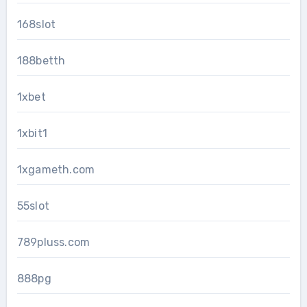
168slot
188betth
1xbet
1xbit1
1xgameth.com
55slot
789pluss.com
888pg