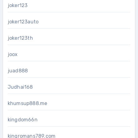
joker123
joker123auto
joker123th
joox
juad888
Judhai168
khumsup888.me
kingdom66n
kingromans789.com