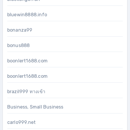
bluewin8888.info
bonanza99
bonus888
boonlert1688.com
boonlert1688.com
brazil999 ทางเข้า
Business, Small Business
carlo999.net