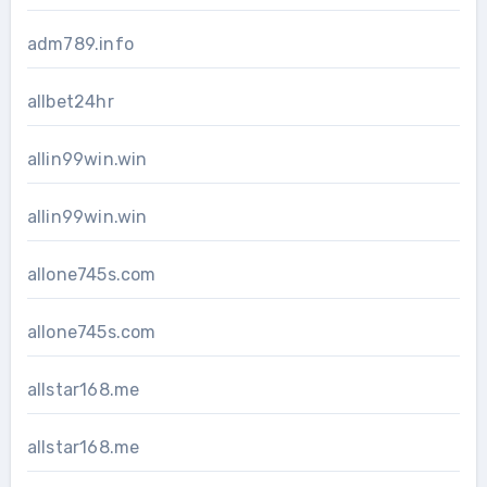
adm789.info
allbet24hr
allin99win.win
allin99win.win
allone745s.com
allone745s.com
allstar168.me
allstar168.me