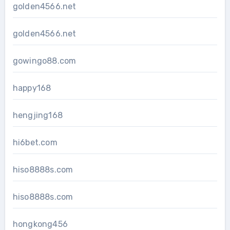
golden4566.net
golden4566.net
gowingo88.com
happy168
hengjing168
hi6bet.com
hiso8888s.com
hiso8888s.com
hongkong456