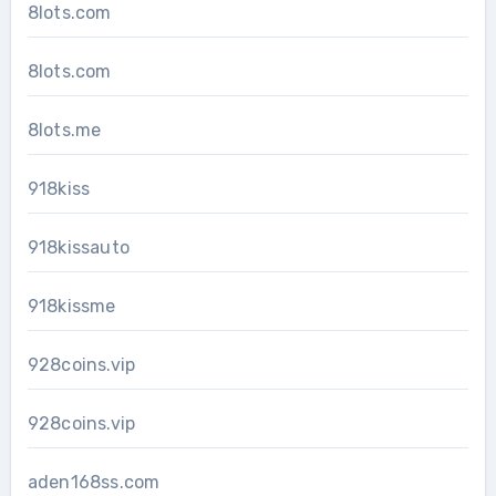
8lots.com
8lots.com
8lots.me
918kiss
918kissauto
918kissme
928coins.vip
928coins.vip
aden168ss.com