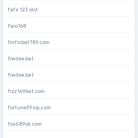
fafa 123 slot
faro168
finfinbet789.com
fiwdee.bet
fiwdee.bet
fizz169bet.com
fortune99vip.com
fox689ok.com