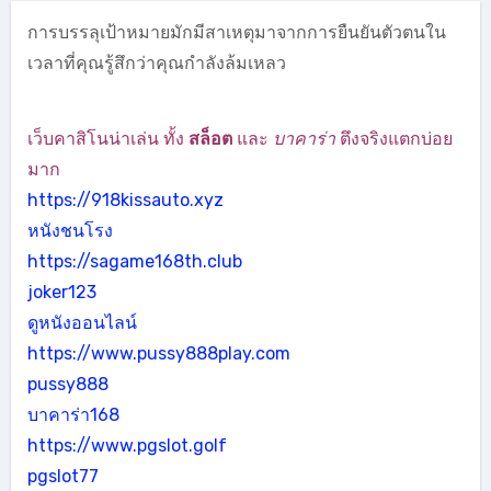
การบรรลุเป้าหมายมักมีสาเหตุมาจากการยืนยันตัวตนใน
เวลาที่คุณรู้สึกว่าคุณกำลังล้มเหลว
เว็บคาสิโนน่าเล่น ทั้ง
สล็อต
และ
บาคาร่า
ตึงจริงแตกบ่อย
มาก
https://918kissauto.xyz
หนังชนโรง
https://sagame168th.club
joker123
ดูหนังออนไลน์
https://www.pussy888play.com
pussy888
บาคาร่า168
https://www.pgslot.golf
pgslot77