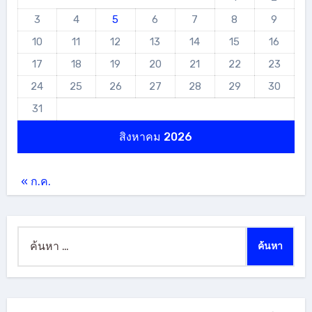
3
4
5
6
7
8
9
10
11
12
13
14
15
16
17
18
19
20
21
22
23
24
25
26
27
28
29
30
31
สิงหาคม 2026
« ก.ค.
ค้นหา
สำหรับ: