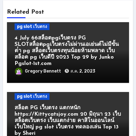
Related Post
pg slot เว็บตรง
4 July 66สล็อตpgเว็บตรง PG
SLOTสล็อตpgเว็บตรงไม่ผ่านเอเย่นต์ไม่มีขั้น
ต่ํา pg สล็อตเว็บตรงทุนน้อยห้ามพลาด เว็บ
สล็อต pg เว็บดีปี 2023 Top 29 by Junko
Pgslot-1st.com
Gregory Bennett
ส.ค. 2, 2023
pg slot เว็บตรง
สล็อต PG เว็บตรง แตกหนัก
https://Kittycatsjoy.com 20 มิถุนา 23 เว็บ
สล็อตเว็บตรง เว็บแตกง่าย คาสิโนออนไลน์
เว็บใหญ่ pg slot เว็บตรง ทดลองเล่น Top 13
by Sheri