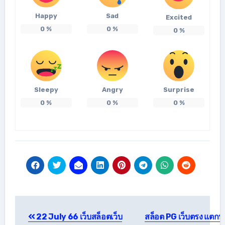
Happy
Sad
Excited
0
%
0
%
0
%
Sleepy
Angry
Surprise
0
%
0
%
0
%
แนะแนว
22 July 66 เว็บสล็อตเว็บ
สล็อต PG เว็บตรง แตกห