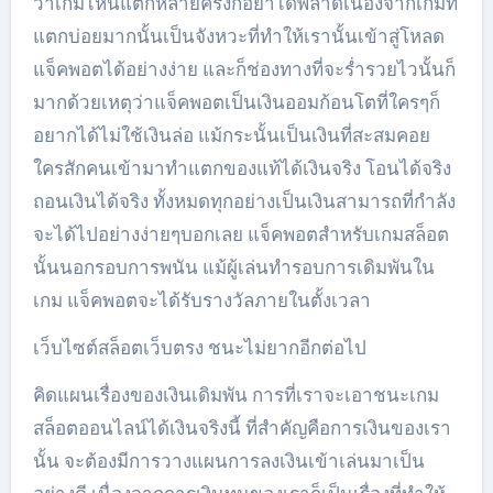
ว่าเกมไหนแตกหลายครั้งก็อย่าได้พลาดเนื่องจากเกมที่
แตกบ่อยมากนั้นเป็นจังหวะที่ทำให้เรานั้นเข้าสู่โหลด
แจ็คพอตได้อย่างง่าย และก็ช่องทางที่จะร่ำรวยไวนั้นก็
มากด้วยเหตุว่าแจ็คพอตเป็นเงินออมก้อนโตที่ใครๆก็
อยากได้ไม่ใช้เงินล่อ แม้กระนั้นเป็นเงินที่สะสมคอย
ใครสักคนเข้ามาทำแตกของแท้ได้เงินจริง โอนได้จริง
ถอนเงินได้จริง ทั้งหมดทุกอย่างเป็นเงินสามารถที่กำลัง
จะได้ไปอย่างง่ายๆบอกเลย แจ็คพอตสำหรับเกมสล็อต
นั้นนอกรอบการพนัน แม้ผู้เล่นทำรอบการเดิมพันใน
เกม แจ็คพอตจะได้รับรางวัลภายในตั้งเวลา
เว็บไซต์สล็อตเว็บตรง ชนะไม่ยากอีกต่อไป
คิดแผนเรื่องของเงินเดิมพัน การที่เราจะเอาชนะเกม
สล็อตออนไลน์ได้เงินจริงนี้ ที่สำคัญคือการเงินของเรา
นั้น จะต้องมีการวางแผนการลงเงินเข้าเล่นมาเป็น