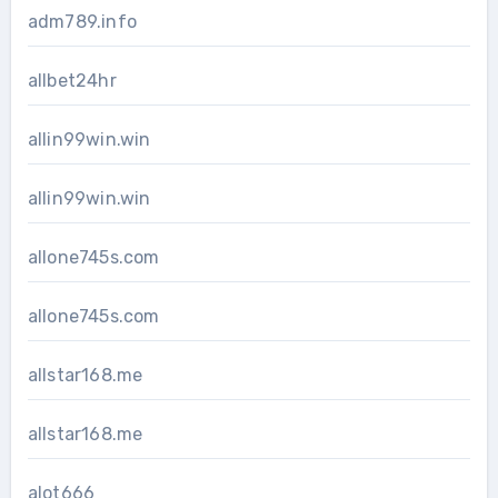
adm789.info
allbet24hr
allin99win.win
allin99win.win
allone745s.com
allone745s.com
allstar168.me
allstar168.me
alot666