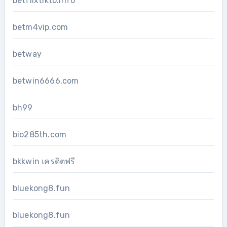
betflixtikto.info
betm4vip.com
betway
betwin6666.com
bh99
bio285th.com
bkkwin เครดิตฟรี
bluekong8.fun
bluekong8.fun