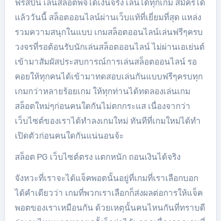
ฟรีสปิน เล่นสล็อตพีจีได้เงินจริง เล่นได้ทุกเกม สมัครได้
แล้ววันนี้ สล็อตออนไลน์ผ่านเว็บแท้ที่เยี่ยมที่สุด แหล่ง
รวมความสนุกในแบบ เกมสล็อตออนไลน์เล่นฟรีๆครบ
วงจรที่รอต้อนรับนักเล่นสล็อตออนไลน์ ไม่ผ่านเอเย่นต์
เข้ามาสัมผัสประสบการณ์การเล่นสล็อตออนไลน์ รอ
คอยให้ทุกคนได้เข้ามาทดสอบเล่นกันแบบฟรีๆครบทุก
เกมกว่าหลายร้อยเกม ให้ทุกท่านได้ทดลองเล่นเกม
สล็อตใหม่ๆก่อนคนใดกันไม่ตกกระแส เนื่องจากว่า
เว็บไซต์ของเราได้ทำลงเกมใหม่ ทันทีที่เกมใหม่ได้ทำ
เปิดตัวก่อนคนใดกันแน่นอนจ้ะ
สล็อต PG เว็บไซต์ตรง แตกหนัก ถอนเงินได้จริง
จังหวะที่เราจะได้แจ็คพอตนั้นอยู่ที่เกมที่เราเลือกบอก
ได้คำเดียวว่า เกมที่พวกเราเลือกก็ส่งผลต่อการให้แจ็ค
พอตของเราเหมือนกัน ด้วยเหตุนั้นคนไหนกันที่ทราบดี