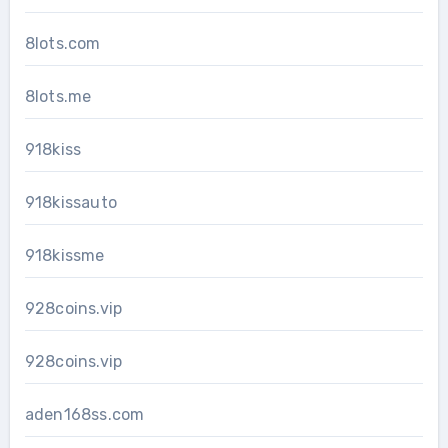
8lots.com
8lots.me
918kiss
918kissauto
918kissme
928coins.vip
928coins.vip
aden168ss.com