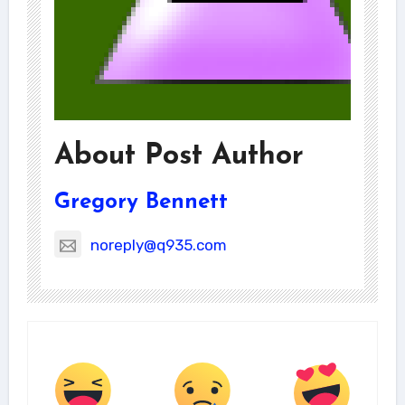
About Post Author
Gregory Bennett
noreply@q935.com