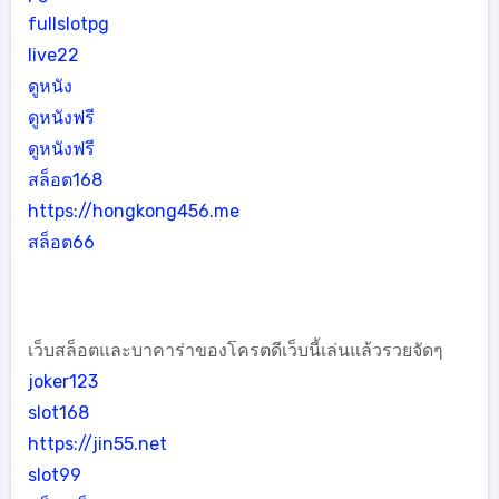
fullslotpg
live22
ดูหนัง
ดูหนังฟรี
ดูหนังฟรี
สล็อต168
https://hongkong456.me
สล็อต66
เว็บสล็อตและบาคาร่าของโครตดีเว็บนี้เล่นแล้วรวยจัดๆ
joker123
slot168
https://jin55.net
slot99