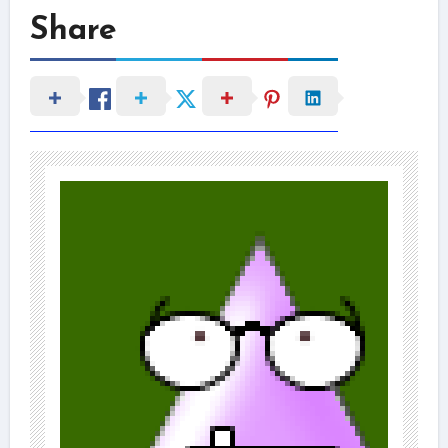
Share