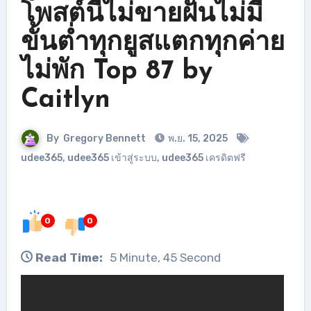
โพสต์นี้ไม่ขายฝันไม่มี
ขั้นต่ำทุกยูสแตกทุกค่าย
ไม่พัก Top 87 by
Caitlyn
By
Gregory Bennett
พ.ย. 15, 2025
udee365
,
udee365 เข้าสู่ระบบ
,
udee365 เครดิตฟรี
0
0
Read Time:
5 Minute, 45 Second