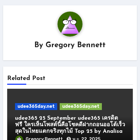
By
Gregory Bennett
Related Post
udee365day.net
udee365day.net
udee365 25 September udee365 เครดิต
ฟรี ใครเห็นโพสต์นี้คือโชคดีฝากถอนออโต้เร็ว
สุดในไทยแตกจริงทุกไม้ Top 25 by Analisa
Gregory Bennett
พ.ย. 22, 2025