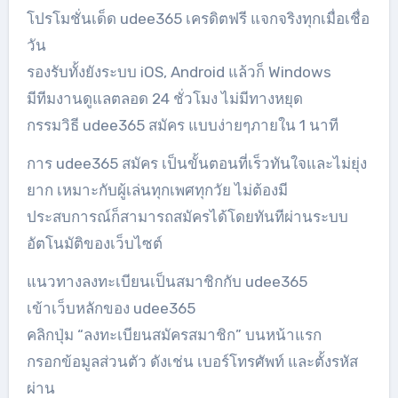
โปรโมชั่นเด็ด udee365 เครดิตฟรี แจกจริงทุกเมื่อเชื่อ
วัน
รองรับทั้งยังระบบ iOS, Android แล้วก็ Windows
มีทีมงานดูแลตลอด 24 ชั่วโมง ไม่มีทางหยุด
กรรมวิธี udee365 สมัคร แบบง่ายๆภายใน 1 นาที
การ udee365 สมัคร เป็นขั้นตอนที่เร็วทันใจและไม่ยุ่ง
ยาก เหมาะกับผู้เล่นทุกเพศทุกวัย ไม่ต้องมี
ประสบการณ์ก็สามารถสมัครได้โดยทันทีผ่านระบบ
อัตโนมัติของเว็บไซต์
แนวทางลงทะเบียนเป็นสมาชิกกับ udee365
เข้าเว็บหลักของ udee365
คลิกปุ่ม “ลงทะเบียนสมัครสมาชิก” บนหน้าแรก
กรอกข้อมูลส่วนตัว ดังเช่น เบอร์โทรศัพท์ และตั้งรหัส
ผ่าน