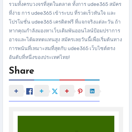
รวมทั้งครบวงจรที่สุดในตลาด ทั้งการ udee365 สมัคร
ที่ง่าย การ udee365 เข้าระบบ ที่รวดเร็วทันใจ และ
โปรโมชั่น udee365 เครดิตฟรี ที่แจกจริงแต่ละวัน ถ้า
หากคุณกำลังมองหาเว็บเดิมพันออนไลน์ป้อมปราการ
อาจและได้ผลทดแทนสูง สมัครเลยวันนี้เพื่อเริ่มต้นทาง
การพนันที่เหมาะสมที่สุดกับ udee365 เว็บไซต์ตรง
อันดับที่หนึ่งของประเทศไทย!
Share