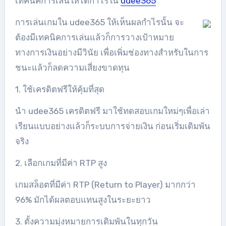
เทคนิคการเล่นให้ได้กำไรใน
udee365
การเล่นเกมใน udee365 ให้เห็นผลกำไรนั้น จะ
ต้องมีเทคนิคการเล่นแล้วก็การวางเป้าหมาย
ทางการเงินอย่างมีวินัย เพื่อเพิ่มช่องทางสำหรับในการ
ชนะแล้วก็ลดความเสี่ยงขาดทุน
1. ใช้เครดิตฟรีให้คุ้มที่สุด
นำ udee365 เครดิตฟรี มาใช้ทดสอบเกมใหม่ๆเพื่อเล่า
เรียนแบบอย่างแล้วก็ระบบการจ่ายเงิน ก่อนเริ่มเดิมพัน
จริง
2. เลือกเกมที่มีค่า RTP สูง
เกมสล็อตที่มีค่า RTP (Return to Player) มากกว่า
96% มักได้ผลตอบแทนสูงในระยะยาว
3. ตั้งความมุ่งหมายการเดิมพันในทุกวัน