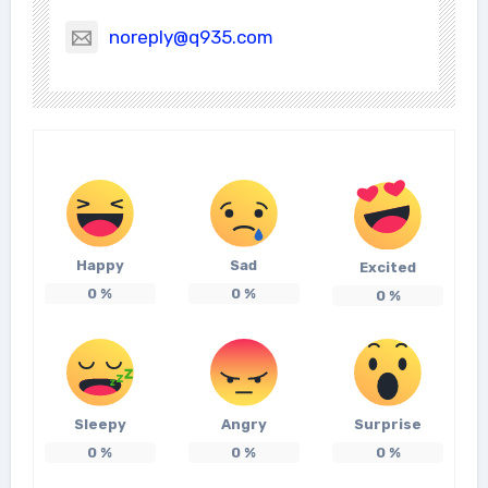
noreply@q935.com
Happy
Sad
Excited
0
%
0
%
0
%
Sleepy
Angry
Surprise
0
%
0
%
0
%