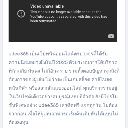
udee365 เป็นเว็บพนันออนไลน์ครบวงจรที่ได้รับ
ความนิยมอย่างยิ่งในปี 2025 ด้วยระบบการให้บริการ
ที่นำสมัย มั่นคง ไม่มีอันตราย รวมทั้งตอบปัญหาทุกสิ่งที่
ต้องการของผู้เล่น ไม่ว่าจะเป็นเกมสล็อต คาสิโนสด
พนันกีฬา หรือสลากกินแบ่งออนไลน์ ทุกบริการรวมอยู่
ในเว็บไซต์เดียวอย่างสมบูรณ์แบบ ที่สำคัญยังมีโปรโม
ชั่นพิเศษอย่าง udee365 เครดิตฟรี แจกทุกวัน ไม่ต้อง
ฝากก่อน เพื่อให้ผู้เล่นสามารถเริ่มต้นเดิมพันได้แบบไม่
ต้องลงทุน