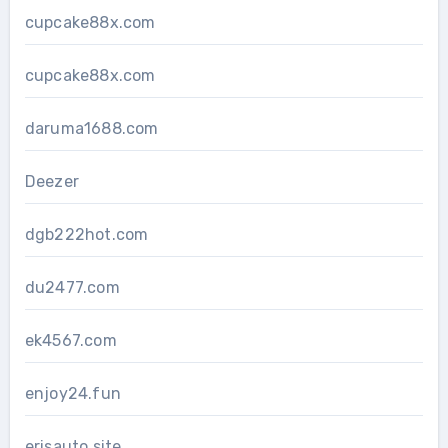
cupcake88x.com
cupcake88x.com
daruma1688.com
Deezer
dgb222hot.com
du2477.com
ek4567.com
enjoy24.fun
erisauto.site