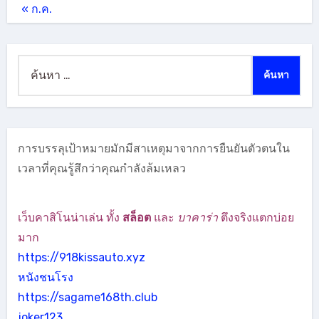
« ก.ค.
ค้นหา
สำหรับ:
การบรรลุเป้าหมายมักมีสาเหตุมาจากการยืนยันตัวตนใน
เวลาที่คุณรู้สึกว่าคุณกำลังล้มเหลว
เว็บคาสิโนน่าเล่น ทั้ง
สล็อต
และ
บาคาร่า
ตึงจริงแตกบ่อย
มาก
https://918kissauto.xyz
หนังชนโรง
https://sagame168th.club
joker123