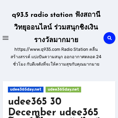
Skip
to
q93.5 radio station ฟังสถานี
content
วิทยุออนไลน์ ร่วมสนุกชิงเงิน
รางวัลมากมาย
https://www.q935.com Radio Station คลื่น
สร้างสรรค์ แบ่งปันความสนุก ออกอากาศตลอด 24
ชั่วโมง กับดีเจดังที่จะให้ความสุขกับคุณมากมาย
udee365day.net
udee365day.net
udee365 30
December udee365