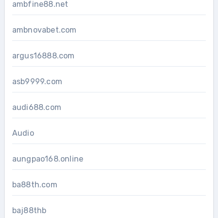
ambfine88.net
ambnovabet.com
argus16888.com
asb9999.com
audi688.com
Audio
aungpao168.online
ba88th.com
baj88thb