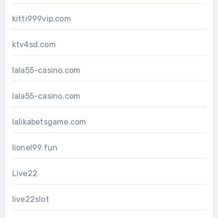
kitti999vip.com
ktv4sd.com
lala55-casino.com
lala55-casino.com
lalikabetsgame.com
lionel99.fun
Live22
live22slot