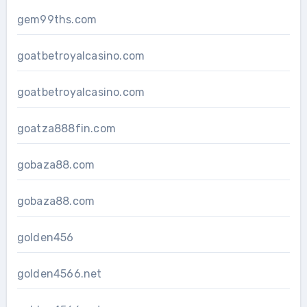
gem99ths.com
goatbetroyalcasino.com
goatbetroyalcasino.com
goatza888fin.com
gobaza88.com
gobaza88.com
golden456
golden4566.net