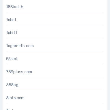
188betth
1xbet
1xbit1
1xgameth.com
55slot
789pluss.com
888pg
8lots.com