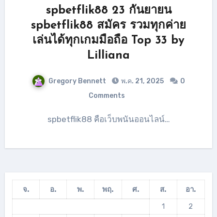
spbetflik88 23 กันยายน
spbetflik88 สมัคร รวมทุกค่าย
เล่นได้ทุกเกมมือถือ Top 33 by
Lilliana
Gregory Bennett
พ.ค. 21, 2025
0
Comments
spbetflik88 คือเว็บพนันออนไลน์…
จ.
อ.
พ.
พฤ.
ศ.
ส.
อา.
1
2