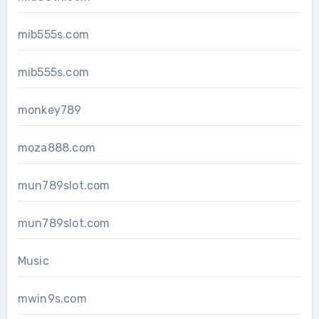
mib555s.com
mib555s.com
monkey789
moza888.com
mun789slot.com
mun789slot.com
Music
mwin9s.com