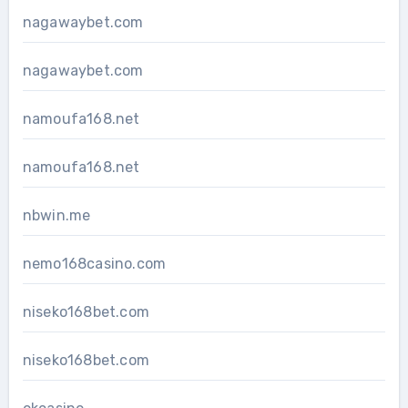
nagawaybet.com
nagawaybet.com
namoufa168.net
namoufa168.net
nbwin.me
nemo168casino.com
niseko168bet.com
niseko168bet.com