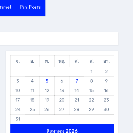
time!
Pin Posts
จ.
อ.
พ.
พฤ.
ศ.
ส.
อา.
1
2
3
4
5
6
7
8
9
10
11
12
13
14
15
16
17
18
19
20
21
22
23
24
25
26
27
28
29
30
31
สิงหาคม 2026