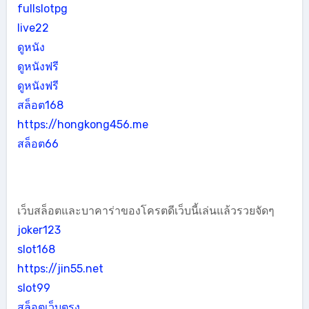
fullslotpg
live22
ดูหนัง
ดูหนังฟรี
ดูหนังฟรี
สล็อต168
https://hongkong456.me
สล็อต66
เว็บสล็อตและบาคาร่าของโครตดีเว็บนี้เล่นแล้วรวยจัดๆ
joker123
slot168
https://jin55.net
slot99
สล็อตเว็บตรง