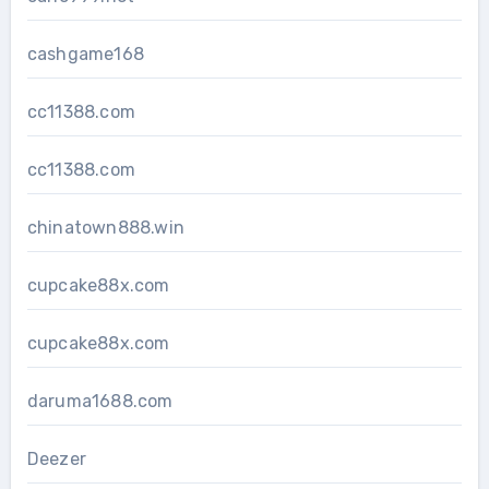
cashgame168
cc11388.com
cc11388.com
chinatown888.win
cupcake88x.com
cupcake88x.com
daruma1688.com
Deezer