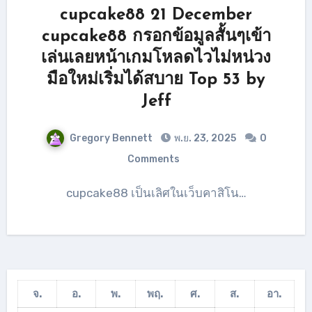
cupcake88 21 December
cupcake88 กรอกข้อมูลสั้นๆเข้า
เล่นเลยหน้าเกมโหลดไวไม่หน่วง
มือใหม่เริ่มได้สบาย Top 53 by
Jeff
Gregory Bennett
พ.ย. 23, 2025
0
Comments
cupcake88 เป็นเลิศในเว็บคาสิโน…
จ.
อ.
พ.
พฤ.
ศ.
ส.
อา.