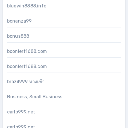
bluewin8888.info
bonanza99
bonus888
boonlert1688.com
boonlert1688.com
brazil999 ทางเข้า
Business, Small Business
carlo999.net
carlo999.net