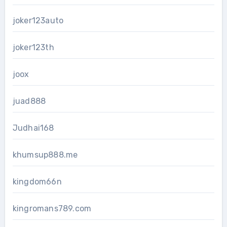
joker123auto
joker123th
joox
juad888
Judhai168
khumsup888.me
kingdom66n
kingromans789.com