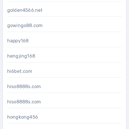
golden4566.net
gowingo88.com
happy168
hengjing168
hi6bet.com
hiso8888s.com
hiso8888s.com
hongkong456