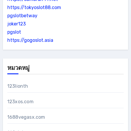
https://tokyoslot88.com
pgslotbetway
joker123
pgslot
https://gogoslot.asia
หมวดหมู่
123lionth
123xos.com
1688vegasx.com