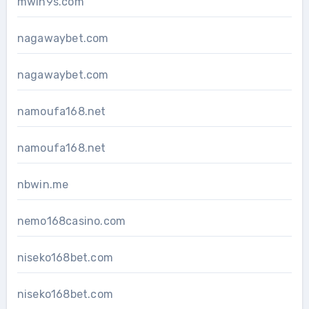
mwin9s.com
nagawaybet.com
nagawaybet.com
namoufa168.net
namoufa168.net
nbwin.me
nemo168casino.com
niseko168bet.com
niseko168bet.com