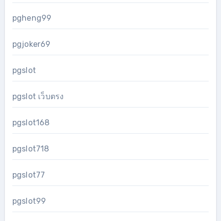
pgheng99
pgjoker69
pgslot
pgslot เว็บตรง
pgslot168
pgslot718
pgslot77
pgslot99