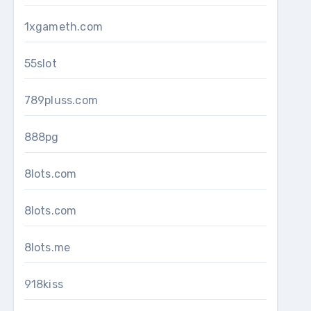
1xgameth.com
55slot
789pluss.com
888pg
8lots.com
8lots.com
8lots.me
918kiss