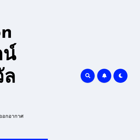
on
น์
ัล
ก ออกอากาศ