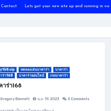
Contact
Lets get your new site up and running in no 
y168.vip
ทดลองเล่นบาคาร่า
บาคาร่า
าร่า168
บาคาร่าออนไลน์
เกมบาคาร่า
คาร่า168
Gregory Bennett
พ.ค. 19, 2023
0 Comments