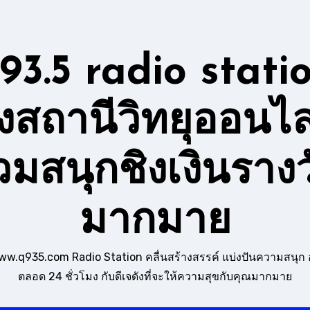
93.5 radio stati
ังสถานีวิทยุออนไล
่วมสนุกชิงเงินรางว
มากมาย
ww.q935.com Radio Station คลื่นสร้างสรรค์ แบ่งปันความสนุ
ตลอด 24 ชั่วโมง กับดีเจดังที่จะให้ความสุขกับคุณมากมาย