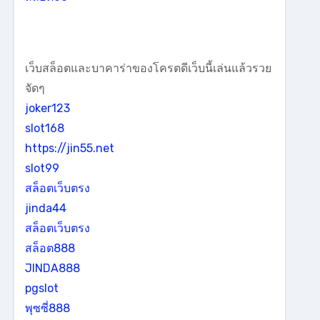
เว็บสล็อตและบาคาร่าของโครตดีเว็บนี้เล่นแล้วรวย
จัดๆ
joker123
slot168
https://jin55.net
slot99
สล็อตเว็บตรง
jinda44
สล็อตเว็บตรง
สล็อต888
JINDA888
pgslot
พุซซี่888