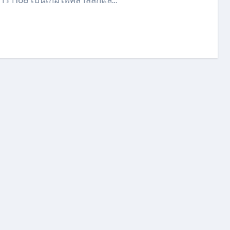
คาร่า168 เป็นเกมไพ่คลาสสิกแล…