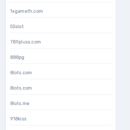
1xgameth.com
55slot
789pluss.com
888pg
8lots.com
8lots.com
8lots.me
918kiss