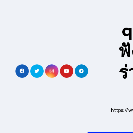
Skip
to
content
q
ฟ
ร
https://w