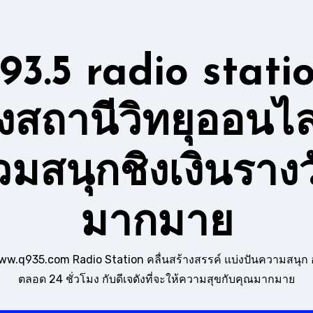
93.5 radio stati
ังสถานีวิทยุออนไล
่วมสนุกชิงเงินรางว
มากมาย
ww.q935.com Radio Station คลื่นสร้างสรรค์ แบ่งปันความสนุ
ตลอด 24 ชั่วโมง กับดีเจดังที่จะให้ความสุขกับคุณมากมาย