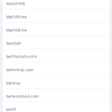
baslot168
bbp168.me
bbp168.me
bestbet
betflixtikto.info
betm4vip.com
betway
betwin6666.com
bh99