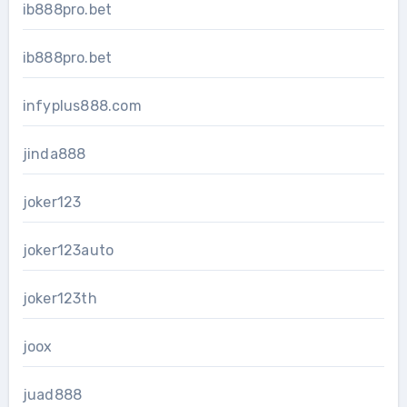
ib888pro.bet
ib888pro.bet
infyplus888.com
jinda888
joker123
joker123auto
joker123th
joox
juad888