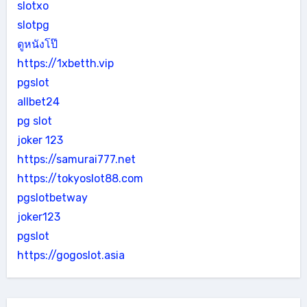
slotxo
slotpg
ดูหนังโป๊
https://1xbetth.vip
pgslot
allbet24
pg slot
joker 123
https://samurai777.net
https://tokyoslot88.com
pgslotbetway
joker123
pgslot
https://gogoslot.asia