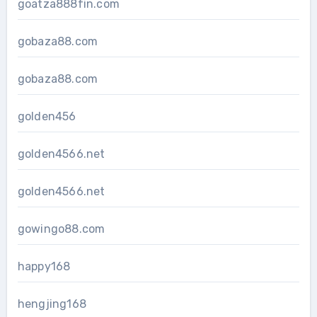
goatza888fin.com
gobaza88.com
gobaza88.com
golden456
golden4566.net
golden4566.net
gowingo88.com
happy168
hengjing168