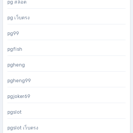
pg สล็อต
pg เว็บตรง
pg99
pgfish
pgheng
pgheng99
pgjoker69
pgslot
pgslot เว็บตรง