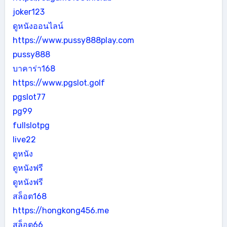
joker123
ดูหนังออนไลน์
https://www.pussy888play.com
pussy888
บาคาร่า168
https://www.pgslot.golf
pgslot77
pg99
fullslotpg
live22
ดูหนัง
ดูหนังฟรี
ดูหนังฟรี
สล็อต168
https://hongkong456.me
สล็อต66