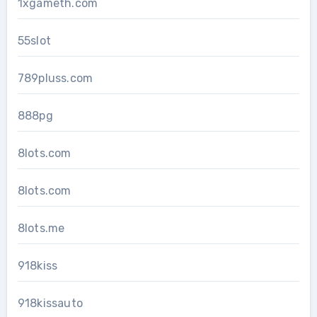
1xgameth.com
55slot
789pluss.com
888pg
8lots.com
8lots.com
8lots.me
918kiss
918kissauto