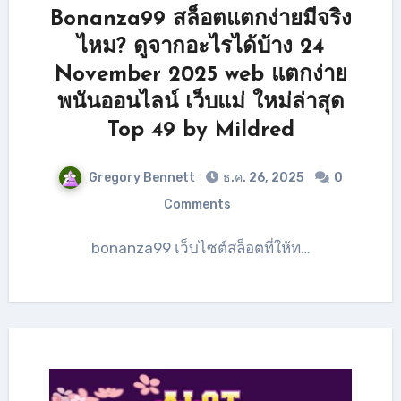
Bonanza99 สล็อตแตกง่ายมีจริง
ไหม? ดูจากอะไรได้บ้าง 24
November 2025 web แตกง่าย
พนันออนไลน์ เว็บแม่ ใหม่ล่าสุด
Top 49 by Mildred
Gregory Bennett
ธ.ค. 26, 2025
0
Comments
bonanza99 เว็บไซต์สล็อตที่ให้ท…