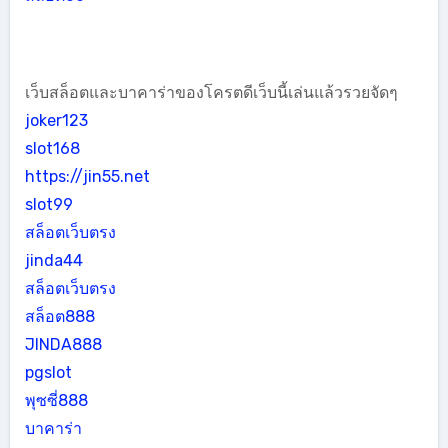
เว็บสล็อตและบาคาร่าของโครตดีเว็บนี้เล่นแล้วรวยจัดๆ
joker123
slot168
https://jin55.net
slot99
สล็อตเว็บตรง
jinda44
สล็อตเว็บตรง
สล็อต888
JINDA888
pgslot
พุซซี่888
บาคาร่า