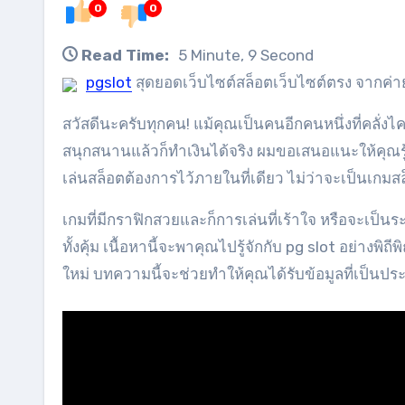
0
0
Read Time:
5 Minute, 9 Second
pgslot
สุดยอดเว็บไซต์สล็อตเว็บไซต์ตรง จากค่าย P
สวัสดีนะครับทุกคน! แม้คุณเป็นคนอีกคนหนึ่งที่คลั่ง
สนุกสนานแล้วก็ทำเงินได้จริง ผมขอเสนอแนะให้คุณรู้จ
เล่นสล็อตต้องการไว้ภายในที่เดียว ไม่ว่าจะเป็นเกมสล
เกมที่มีกราฟิกสวยและก็การเล่นที่เร้าใจ หรือจะเป
ทั้งคุ้ม เนื้อหานี้จะพาคุณไปรู้จักกับ pg slot อย่างพิถี
ใหม่ บทความนี้จะช่วยทำให้คุณได้รับข้อมูลที่เป็นปร