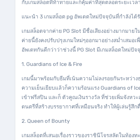
กับเกมสล็อตที่ท้าทายและก็คุ้มค่าที่สุดตลอดระยะเวล
แนะนำ 3 เกมสล็อต pg อัพเดตใหม่ปัจจุบันที่กำลังได
เกมสล็อตจากค่าย PG Slot มีชื่อเสียงอย่างมากมายใน
ค่ายนี้ยังคงปรับปรุงเกมใหม่ๆออกมาอย่างสม่ำเสมอเพื
อัพเดทกันดีกว่าว่าช่วงนี้ PG Slot มีเกมสล็อตใหม่ปั
1. Guardians of Ice & Fire
เกมนี้มาพร้อมกับธีมที่เน้นความไม่ลงรอยกันระหว่างธาต
ความเย็นเยียบแล้วก็ความร้อนแรง Guardians of Ice &
เข้าฟรีสปิน และก็ ตัวคูณเงินรางวัล ที่ช่วยเพิ่มจัง
ดนตรีที่สร้างบรรยากาศที่เหมือนจริง ทำให้ผู้เล่นรู้ส
2. Queen of Bounty
เกมสล็อตที่เสนอเรื่องราวของราชินีโจรสลัดในท้องทะเลอ