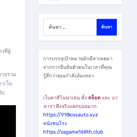
ค้นหา
สำหรับ:
ี่ผู้
การบรรลุเป้าหมายมักมีสาเหตุมา
จากการยืนยันตัวตนในเวลาที่คุณ
หลายรวม
รู้สึกว่าคุณกำลังล้มเหลว
หาเว็บ
ับ
เว็บคาสิโนน่าเล่น ทั้ง
สล็อต
และ
บา
คาร่า
ตึงจริงแตกบ่อยมาก
https://918kissauto.xyz
หนังชนโรง
https://sagame168th.club