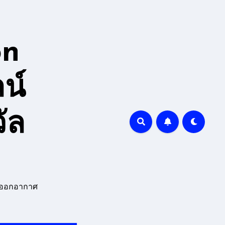
on
น์
ัล
ก ออกอากาศ