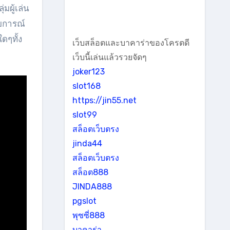
มผู้เล่น
สบการณ์
ดๆทั้ง
เว็บสล็อตและบาคาร่าของโครตดี
เว็บนี้เล่นแล้วรวยจัดๆ
joker123
slot168
https://jin55.net
slot99
สล็อตเว็บตรง
jinda44
สล็อตเว็บตรง
สล็อต888
JINDA888
pgslot
พุซซี่888
บาคาร่า