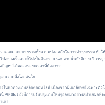
ด้านความสะดวกสบายรวมทั้งความปลอดภัยในการทำธุรกรรม ทำให้ผู
นไปอย่างเร็วและก็ไม่เป็นอันตราย นอกจากนั้นยังมีการบริการลู
ัดปัญหาได้ตลอดระยะเวลาที่ต้องการ
ู้เล่นจากทั้งโลกสนใจ
ขวางในแวดวงเกมสล็อตออนไลน์ เนื่องจากมีเอกลักษณ์เฉพาะตัว
งนี้ PG Slot ยังมีการปรับปรุงเกมใหม่ๆออกมาอย่างสม่ำเสมอที่
ำเล่า