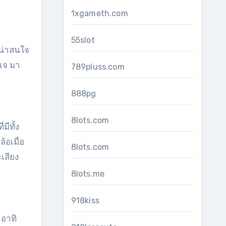
1xgameth.com
55slot
่น่าสนใจ
ำเจ มา
789pluss.com
888pg
8lots.com
มีทั้ง
้อเมื่อ
8lots.com
เสียง
8lots.me
918kiss
 อาทิ