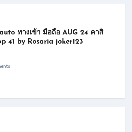
auto ทางเข้า มือถือ AUG 24 คาสิ
Top 41 by Rosaria joker123
ents