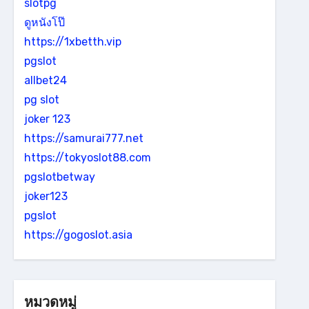
slotpg
ดูหนังโป๊
https://1xbetth.vip
pgslot
allbet24
pg slot
joker 123
https://samurai777.net
https://tokyoslot88.com
pgslotbetway
joker123
pgslot
https://gogoslot.asia
หมวดหมู่