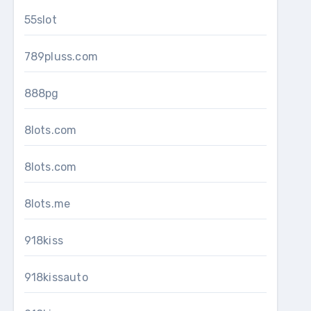
55slot
789pluss.com
888pg
8lots.com
8lots.com
8lots.me
918kiss
918kissauto