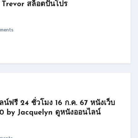
y Trevor สล็อตปันโปร
ments
์ฟรี 24 ชั่วโมง 16 ก.ค. 67 หนังเว็บ
80 by Jacquelyn ดูหนังออนไลน์