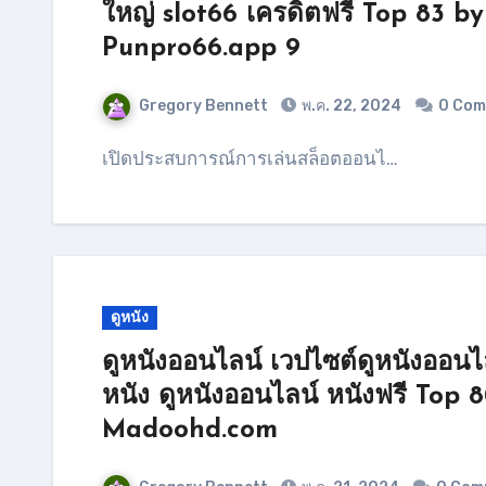
ใหญ่ slot66 เครดิตฟรี Top 83 b
Punpro66.app 9
Gregory Bennett
พ.ค. 22, 2024
0 Com
เปิดประสบการณ์การเล่นสล็อตออนไ…
ดูหนัง
ดูหนังออนไลน์ เวปไซต์ดูหนังออนไลน
หนัง ดูหนังออนไลน์ หนังฟรี Top 
Madoohd.com