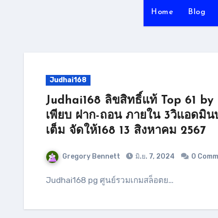
Home
Blog
Judhai168
Judhai168 ลิขสิทธิ์แท้ Top 61 
เพียบ ฝาก-ถอน ภายใน 3วิแอดมินบ
เต็ม จัดให้168 13 สิงหาคม 2567
Gregory Bennett
มิ.ย. 7, 2024
0 Comm
Judhai168 pg ศูนย์รวมเกมสล็อตย…