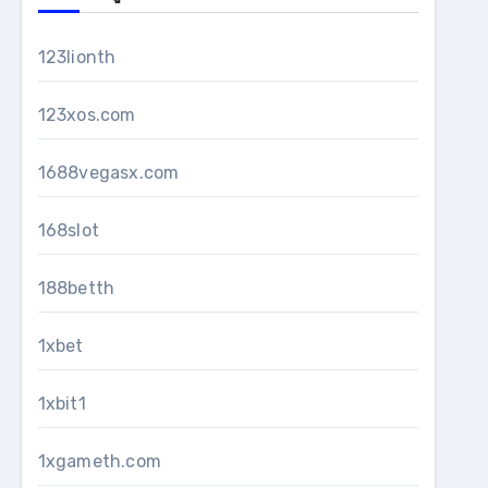
123lionth
123xos.com
1688vegasx.com
168slot
188betth
1xbet
1xbit1
1xgameth.com