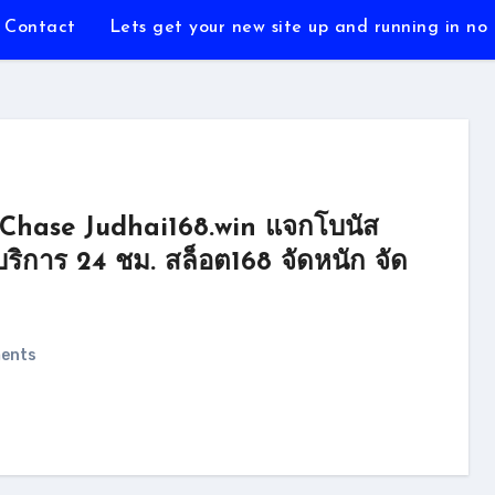
Contact
Lets get your new site up and running in no 
by Chase Judhai168.win แจกโบนัส
ริการ 24 ชม. สล็อต168 จัดหนัก จัด
ents