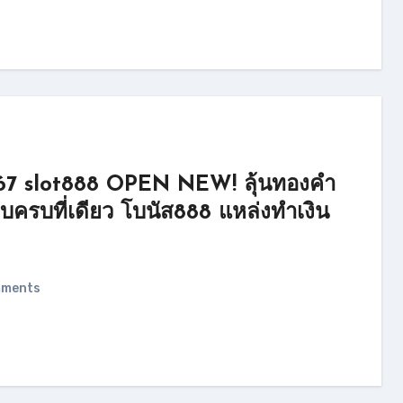
 67 slot888 OPEN NEW! ลุ้นทองคำ
จบครบที่เดียว โบนัส888 แหล่งทำเงิน
mments