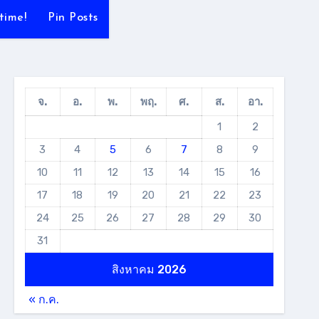
time!
Pin Posts
จ.
อ.
พ.
พฤ.
ศ.
ส.
อา.
1
2
3
4
5
6
7
8
9
10
11
12
13
14
15
16
17
18
19
20
21
22
23
24
25
26
27
28
29
30
31
สิงหาคม 2026
« ก.ค.