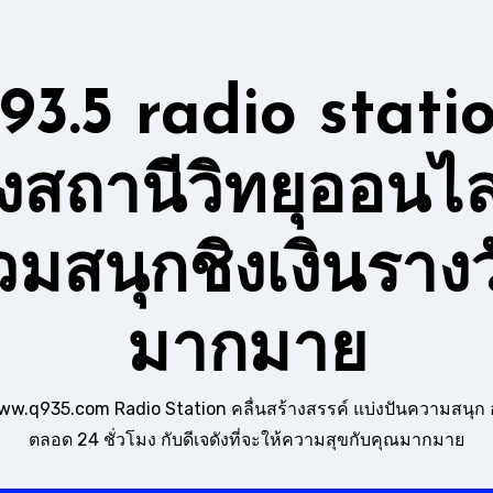
93.5 radio stati
ังสถานีวิทยุออนไล
่วมสนุกชิงเงินรางว
มากมาย
ww.q935.com Radio Station คลื่นสร้างสรรค์ แบ่งปันความสนุ
ตลอด 24 ชั่วโมง กับดีเจดังที่จะให้ความสุขกับคุณมากมาย