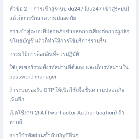
หัวข้อ 2 — การเข้าสู่ระบบ du247 (du247 เข้าสู่ระบบ)
แล้วก็การรักษาความปลอดภัย
การเข้าสู่ระบบที่ปลอดภัยช่วยลดการเสี่ยงต่อการถูกลัก
ขโมยบัญชี แล้วก็ทำให้การใช้บริการราบรื่น
กรรมวิธีการล็อกอินที่ควรปฏิบัติ
ใช้ยูสเซอร์รวมทั้งรหัสผ่านที่ตั้งเอง และเก็บรหัสผ่านใน
password manager
ถ้าระบบรองรับ OTP ให้เปิดใช้เพื่อชั้นความปลอดภัย
เพิ่มอีก
เปิดใช้งาน 2FA (Two-Factor Authentication) ถ้า
หากมี
อย่าใช้รหัสผ่านซ้ำกับบัญชีอื่นๆ