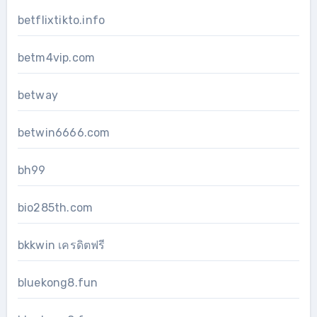
betflixtikto.info
betm4vip.com
betway
betwin6666.com
bh99
bio285th.com
bkkwin เครดิตฟรี
bluekong8.fun