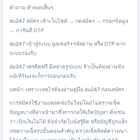
คำถาม คำตอบสั้นๆ
du247 สมัคร เข้าเว็บไซต์ → กดสมัคร → กรอกข้อมูล
→ การันตี OTP
du247 เข้าสู่ระบบ ยูสเซอร์+รหัสผ่าน หรือ OTP หาก
ระบบรองรับ
du247 เครดิตฟรี มีหลายรูปแบบ จำเป็นต้องอ่านข้อ
แม้เทิร์นและก็การถอนก่อนรับ
บทนำ: เพราะเหตุไรต้องอ่านคู่มือ du247 ก่อนสมัคร
การสมัครใช้งานแพลตฟอร์มใหม่โดยไม่ตรวจเช็ค
ข้อมูลบางทีอาจนำมาซึ่งการก่อให้เกิดปัญหา ดังเช่น
ว่า เบิกเงินไม่ได้ ข้อจำกัดโบนัสรู้ผิด หรือบัญชีถูกแฮ็ก
บทความนี้สรุปขั้นตอนสำคัญ ตรวจเช็คลิสต์ความน่า