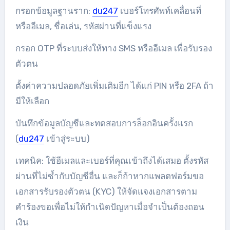
กรอกข้อมูลฐานราก:
du247
เบอร์โทรศัพท์เคลื่อนที่
หรืออีเมล, ชื่อเล่น, รหัสผ่านที่แข็งแรง
กรอก OTP ที่ระบบส่งให้ทาง SMS หรืออีเมล เพื่อรับรอง
ตัวตน
ตั้งค่าความปลอดภัยเพิ่มเติมอีก ได้แก่ PIN หรือ 2FA ถ้า
มีให้เลือก
บันทึกข้อมูลบัญชีและทดสอบการล็อกอินครั้งแรก
(
du247
เข้าสู่ระบบ)
เทคนิค: ใช้อีเมลและเบอร์ที่คุณเข้าถึงได้เสมอ ตั้งรหัส
ผ่านที่ไม่ซ้ำกับบัญชีอื่น และก็ถ้าหากแพลตฟอร์มขอ
เอกสารรับรองตัวตน (KYC) ให้จัดแจงเอกสารตาม
คำร้องขอเพื่อไม่ให้กำเนิดปัญหาเมื่อจำเป็นต้องถอน
เงิน