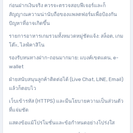
ก่อนฝากเงินจริง ควรจะตรวจสอบฟีเจอร์และก็
สัญญาณความน่านับถือของแพลตฟอร์มเพื่อป้องกัน
ปัญหาที่อาจเกิดขึ้น
รายการอาหารเกมรวมทั้งหมวดหมู่ชัดแจ้ง: สล็อต, เกม
โต๊ะ, ไลฟ์คาสิโน
รองรับหนทางฝาก-ถอนมากมาย: แบงค์เขตแดน, e-
wallet
ฝ่ายสนับสนุนลูกค้าติดต่อได้ (Live Chat, LINE, Email)
แล้วก็ตอบไว
เว็บเข้ารหัส (HTTPS) และมีนโยบายความเป็นส่วนตัว
ที่แจ่มชัด
แสดงข้อแม้โปรโมชั่นและข้อกำหนดอย่างโปร่งใส