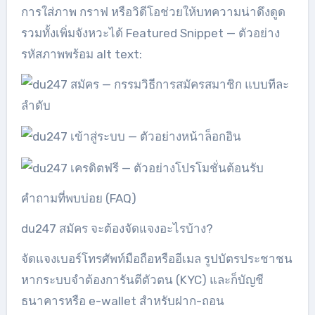
การใส่ภาพ กราฟ หรือวิดีโอช่วยให้บทความน่าดึงดูด
รวมทั้งเพิ่มจังหวะได้ Featured Snippet — ตัวอย่าง
รหัสภาพพร้อม alt text:
คำถามที่พบบ่อย (FAQ)
du247 สมัคร จะต้องจัดแจงอะไรบ้าง?
จัดแจงเบอร์โทรศัพท์มือถือหรืออีเมล รูปบัตรประชาชน
หากระบบจำต้องการันตีตัวตน (KYC) และก็บัญชี
ธนาคารหรือ e-wallet สำหรับฝาก-ถอน