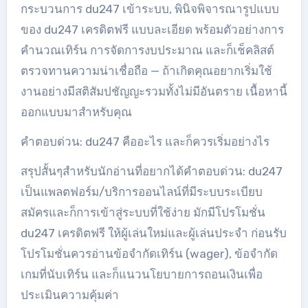
กระบวนการ du247 เข้าระบบ, พินิจพิจารณารูปแบบ
ของ du247 เครดิตฟรี แบบละเอียด พร้อมตัวอย่างการ
คำนวณเทิร์น การจัดการงบประมาณ และก็เช็คลิสต์
ตรวจทานความน่าเชื่อถือ — ถ้าเกิดคุณอยากเริ่มใช้
งานอย่างมีสติสัมปชัญญะรวมทั้งไม่มีอันตราย เนื้อหานี้
ออกแบบมาสำหรับคุณ
คำตอบด่วน: du247 คืออะไร และก็ควรเริ่มอย่างไร
สรุปสั้นๆสำหรับนักอ่านที่อยากได้คำตอบด่วน: du247
เป็นแพลตฟอร์ม/บริการออนไลน์ที่มีระบบระเบียบ
สมัครและก็การเข้าสู่ระบบที่ใช้ง่าย มักมีโปรโมชั่น
du247 เครดิตฟรี ให้ผู้เล่นใหม่และผู้เล่นประจำ ก่อนรับ
โปรโมชั่นควรอ่านข้อจำกัดเทิร์น (wager), ข้อจำกัด
เกมที่นับเทิร์น และก็แนวนโยบายการถอนเงินเพื่อ
ประเมินความคุ้มค่า