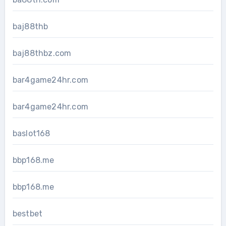
baj88thb
baj88thbz.com
bar4game24hr.com
bar4game24hr.com
baslot168
bbp168.me
bbp168.me
bestbet