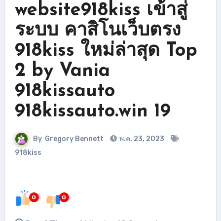
website918kiss เข้าสู่
ระบบ คาสิโนเว็บตรง
918kiss ใหม่ล่าสุด Top
2 by Vania
918kissauto
918kissauto.win 19
By
Gregory Bennett
พ.ค. 23, 2023
918kiss
0
0