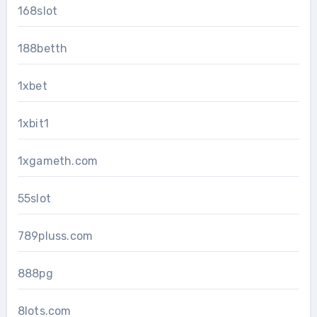
168slot
188betth
1xbet
1xbit1
1xgameth.com
55slot
789pluss.com
888pg
8lots.com