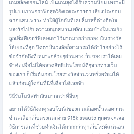
เกมสล็อตออนไลน์ เป็นเกมสุดได้รับความนิยม เพราะมี
รูปแบบภาพกราฟิกสุดวิจิตรตระการตา เสียงประกอบ
ฉากแสนเพราะ ทำให้ผู้ใดกันที่เคยลิ้มรสก็ต่างติดใจ
หลงรักไปกับความสนุกสนานเพลิน แถมข้างในเกมยัง
ถูกเพิ่มฟีเจอร์พิเศษเอาไว้มากมายก่ายกอง เงินรางวัล
ให้เยอะที่สุด ปิดตาปั่นวงล้อก็สามารถได้กำไรอย่างไร้
ข้อจำกัดถึงที่เหมาะกล้วยๆผ่านทางเว็บของเราได้เลย
จ๊าค่ะ เพื่อไม่ให้พลาดสิทธิประโยชน์ดีๆจากทางเว็บ
ของเรา ก็เริ่มต้นกอบโกยรางวัลจำนวนพรั่งพร้อมได้
แล้วก่อนผู้ใดกันที่นี่ที่เดียวได้เลยจ๊า
วิธีรับโบนัสทำเงินมากกว่าที่อื่นๆ
อยากได้วิธีสังเกตุรอบโบนัสของเกมสล็อตขั้นเเอดวาน
ซ์ เเค่เลือกเว็บตรงเเตกง่าย 918kissauto ทุกคนจะเจอ
วิธีการเล่นที่ช่วยทำเงินได้มากกว่าทุกเว็บไซต์เเน่นอน