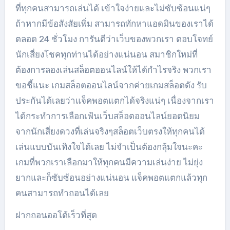
ที่ทุกคนสามารถเล่นได้ เข้าใจง่ายและไม่ซับซ้อนแน่ๆ
ถ้าหากมีข้อสังสัยเพิ่ม สามารถทักหาแอดมินของเราได้
ตลอด 24 ชั่วโมง การันตีว่าเว็บของพวกเรา ตอบโจทย์
นักเสี่ยงโชคทุกท่านได้อย่างแน่นอน สมาชิกใหม่ที่
ต้องการลองเล่นสล็อตออนไลน์ให้ได้กำไรจริง พวกเรา
ขอชี้แนะ เกมสล็อตออนไลน์จากค่ายเกมสล็อตดัง รับ
ประกันได้เลยว่าแจ็คพอตแตกได้จริงแน่ๆ เนื่องจากเรา
ได้กระทำการเลือกเฟ้นเว็บสล็อตออนไลน์ยอดนิยม
จากนักเสี่ยงดวงที่เล่นจริงๆสล็อตเว็บตรงให้ทุกคนได้
เล่นแบบบันเทิงใจได้เลย ไม่จำเป็นต้องกลุ้มใจนะคะ
เกมที่พวกเราเลือกมาให้ทุกคนมีความเล่นง่าย ไม่ยุ่ง
ยากและก็ซับซ้อนอย่างแน่นอน แจ็คพอตแตกแล้วทุก
คนสามารถทำถอนได้เลย
ฝากถอนออโต้เร็วที่สุด