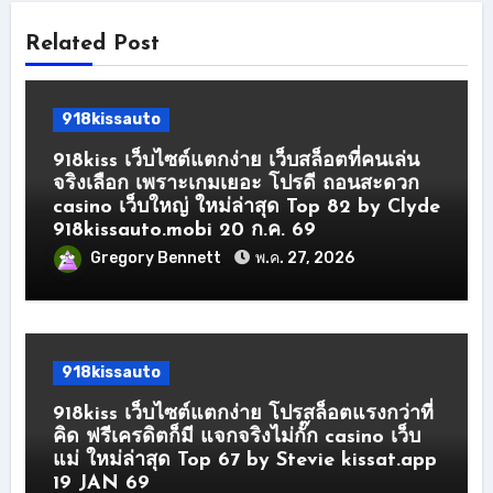
Related Post
918kissauto
918kiss เว็บไซต์แตกง่าย เว็บสล็อตที่คนเล่น
จริงเลือก เพราะเกมเยอะ โปรดี ถอนสะดวก
casino เว็บใหญ่ ใหม่ล่าสุด Top 82 by Clyde
918kissauto.mobi 20 ก.ค. 69
Gregory Bennett
พ.ค. 27, 2026
918kissauto
918kiss เว็บไซต์แตกง่าย โปรสล็อตแรงกว่าที่
คิด ฟรีเครดิตก็มี แจกจริงไม่กั๊ก casino เว็บ
แม่ ใหม่ล่าสุด Top 67 by Stevie kissat.app
19 JAN 69