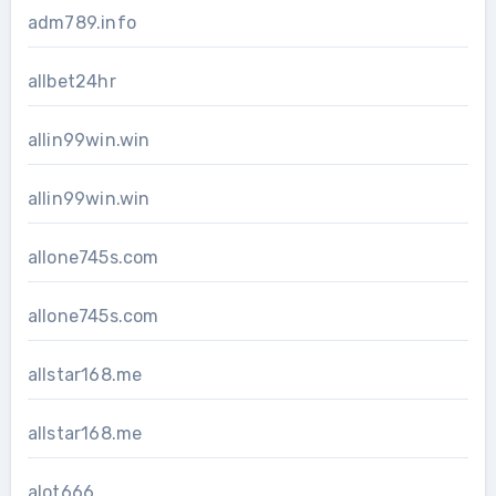
adm789.info
allbet24hr
allin99win.win
allin99win.win
allone745s.com
allone745s.com
allstar168.me
allstar168.me
alot666