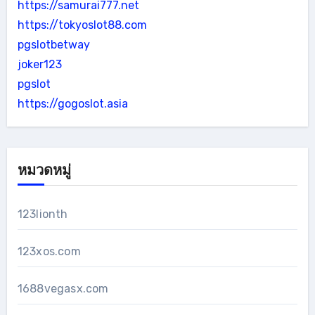
https://samurai777.net
https://tokyoslot88.com
pgslotbetway
joker123
pgslot
https://gogoslot.asia
หมวดหมู่
123lionth
123xos.com
1688vegasx.com