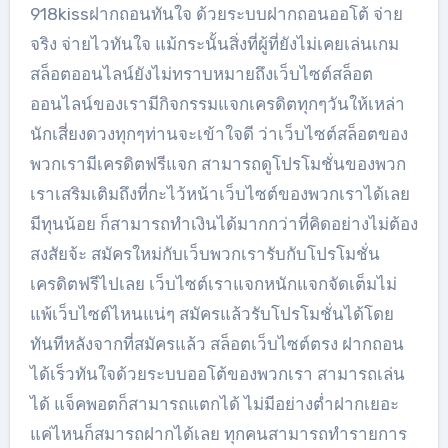
918kissฝากถอนทันใจ ด้วยระบบฝากถอนออโต้ จ่าย
จริง จ่ายไวทันใจ แม้กระนั้นสิ่งที่ผู้ที่ยังไม่เคยเล่นเกม
สล็อตออนไลน์ยังไม่ทราบหมายถึงเว็บไซต์สล็อต
ออนไลน์ของเรามีกิจกรรมแจกเครดิตทุกๆวันให้เหล่า
นักเสี่ยงดวงทุกๆท่านจะเข้าใจดี ว่าเว็บไซต์สล็อตของ
พวกเรามีเครดิตฟรีแจก สามารถดูโปรโมชั่นของพวก
เราเสริมเติมถึงที่กะไว้หน้าเว็บไซต์ของพวกเราได้เลย
มีทุนน้อย ก็สามารถทำเงินได้มากกว่าที่คิดอย่างไม่ต้อง
สงสัยจ้ะ สมัครใหม่กับเว็บพวกเรารับกับโปรโมชั่น
เครดิตฟรีไปเลย เว็บไซต์เราแจกหนักแจกจัดเต็มไม่
แพ้เว็บไซต์ไหนแน่ๆ สมัครแล้วรับโปรโมชั่นได้โดย
ทันทีหลังจากที่สมัครแล้ว สล็อตเว็บไซต์ตรง ฝากถอน
ได้เร็วทันใจด้วยระบบออโต้ของพวกเรา สามารถเล่น
ได้ แจ็คพอตก็สามารถแตกได้ ไม่มีอย่างต่ำฝากเยอะ
แค่ไหนก็สมารถฝากได้เลย ทุกคนสามารถทำรายการ