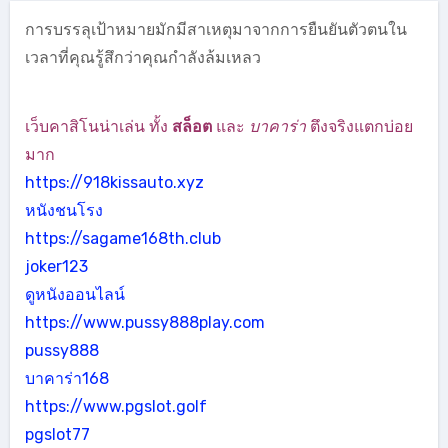
การบรรลุเป้าหมายมักมีสาเหตุมาจากการยืนยันตัวตนใน
เวลาที่คุณรู้สึกว่าคุณกำลังล้มเหลว
เว็บคาสิโนน่าเล่น ทั้ง
สล็อต
และ
บาคาร่า
ตึงจริงแตกบ่อย
มาก
https://918kissauto.xyz
หนังชนโรง
https://sagame168th.club
joker123
ดูหนังออนไลน์
https://www.pussy888play.com
pussy888
บาคาร่า168
https://www.pgslot.golf
pgslot77