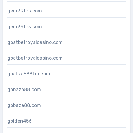
gem99ths.com
gem99ths.com
goatbetroyalcasino.com
goatbetroyalcasino.com
goatza888fin.com
gobaza88.com
gobaza88.com
golden456