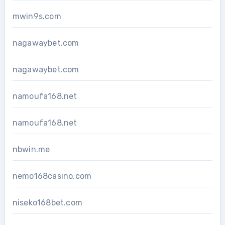
mwin9s.com
nagawaybet.com
nagawaybet.com
namoufa168.net
namoufa168.net
nbwin.me
nemo168casino.com
niseko168bet.com