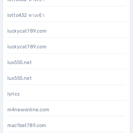
lotto432 ทางเข้า
luckycat789.com
luckycat789.com
lux555.net
lux555.net
lyrics
m4newonline.com
mac1bet789.com