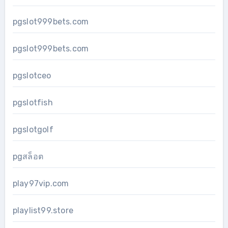
pgslot999bets.com
pgslot999bets.com
pgslotceo
pgslotfish
pgslotgolf
pgสล็อต
play97vip.com
playlist99.store