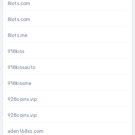
8lots.com
8lots.com
8lots.me
918kiss
918kissauto
918kissme
928coins.vip
928coins.vip
aden168ss.com