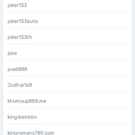
joker123
joker123auto
joker123th
joox
juad888
Judhai168
khumsup888.me
kingdom66n
kingromans789.com