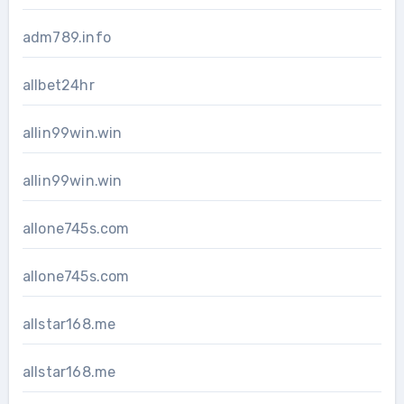
adm789.info
allbet24hr
allin99win.win
allin99win.win
allone745s.com
allone745s.com
allstar168.me
allstar168.me