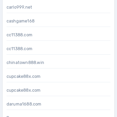
carlo999.net
cashgame168
cc11388.com
cc11388.com
chinatown888.win
cupcake88x.com
cupcake88x.com
daruma1688.com