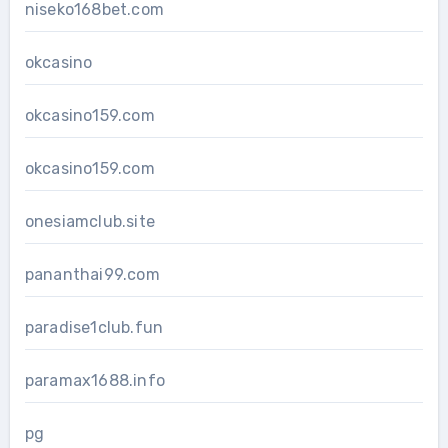
niseko168bet.com
okcasino
okcasino159.com
okcasino159.com
onesiamclub.site
pananthai99.com
paradise1club.fun
paramax1688.info
pg