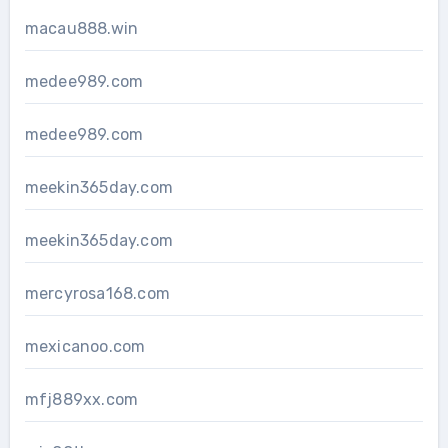
macau888.win
medee989.com
medee989.com
meekin365day.com
meekin365day.com
mercyrosa168.com
mexicanoo.com
mfj889xx.com