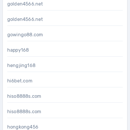
golden4566.net
golden4566.net
gowingo88.com
happy168
hengjing168
hi6bet.com
hiso8888s.com
hiso8888s.com
hongkong456