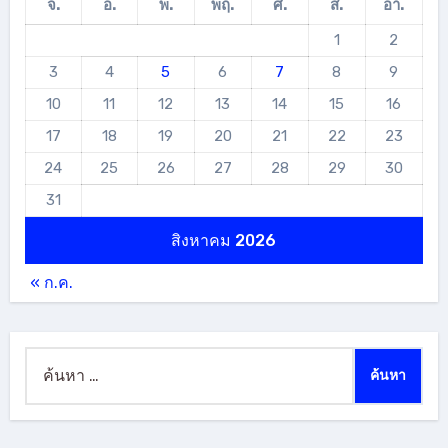
จ.
อ.
พ.
พฤ.
ศ.
ส.
อา.
1
2
3
4
5
6
7
8
9
10
11
12
13
14
15
16
17
18
19
20
21
22
23
24
25
26
27
28
29
30
31
สิงหาคม 2026
« ก.ค.
ค้นหา
สำหรับ: