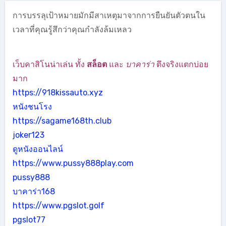
การบรรลุเป้าหมายมักมีสาเหตุมาจากการยืนยันตัวตนใน
เวลาที่คุณรู้สึกว่าคุณกำลังล้มเหลว
เว็บคาสิโนน่าเล่น ทั้ง
สล็อต
และ
บาคาร่า
ตึงจริงแตกบ่อย
มาก
https://918kissauto.xyz
หนังชนโรง
https://sagame168th.club
joker123
ดูหนังออนไลน์
https://www.pussy888play.com
pussy888
บาคาร่า168
https://www.pgslot.golf
pgslot77