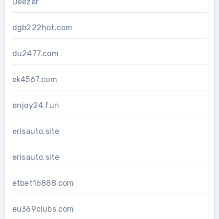
Deezer
dgb222hot.com
du2477.com
ek4567.com
enjoy24.fun
erisauto.site
erisauto.site
etbet16888.com
eu369clubs.com