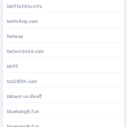
betflixtikto.info
betm4vip.com
betway
betwin6666.com
bh99
bio285th.com
bkkwin เครดิตฟรี
bluekong8.fun
bluekong8.fun