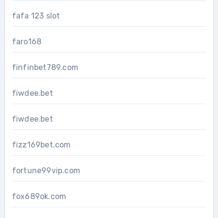
fafa 123 slot
faro168
finfinbet789.com
fiwdee.bet
fiwdee.bet
fizz169bet.com
fortune99vip.com
fox689ok.com