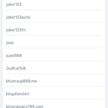
joker123
joker123auto
joker123th
joox
juad888
Judhai168
khumsup888.me
kingdom66n
kingromans789.com