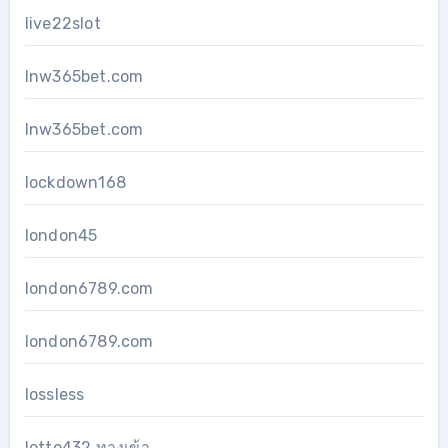
live22slot
lnw365bet.com
lnw365bet.com
lockdown168
london45
london6789.com
london6789.com
lossless
lotto432 ทางเข้า