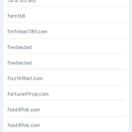
fafa 123 slot
faro168
finfinbet789.com
fiwdee.bet
fiwdee.bet
fizz169bet.com
fortune99vip.com
fox689ok.com
fox689ok.com