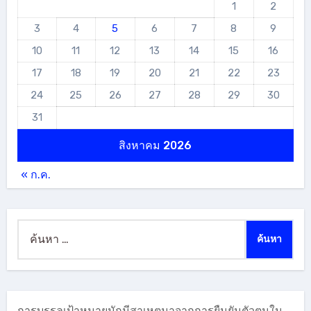
1
2
3
4
5
6
7
8
9
10
11
12
13
14
15
16
17
18
19
20
21
22
23
24
25
26
27
28
29
30
31
สิงหาคม 2026
« ก.ค.
ค้นหา
สำหรับ:
การบรรลุเป้าหมายมักมีสาเหตุมาจากการยืนยันตัวตนใน