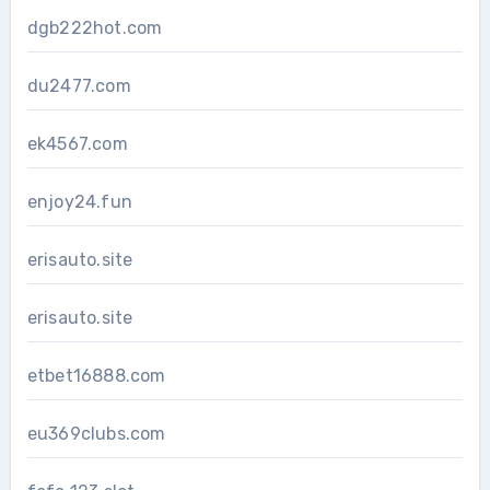
dgb222hot.com
du2477.com
ek4567.com
enjoy24.fun
erisauto.site
erisauto.site
etbet16888.com
eu369clubs.com