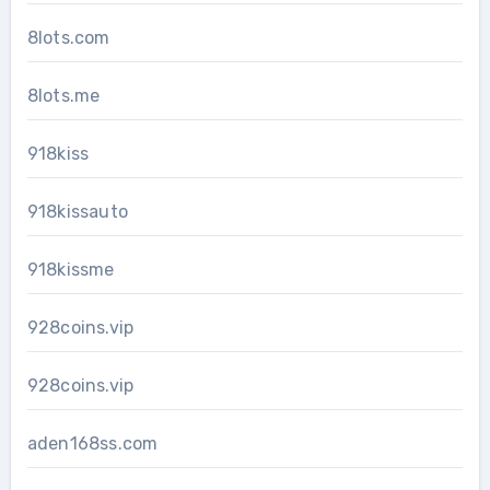
8lots.com
8lots.me
918kiss
918kissauto
918kissme
928coins.vip
928coins.vip
aden168ss.com