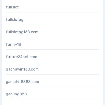
fullslot
fullslotpg
fullslotpg168.com
funny18
future24bet.com
gachawin168.com
gamehit8888.com
gaojing888