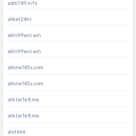
adm789.info
allbet24hr
allin99win.win
allin99win.win
allone745s.com
allone745s.com
allstar168.me
allstar168.me
alot666