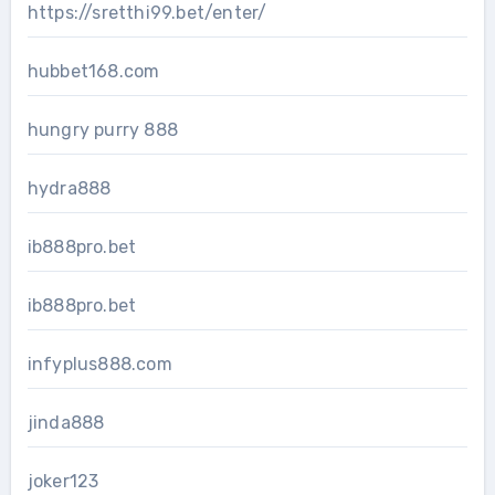
https://sretthi99.bet/enter/
hubbet168.com
hungry purry 888
hydra888
ib888pro.bet
ib888pro.bet
infyplus888.com
jinda888
joker123