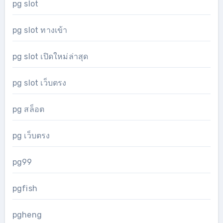
pg slot
pg slot ทางเข้า
pg slot เปิดใหม่ล่าสุด
pg slot เว็บตรง
pg สล็อต
pg เว็บตรง
pg99
pgfish
pgheng