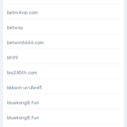
betm4vip.com
betway
betwin6666.com
bh99
bio285th.com
bkkwin เครดิตฟรี
bluekong8.fun
bluekong8.fun