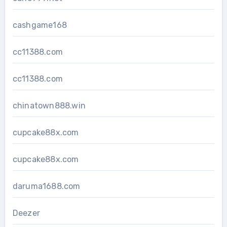
cashgame168
cc11388.com
cc11388.com
chinatown888.win
cupcake88x.com
cupcake88x.com
daruma1688.com
Deezer