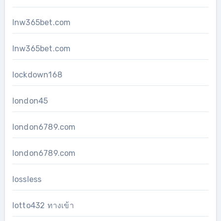
lnw365bet.com
lnw365bet.com
lockdown168
london45
london6789.com
london6789.com
lossless
lotto432 ทางเข้า