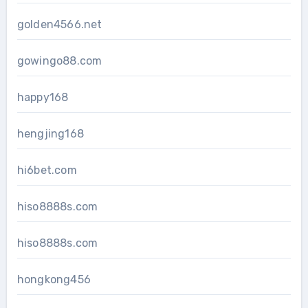
golden4566.net
gowingo88.com
happy168
hengjing168
hi6bet.com
hiso8888s.com
hiso8888s.com
hongkong456