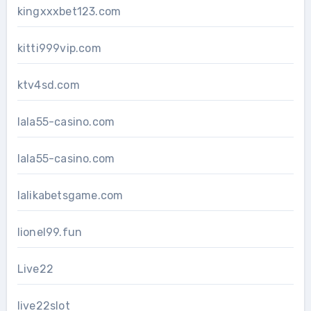
kingxxxbet123.com
kitti999vip.com
ktv4sd.com
lala55-casino.com
lala55-casino.com
lalikabetsgame.com
lionel99.fun
Live22
live22slot