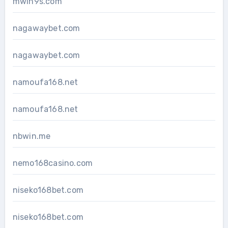
mwin9s.com
nagawaybet.com
nagawaybet.com
namoufa168.net
namoufa168.net
nbwin.me
nemo168casino.com
niseko168bet.com
niseko168bet.com