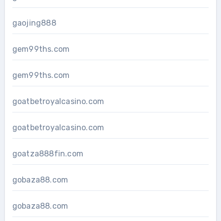
gaojing888
gem99ths.com
gem99ths.com
goatbetroyalcasino.com
goatbetroyalcasino.com
goatza888fin.com
gobaza88.com
gobaza88.com