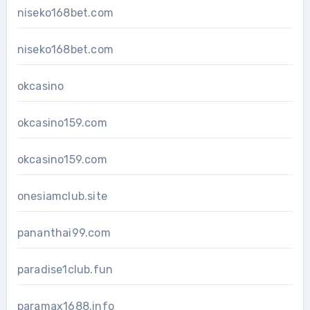
niseko168bet.com
niseko168bet.com
okcasino
okcasino159.com
okcasino159.com
onesiamclub.site
pananthai99.com
paradise1club.fun
paramax1688.info