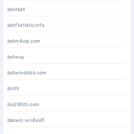
bestbet
betflixtikto.info
betm4vip.com
betway
betwin6666.com
bh99
bio285th.com
bkkwin เครดิตฟรี