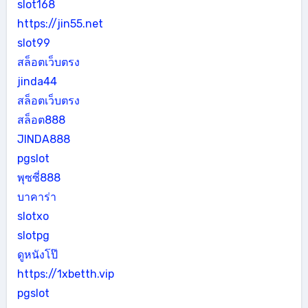
slot168
https://jin55.net
slot99
สล็อตเว็บตรง
jinda44
สล็อตเว็บตรง
สล็อต888
JINDA888
pgslot
พุซซี่888
บาคาร่า
slotxo
slotpg
ดูหนังโป๊
https://1xbetth.vip
pgslot