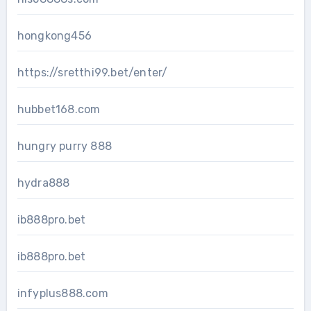
hongkong456
https://sretthi99.bet/enter/
hubbet168.com
hungry purry 888
hydra888
ib888pro.bet
ib888pro.bet
infyplus888.com