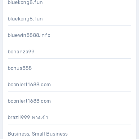
bluekong8.fun
bluekong8.fun
bluewin8888.info
bonanza99
bonus888
boonlert1688.com
boonlert1688.com
brazil999 ทางเข้า
Business, Small Business