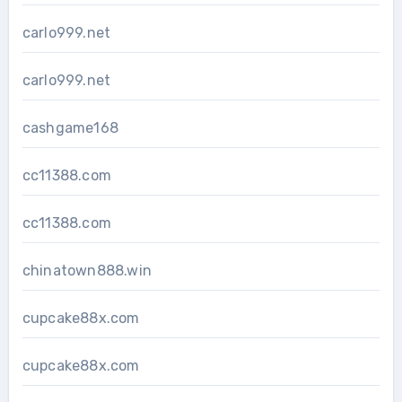
carlo999.net
carlo999.net
cashgame168
cc11388.com
cc11388.com
chinatown888.win
cupcake88x.com
cupcake88x.com