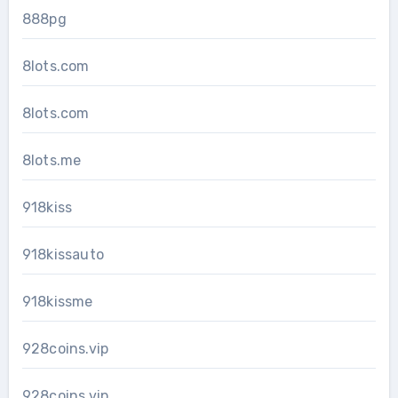
888pg
8lots.com
8lots.com
8lots.me
918kiss
918kissauto
918kissme
928coins.vip
928coins.vip