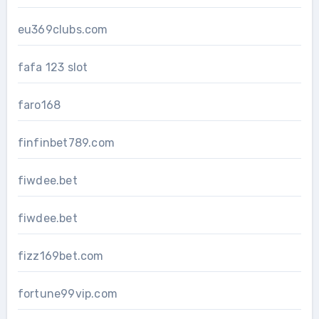
eu369clubs.com
fafa 123 slot
faro168
finfinbet789.com
fiwdee.bet
fiwdee.bet
fizz169bet.com
fortune99vip.com