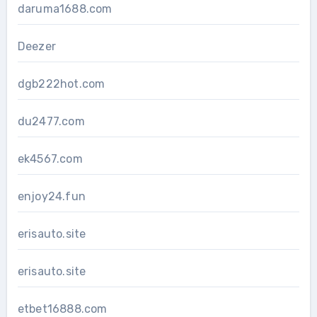
daruma1688.com
Deezer
dgb222hot.com
du2477.com
ek4567.com
enjoy24.fun
erisauto.site
erisauto.site
etbet16888.com