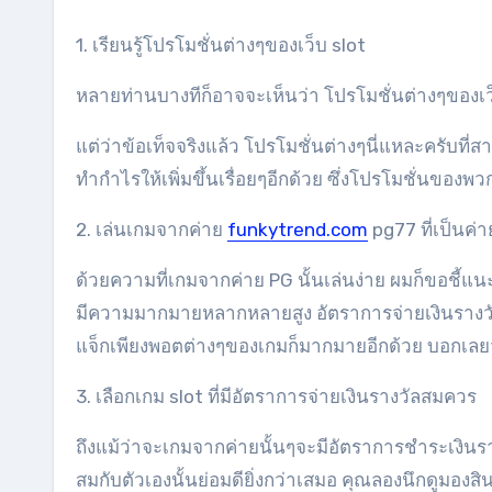
1. เรียนรู้โปรโมชั่นต่างๆของเว็บ slot
หลายท่านบางทีก็อาจจะเห็นว่า โปรโมชั่นต่างๆของเว
แต่ว่าข้อเท็จจริงแล้ว โปรโมชั่นต่างๆนี่แหละครับท
ทำกำไรให้เพิ่มขึ้นเรื่อยๆอีกด้วย ซึ่งโปรโมชั่นขอ
2. เล่นเกมจากค่าย
funkytrend.com
pg77 ที่เป็นค่า
ด้วยความที่เกมจากค่าย PG นั้นเล่นง่าย ผมก็ขอชี้แน
มีความมากมายหลากหลายสูง อัตราการจ่ายเงินรางวัลม
แจ็กเพียงพอตต่างๆของเกมก็มากมายอีกด้วย บอกเลยว่
3. เลือกเกม slot ที่มีอัตราการจ่ายเงินรางวัลสมควร
ถึงแม้ว่าจะเกมจากค่ายนั้นๆจะมีอัตราการชำระเงินราง
สมกับตัวเองนั้นย่อมดียิ่งกว่าเสมอ คุณลองนึกดูมองส