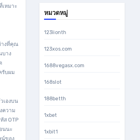
ที่เหมาะ
หมวดหมู่
123lionth
างที่คุณ
123xos.com
ันบาง
ต
1688vegasx.com
ครับผม
168slot
188betth
ตัวเองบน
ั้งความ
1xbet
รหัส OTP
่นอนนะ
1xbit1
ลน์ของ