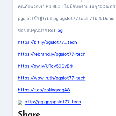
คุณกับพวกเรา PG SLOT ไม่มีอันตรายแน่ๆ 100% อย
pgslot เข้าสู่ระบบ pg pgslot77.tech 7 เม.ย. De
ขอขอบคุณมาก Ref.
pg
https://bit.ly/pgslot77_tech
https://rebrand.ly/pgslot77-tech
https://ow.ly/UTov50QyBrk
https://wow.in.th/pgslot77-tech
https://t.co/zpNxqxogA8
http://gg.gg/pgslot77-tech
Share