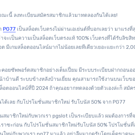
ดในขณะนี้ ลงทะเบียนสมัครสมาชิกแล้วมาทดลองกันได้เลย!
รา
PG77
เป็นสล็อตเว็บตรงไม่ผ่านเอเย่นต์ที่บอกเลยว่า มาแรงที่
จะเป็นความเป็นสล็อตเว็บตรงแท้ 100% เว็บตรงที่ได้รับลิขสิทธ
อต มีเกมสล็อตออนไลน์มากไม่น้อยเลยทีเดียวเยอะแยะกว่า 2,0
อยซัพพอร์ตสมาชิกอย่างเต็มเปี่ยม มีระบบระเบียบฝากถอนออโ
้าบ้านดี ระบบข้างหลังบ้านเยี่ยม คุณสามารถใช้งานบนเว็บขอ
สล็อตออนไลน์ที่ปี 2024 ถ้าคุณอยากทดลองด้วยตัวเองล่ะก็ สมัค
นได้เลย กับโปรโมชั่นสมาชิกใหม่ รับโบนัส 50% จาก PG77
นสมาชิกใหม่กับพวกเรา pgslot เป็นระเบียบแล้ว ผมต้องการที่
าซะก่อน กับโปรโมชั่นสมาชิกใหม่รับโบนัส 50% โปรโมชั่นที่
ะเบียนใหม่กับพวกเรา pg77 มาแล้ว อย่าลืมมากดรับโดยเด็ดขาดนะ