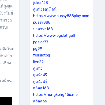
joker123
ด้สูงสุด
ดูหนังออนไลน์
โปรโมชั่
https://www.pussy888play.com
 สามารถ
pussy888
ครับ!
บาคาร่า168
https://www.pgslot.golf
pgslot77
pg99
อมือใหม่
fullslotpg
กับค่าย
live22
ขอเพียง
ดูหนัง
ดูหนังฟรี
ำเหมือน
ดูหนังฟรี
สล็อต168
https://hongkong456.me
สล็อต66