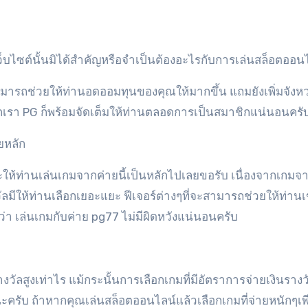
็บไซต์นั้นมิได้สำคัญหรือจำเป็นต้องอะไรกับการเล่นสล็อตออน
ี่สามารถช่วยให้ท่านอดออมทุนของคุณให้มากขึ้น แถมยังเพิ่มจัง
งพวกเรา PG ก็พร้อมจัดเต็มให้ท่านตลอดการเป็นสมาชิกแน่นอนคร
ยหลัก
ะให้ท่านเล่นเกมจากค่ายนี้เป็นหลักไปเลยขอรับ เนื่องจากเกมจา
ีให้ท่านเลือกเยอะแยะ ฟีเจอร์ต่างๆที่จะสามารถช่วยให้ท่านเข
า เล่นเกมกับค่าย pg77 ไม่มีผิดหวังแน่นอนครับ
วัลสูงเท่าไร แม้กระนั้นการเลือกเกมที่มีอัตราการจ่ายเงินราง
ินะครับ ถ้าหากคุณเล่นสล็อตออนไลน์แล้วเลือกเกมที่จ่ายหนักๆเพ