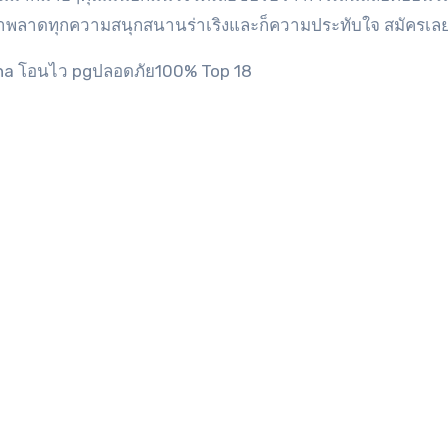
่าพลาดทุกความสนุกสนานร่าเริงและก็ความประทับใจ สมัครเลย
nisha โอนไว pgปลอดภัย100% Top 18