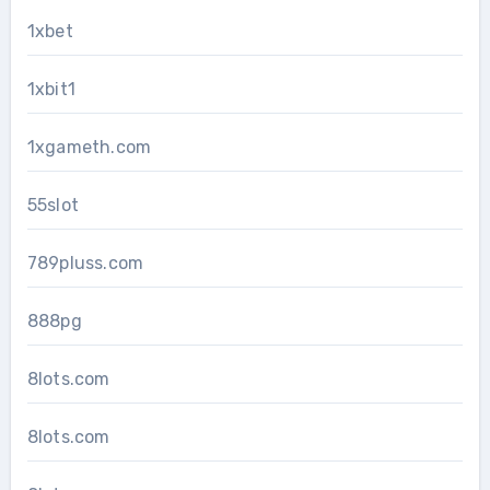
1xbet
1xbit1
1xgameth.com
55slot
789pluss.com
888pg
8lots.com
8lots.com