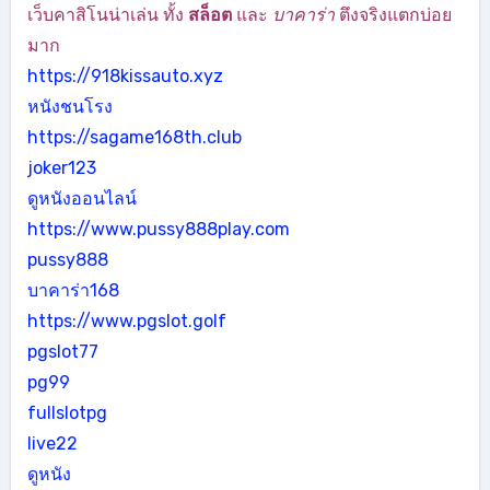
เว็บคาสิโนน่าเล่น ทั้ง
สล็อต
และ
บาคาร่า
ตึงจริงแตกบ่อย
มาก
https://918kissauto.xyz
หนังชนโรง
https://sagame168th.club
joker123
ดูหนังออนไลน์
https://www.pussy888play.com
pussy888
บาคาร่า168
https://www.pgslot.golf
pgslot77
pg99
fullslotpg
live22
ดูหนัง