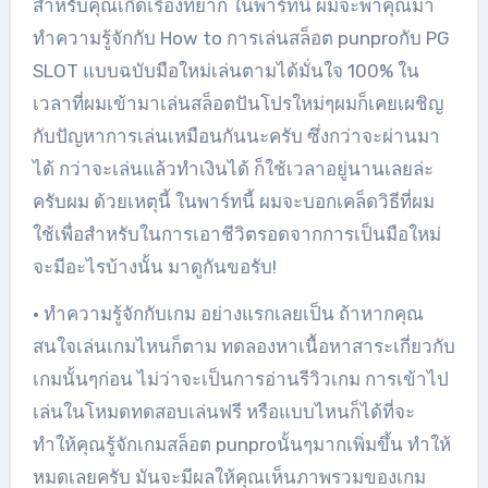
สำหรับคุณเกิดเรื่องที่ยาก ในพาร์ทนี้ ผมจะพาคุณมา
ทำความรู้จักกับ How to การเล่นสล็อต punproกับ PG
SLOT แบบฉบับมือใหม่เล่นตามได้มั่นใจ 100% ใน
เวลาที่ผมเข้ามาเล่นสล็อตปันโปรใหม่ๆผมก็เคยเผชิญ
กับปัญหาการเล่นเหมือนกันนะครับ ซึ่งกว่าจะผ่านมา
ได้ กว่าจะเล่นแล้วทำเงินได้ ก็ใช้เวลาอยู่นานเลยล่ะ
ครับผม ด้วยเหตุนี้ ในพาร์ทนี้ ผมจะบอกเคล็ดวิธีที่ผม
ใช้เพื่อสำหรับในการเอาชีวิตรอดจากการเป็นมือใหม่
จะมีอะไรบ้างนั้น มาดูกันขอรับ!
• ทำความรู้จักกับเกม อย่างแรกเลยเป็น ถ้าหากคุณ
สนใจเล่นเกมไหนก็ตาม ทดลองหาเนื้อหาสาระเกี่ยวกับ
เกมนั้นๆก่อน ไม่ว่าจะเป็นการอ่านรีวิวเกม การเข้าไป
เล่นในโหมดทดสอบเล่นฟรี หรือแบบไหนก็ได้ที่จะ
ทำให้คุณรู้จักเกมสล็อต punproนั้นๆมากเพิ่มขึ้น ทำให้
หมดเลยครับ มันจะมีผลให้คุณเห็นภาพรวมของเกม