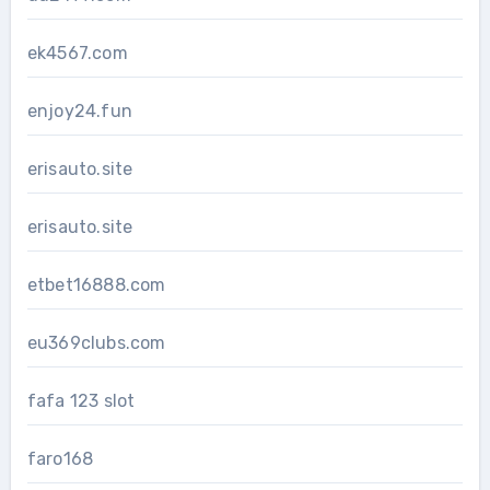
ek4567.com
enjoy24.fun
erisauto.site
erisauto.site
etbet16888.com
eu369clubs.com
fafa 123 slot
faro168