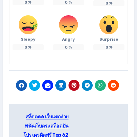
0
%
0
%
0
%
Sleepy
Angry
Surprise
0
%
0
%
0
%
แนะแนว
สล็อต66 เว็บแตกง่าย
เรื่อง
พนันเว็บตรง สล็อตปัน
โปร เครดิตฟรี Top 62