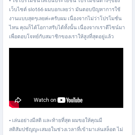
• ใช้โปรโมชั่นให้เป็นประโยชน์ โปรโมชั่นต่างๆของ
เว็บไซต์ slot66 ผมบอกเลยว่า มันตอบปัญหาการใช้
งานแบบสุดๆเลยค่ะครับผม เนื่องจากไม่ว่าโปรโมชั่น
ไหน คุณก็ได้โอกาสรับได้ทั้งนั้น เนื่องจากเราดีไซน์มา
เพื่อตอบโจทย์กับสมาชิกของเราให้สูงที่สุดอยู่แล้ว
• เล่นอย่างมีสติ และท้ายที่สุด ผมขอให้คุณมี
สติสัมปชัญญะเสมอในช่วงเวลาที่เข้ามาเล่นสล็อต ไม่