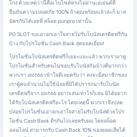
โกง ด้วยเหตุว่านี่คือเว็บไซต์ตรงไม่ผ่านเอเย่นต์ที่
ยืนยันความปลอดภัย 100% ถ้าคุณพร้อมแล้วล่ะก็ มาส
มัครกันได้เลยที่ สล็อต punpro เท่านั้น
PG SLOT ขอเอาอกเอาใจสายไม่รับโบนัสเครดิตฟรีกัน
บ้าง กับโปรโมชั่น Cash Back สุดยอดเยี่ยม!
โปรโมชั่นโบนัสเครดิตฟรีก็เยอะแยะแล้ว พวกเรามาดู
โปรโมชั่นสำหรับคนไม่ชอบรับโบนัสกันบ้างดีมากกว่า
พวกเรา slot66 เข้าใจดีเลยครับว่า คงจะมีสมาชิกของ
เราผู้คนจำนวนไม่ใช้น้อยที่มิได้ปรารถนารับโบนัส
เครดิตฟรีจาก slot66 อยากเล่นเท่าไรก็เล่น มิได้อยาก
ได้รับโบนัสเครดิตฟรีอะไร โดยเหตุนี้ พวกเราจึงปลด
ปล่อยโปรโมชั่นเอาอกเอาใจสายไม่รับโบนัสด้วยโปร
โมชั่น Cash Back ดีๆกันไปเลยครับผม โดยสล็อต
ออนไลน์ สามารถรับ Cash Back 10% ของยอดเสียได้