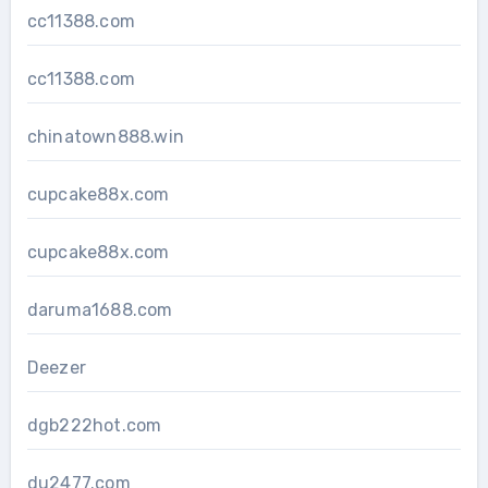
cc11388.com
cc11388.com
chinatown888.win
cupcake88x.com
cupcake88x.com
daruma1688.com
Deezer
dgb222hot.com
du2477.com