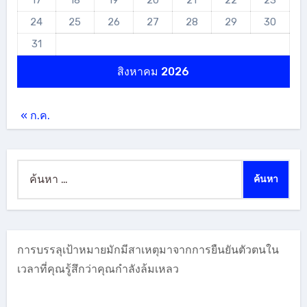
24
25
26
27
28
29
30
31
สิงหาคม 2026
« ก.ค.
ค้นหา
สำหรับ:
การบรรลุเป้าหมายมักมีสาเหตุมาจากการยืนยันตัวตนใน
เวลาที่คุณรู้สึกว่าคุณกำลังล้มเหลว