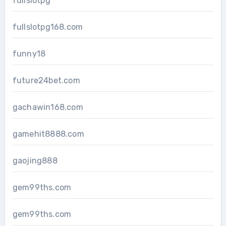
fullslotpg
fullslotpg168.com
funny18
future24bet.com
gachawin168.com
gamehit8888.com
gaojing888
gem99ths.com
gem99ths.com