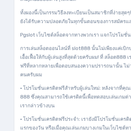
ทั้งผองนี้เป็นกรรมวิธีลงทะเบียนเป็นสมาชิกที่ง่ายสุด
ยังได้รับความปลอดภัยในทุกขั้นตอนของการสมัครแล
Pgslot เว็บไซต์สล็อตจากทางพวกเรา แจกโปรโมชั่นเครดิ
การเล่นสล็อตออนไลน์ที่ slot888 นั้นไม่เพียงแค่เบิก
เอื้อเฟื้อให้กับผู้เล่นสูงที่สุดด้วยครับผม! ที่ สล็อต
ฟรีที่หลากหลายเพื่อตอบสนองความปรารถนานั้น ไม่ว่าค
คนครับผม
• โปรโมชั่นเครดิตฟรีสำหรับผู้เล่นใหม่: หลังจากที่คุ
888 ซึ่งคุณสามารถใช้เครดิตนี้เพื่อทดสอบเล่นเกมต่
เรากล่าวข้างบน
• โปรโมชั่นเครดิตฟรีประจำ: เรายังมีโปรโมชั่นเครดิต
แรกของวัน หรือเมื่อคุณเล่นเกมบางเกมในเว็บไซต์ท