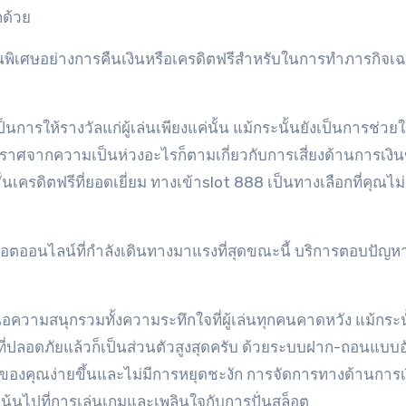
กด้วย
มชั่นพิเศษอย่างการคืนเงินหรือเครดิตฟรีสำหรับในการทำภารกิจเฉ
ารให้รางวัลแก่ผู้เล่นเพียงแค่นั้น แม้กระนั้นยังเป็นการช่วย
ยปราศจากความเป็นห่วงอะไรก็ตามเกี่ยวกับการเสี่ยงด้านการเงิ
นเครดิตฟรีที่ยอดเยี่ยม ทางเข้าslot 888 เป็นทางเลือกที่คุณไ
อตออนไลน์ที่กำลังเดินทางมาแรงที่สุดขณะนี้ บริการตอบปัญห
อความสนุกรวมทั้งความระทึกใจที่ผู้เล่นทุกคนคาดหวัง แม้กระนั
ปลอดภัยแล้วก็เป็นส่วนตัวสูงสุดครับ ด้วยระบบฝาก-ถอนแบบอั
อตของคุณง่ายขึ้นและไม่มีการหยุดชะงัก การจัดการทางด้านการเ
เน้นไปที่การเล่นเกมและเพลินใจกับการปั่นสล็อต