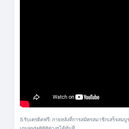
5.รับเครดิตฟรี: ภายหลังที่การสมัครสมาชิกเสร็จสมบ
เกมjinda888ต่างๆได้ทันที