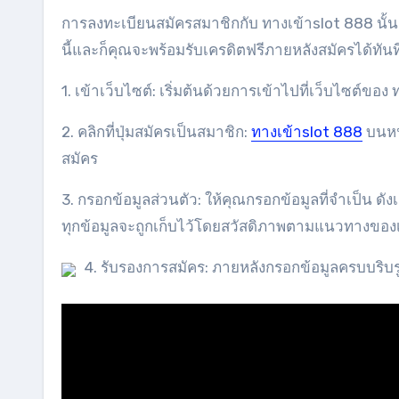
การลงทะเบียนสมัครสมาชิกกับ ทางเข้าslot 888 นั้
นี้และก็คุณจะพร้อมรับเครดิตฟรีภายหลังสมัครได้ทันท
1. เข้าเว็บไซต์: เริ่มต้นด้วยการเข้าไปที่เว็บไซต์ข
2. คลิกที่ปุ่มสมัครเป็นสมาชิก:
ทางเข้าslot 888
บนหน้
สมัคร
3. กรอกข้อมูลส่วนตัว: ให้คุณกรอกข้อมูลที่จำเป็น ดังเ
ทุกข้อมูลจะถูกเก็บไว้โดยสวัสดิภาพตามแนวทางของเ
4. รับรองการสมัคร: ภายหลังกรอกข้อมูลครบบริบร