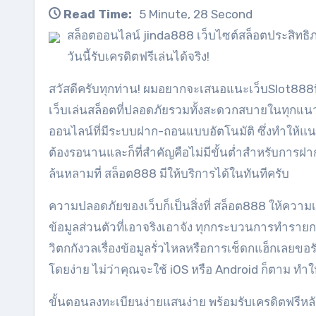
Read Time:
5 Minute, 28 Second
สล็อตออนไลน์ jinda888 เว็บไซต์สล็อตประสิทธิภาพระดับโลก บริการครบถ้วน เกมสล็อตจากมากมายค่าย สมัครสมาชิก
วันนี้รับเครดิตฟรีเล่นได้จริง!
สวัสดีครับทุกท่าน! ผมอยากจะเสนอแนะเว็บSlot888ที่
เว็บเล่นสล็อตที่ปลอดภัยรวมทั้งสะดวกสบายในทุกแน
ออนไลน์ที่มีระบบฝาก-ถอนแบบอัตโนมัติ ซึ่งทำให้
ต้องรอนานและก็ที่สำคัญคือไม่มีขั้นต่ำสำหรับการฝ
ล้นหลามที่ สล็อต888 มีให้บริการได้ในทันทีครับ
ความปลอดภัยของเว็บก็เป็นสิ่งที่ สล็อต888 ให้ความเ
ข้อมูลส่วนตัวที่เอาจริงเอาจัง ทุกกระบวนการทำราย
วิตกกังวลเรื่องข้อมูลรั่วไหลหรือการเช็ดกแฮ็กเลยขอร
โดยง่าย ไม่ว่าคุณจะใช้ iOS หรือ Android ก็ตาม ทำให
ขั้นตอนลงทะเบียนง่ายแสนง่าย พร้อมรับเครดิตฟรีหล