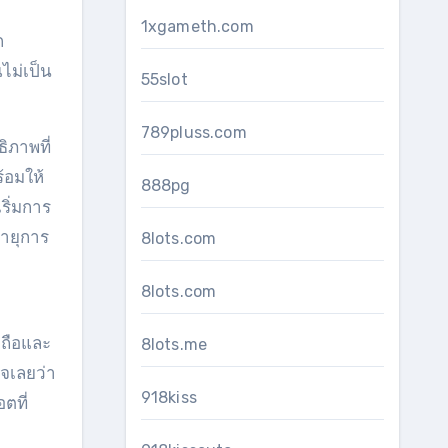
1xgameth.com
ก
ไม่เป็น
55slot
789pluss.com
ิภาพที่
้อมให้
888pg
ริ่มการ
อายุการ
8lots.com
8lots.com
อถือและ
8lots.me
ใจเลยว่า
918kiss
ตที่