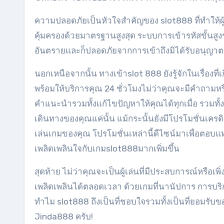
ความปลอดภัยเป็นหัวใจสำคัญของ slot888 ที่ทำให้ผู้เ
คุ้มครองด้วยมาตรฐานสูงสุด ระบบการเข้ารหัสขั้นสูง
อันตรายและก็ปลอดภัยจากการเข้าถึงมิได้รับอนุญาต
นอกเหนือจากนั้น ทางเข้าslot 888 ยังรู้จักในเรื่องท
พร้อมให้บริการคุณ 24 ชั่วโมงไม่ว่าคุณจะมีคำถาม
คำแนะนำรวมทั้งแก้ไขปัญหาให้คุณได้ทุกเมื่อ รวมทั้งเม
เดินทางของคุณแค่นั้น แม้กระนั้นยังมีโปรโมชั่นเคร
เล่นเกมของคุณ โปรโมชั่นเหล่านี้ดีไซน์มาเพื่อตอบแทนท
เพลิดเพลินใจกับเกมslot888มากเพิ่มขึ้น
สุดท้าย ไม่ว่าคุณจะเป็นผู้เล่นที่มีประสบการณ์หรือเพ
เพลิดเพลินได้ตลอดเวลา ด้วยเกมที่นานัปการ การบริกา
ทำไม slot888 ถึงเป็นที่ชอบใจรวมทั้งเป็นที่ยอมรับข
Jinda888 ครับ!