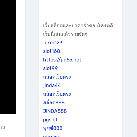
เว็บสล็อตและบาคาร่าของโครตดี
เว็บนี้เล่นแล้วรวยจัดๆ
joker123
slot168
https://jin55.net
slot99
สล็อตเว็บตรง
jinda44
สล็อตเว็บตรง
สล็อต888
JINDA888
pgslot
ล่น
พุซซี่888
บาคาร่า