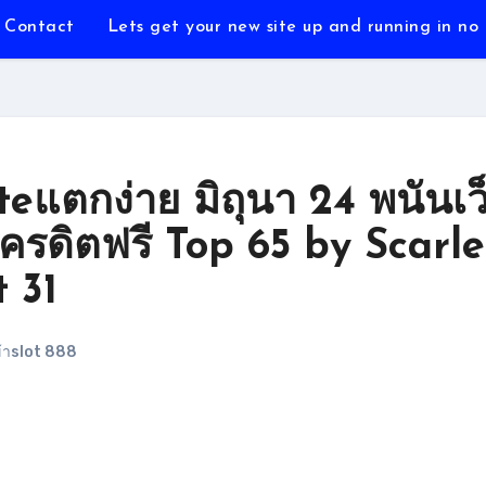
Contact
Lets get your new site up and running in no 
teแตกง่าย มิถุนา 24 พนันเว
เครดิตฟรี Top 65 by Scarle
 31
้าslot 888