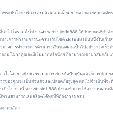
น่าไว้ใจรวมทั้งใช้งานง่ายอย่าง jinda888 ให้กับทุกคนที่กำล
วทางการทำรายการนะครับ เว็บไซต์ slot888 เป็นหนึ่งในเว็บส
แนวทางการทำรายการด้านการเงินของคุณเป็นไปอย่างรวดเร็วทั
ากถอน ไม่ว่าคุณจะมีเงินมากหรือน้อย ก็สามารถเข้ามาสนุกกับเ
อาใจใส่อย่างยิ่ง ด้วยระบบการเข้ารหัสปัจจุบันแล้วก็การปกป้อง
การของคุณจะเป็นส่วนตัวและปลอดภัยสูงสุด คุณไม่จำเป็นที่จะ
ับ ยิ่งไปกว่านี้ ทางเข้าslot 888 ยังรองรับการใช้แรงงานผ่านมื
้ท่านสามารถเล่นสล็อตได้ทุกที่ที่ต้องการขอรับ
ังจากสมัคร