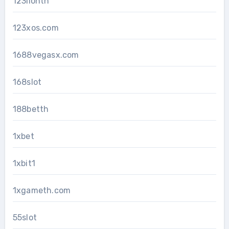
123lionth
123xos.com
1688vegasx.com
168slot
188betth
1xbet
1xbit1
1xgameth.com
55slot