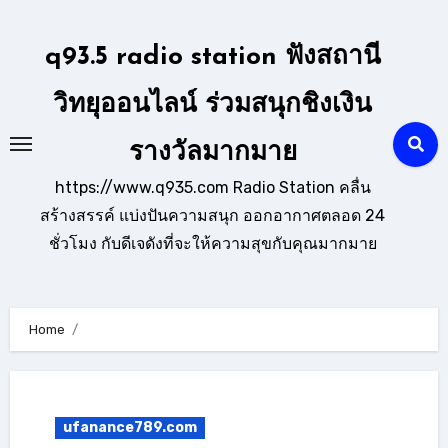
Skip
to
q93.5 radio station ฟังสถานี
content
วิทยุออนไลน์ ร่วมสนุกชิงเงิน
รางวัลมากมาย
https://www.q935.com Radio Station คลื่น
สร้างสรรค์ แบ่งปันความสนุก ออกอากาศตลอด 24
ชั่วโมง กับดีเจดังที่จะให้ความสุขกับคุณมากมาย
Home
ufanance789.com