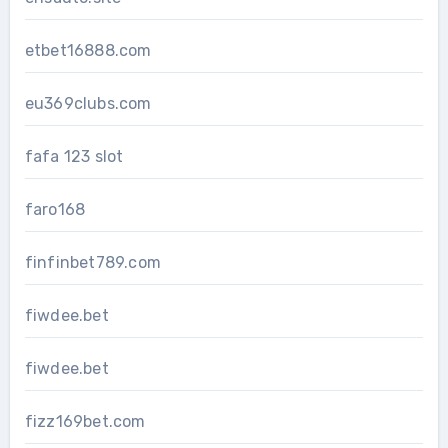
etbet16888.com
eu369clubs.com
fafa 123 slot
faro168
finfinbet789.com
fiwdee.bet
fiwdee.bet
fizz169bet.com