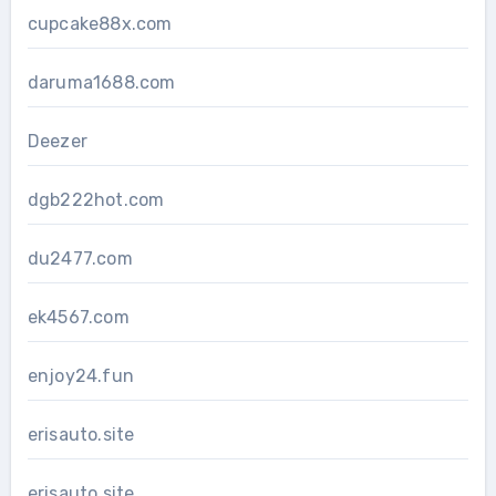
cupcake88x.com
daruma1688.com
Deezer
dgb222hot.com
du2477.com
ek4567.com
enjoy24.fun
erisauto.site
erisauto.site