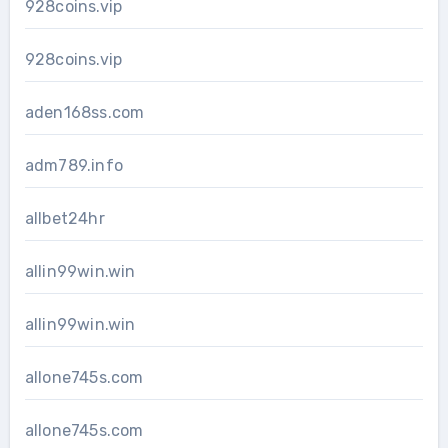
928coins.vip
928coins.vip
aden168ss.com
adm789.info
allbet24hr
allin99win.win
allin99win.win
allone745s.com
allone745s.com