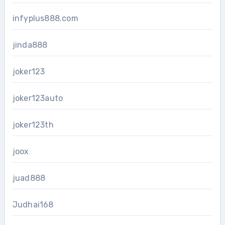
infyplus888.com
jinda888
joker123
joker123auto
joker123th
joox
juad888
Judhai168