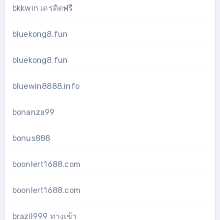
bkkwin เครดิตฟรี
bluekong8.fun
bluekong8.fun
bluewin8888.info
bonanza99
bonus888
boonlert1688.com
boonlert1688.com
brazil999 ทางเข้า