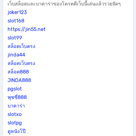
เว็บสล็อตและบาคาร่าของโครตดีเว็บนี้เล่นแล้วรวยจัดๆ
joker123
slot168
https://jin55.net
slot99
สล็อตเว็บตรง
jinda44
สล็อตเว็บตรง
สล็อต888
JINDA888
pgslot
พุซซี่888
บาคาร่า
slotxo
slotpg
ดูหนังโป๊