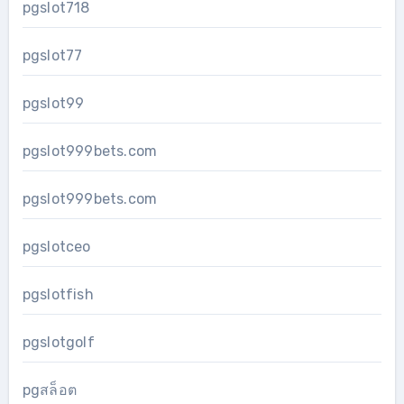
pgslot718
pgslot77
pgslot99
pgslot999bets.com
pgslot999bets.com
pgslotceo
pgslotfish
pgslotgolf
pgสล็อต