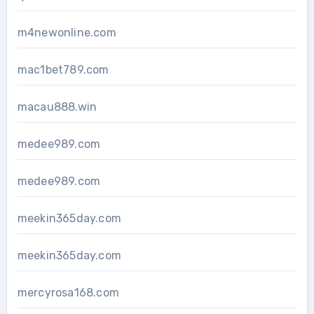
m4newonline.com
mac1bet789.com
macau888.win
medee989.com
medee989.com
meekin365day.com
meekin365day.com
mercyrosa168.com