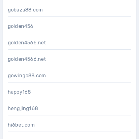
gobaza88.com
golden456
golden4566.net
golden4566.net
gowingo88.com
happy168
hengjing168
hi6bet.com