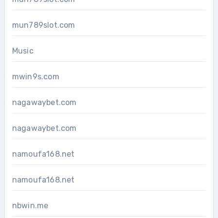
mun789slot.com
Music
mwin9s.com
nagawaybet.com
nagawaybet.com
namoufa168.net
namoufa168.net
nbwin.me