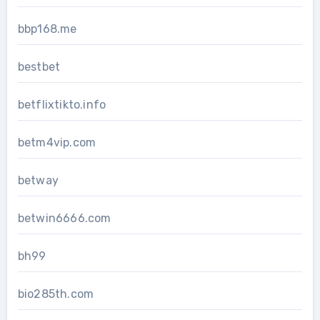
bbp168.me
bestbet
betflixtikto.info
betm4vip.com
betway
betwin6666.com
bh99
bio285th.com