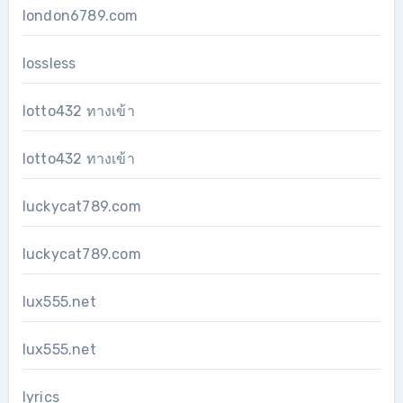
london6789.com
lossless
lotto432 ทางเข้า
lotto432 ทางเข้า
luckycat789.com
luckycat789.com
lux555.net
lux555.net
lyrics