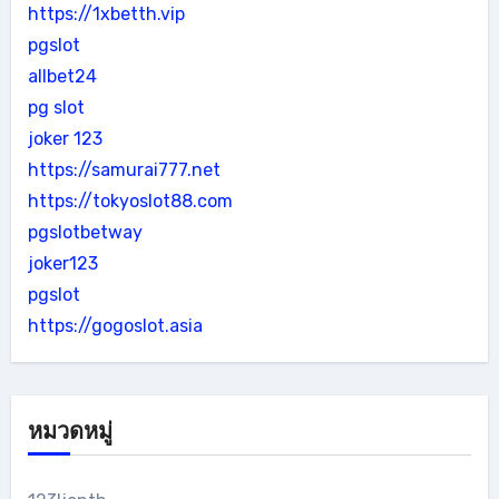
https://1xbetth.vip
pgslot
allbet24
pg slot
joker 123
https://samurai777.net
https://tokyoslot88.com
pgslotbetway
joker123
pgslot
https://gogoslot.asia
หมวดหมู่