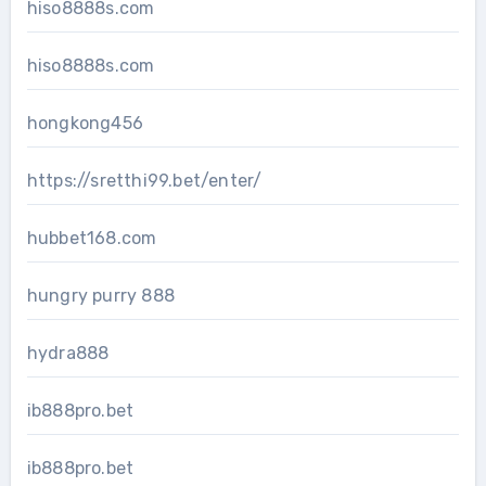
hiso8888s.com
hiso8888s.com
hongkong456
https://sretthi99.bet/enter/
hubbet168.com
hungry purry 888
hydra888
ib888pro.bet
ib888pro.bet