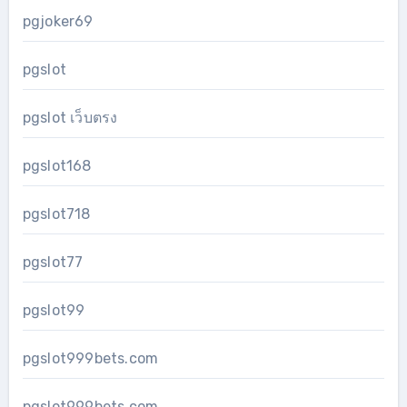
pgjoker69
pgslot
pgslot เว็บตรง
pgslot168
pgslot718
pgslot77
pgslot99
pgslot999bets.com
pgslot999bets.com