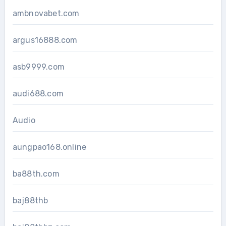
ambnovabet.com
argus16888.com
asb9999.com
audi688.com
Audio
aungpao168.online
ba88th.com
baj88thb