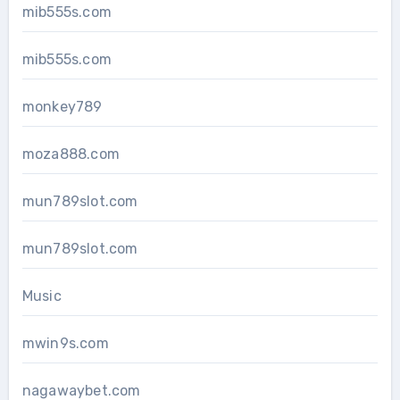
mib555s.com
mib555s.com
monkey789
moza888.com
mun789slot.com
mun789slot.com
Music
mwin9s.com
nagawaybet.com