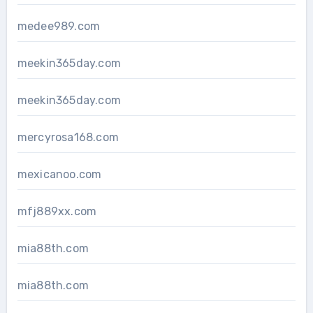
medee989.com
meekin365day.com
meekin365day.com
mercyrosa168.com
mexicanoo.com
mfj889xx.com
mia88th.com
mia88th.com