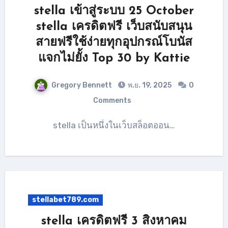
stella เข้าสู่ระบบ 25 October
stella เครดิตฟรี เว็บสนับสนุน
สายฟรีใช้ง่ายทุกอุปกรณ์โบนัส
แจกไม่ยั้ง Top 30 by Kattie
Gregory Bennett
พ.ย. 19, 2025
0
Comments
stella เป็นหนึ่งในเว็บสล็อตออน…
stellabet789.com
stella เครดิตฟรี 3 สิงหาคม