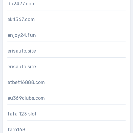
du2477.com
ek4567.com
enjoy24.fun
erisauto.site
erisauto.site
etbet16888.com
eu369clubs.com
fafa 123 slot
faro168