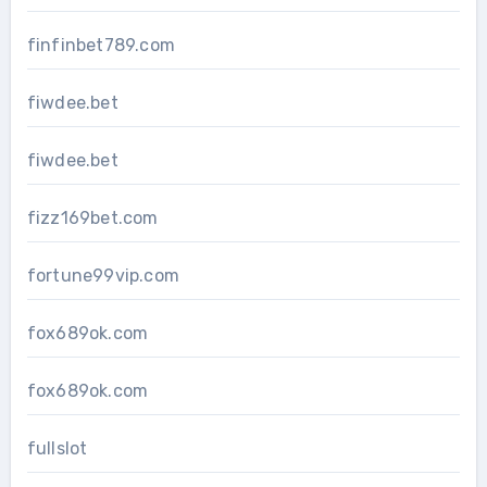
finfinbet789.com
fiwdee.bet
fiwdee.bet
fizz169bet.com
fortune99vip.com
fox689ok.com
fox689ok.com
fullslot