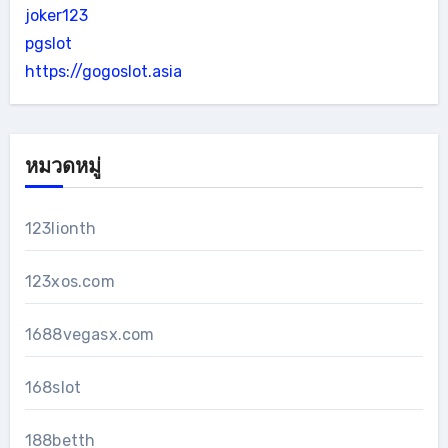
joker123
pgslot
https://gogoslot.asia
หมวดหมู่
123lionth
123xos.com
1688vegasx.com
168slot
188betth