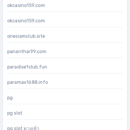
okcasino159.com
okcasino159.com
onesiamclub.site
pananthai99.com
paradise1club.fun
paramax1688.info
pg
pg slot
pg slot ทางเข้า