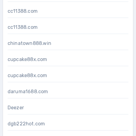
cc11388.com
cc11388.com
chinatown888.win
cupcake88x.com
cupcake88x.com
daruma1688.com
Deezer
dgb222hot.com