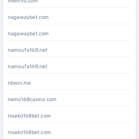
mwin9s.com
nagawaybet.com
nagawaybet.com
namoufa168.net
namoufa168.net
nbwin.me
nemo168casino.com
niseko168bet.com
niseko168bet.com