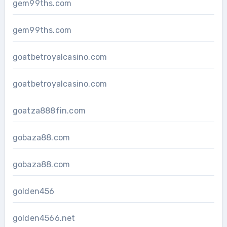
gem99ths.com
gem99ths.com
goatbetroyalcasino.com
goatbetroyalcasino.com
goatza888fin.com
gobaza88.com
gobaza88.com
golden456
golden4566.net