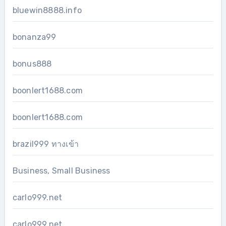
bluewin8888.info
bonanza99
bonus888
boonlert1688.com
boonlert1688.com
brazil999 ทางเข้า
Business, Small Business
carlo999.net
carlo999.net