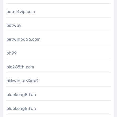
betm4vip.com
betway
betwin6666.com
bh99
bio285th.com
bkkwin เครดิตฟรี
bluekong8.fun
bluekong8.fun