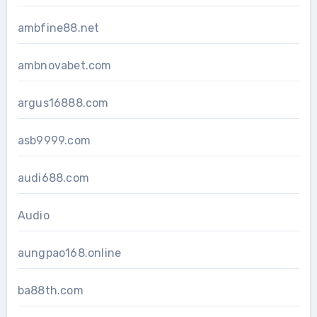
ambfine88.net
ambnovabet.com
argus16888.com
asb9999.com
audi688.com
Audio
aungpao168.online
ba88th.com