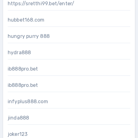
https://sretthi99.bet/enter/
hubbet168.com
hungry purry 888
hydra888
ib888pro.bet
ib888pro.bet
infyplus888.com
jinda888
joker123