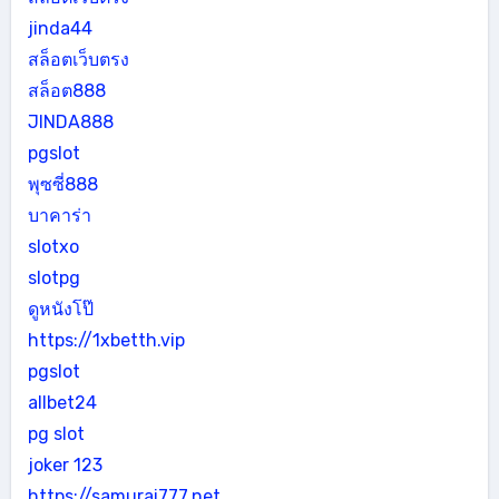
jinda44
สล็อตเว็บตรง
สล็อต888
JINDA888
pgslot
พุซซี่888
บาคาร่า
slotxo
slotpg
ดูหนังโป๊
https://1xbetth.vip
pgslot
allbet24
pg slot
joker 123
https://samurai777.net