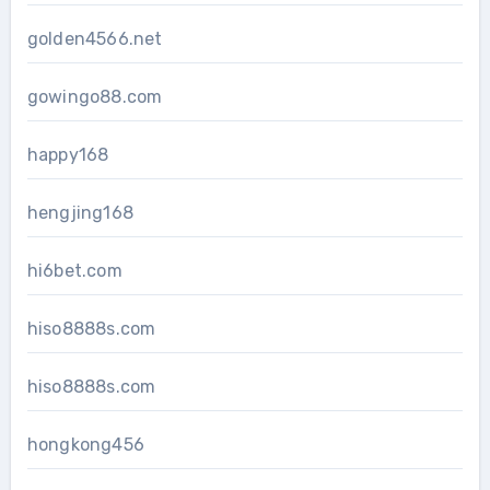
golden4566.net
gowingo88.com
happy168
hengjing168
hi6bet.com
hiso8888s.com
hiso8888s.com
hongkong456