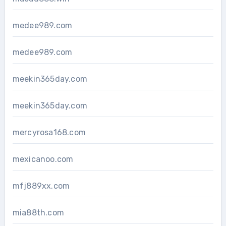
medee989.com
medee989.com
meekin365day.com
meekin365day.com
mercyrosa168.com
mexicanoo.com
mfj889xx.com
mia88th.com