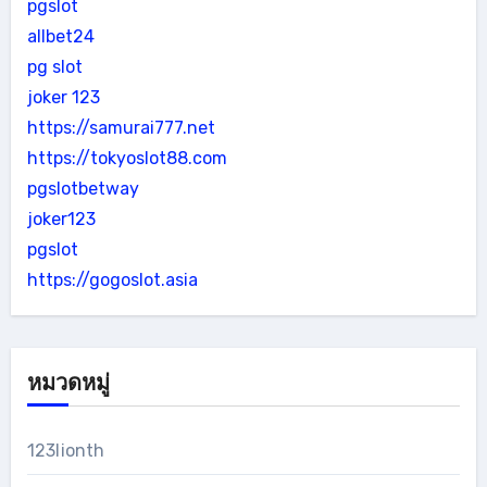
pgslot
allbet24
pg slot
joker 123
https://samurai777.net
https://tokyoslot88.com
pgslotbetway
joker123
pgslot
https://gogoslot.asia
หมวดหมู่
123lionth