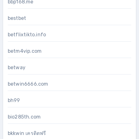
bbp168.me
bestbet
betflixtikto.info
betm4vip.com
betway
betwin6666.com
bh99
bio285th.com
bkkwin เครดิตฟรี