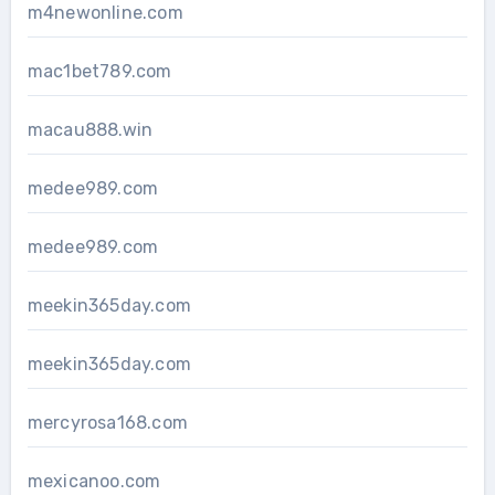
m4newonline.com
mac1bet789.com
macau888.win
medee989.com
medee989.com
meekin365day.com
meekin365day.com
mercyrosa168.com
mexicanoo.com