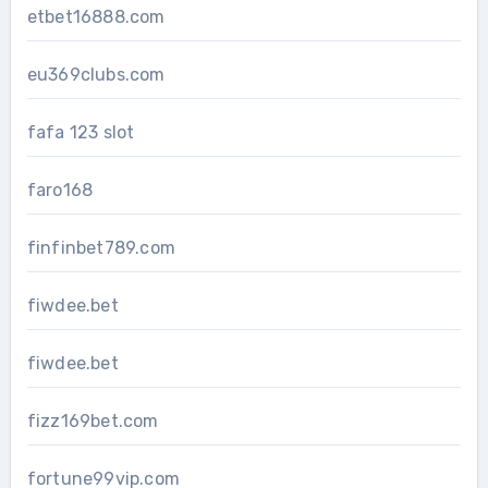
etbet16888.com
eu369clubs.com
fafa 123 slot
faro168
finfinbet789.com
fiwdee.bet
fiwdee.bet
fizz169bet.com
fortune99vip.com