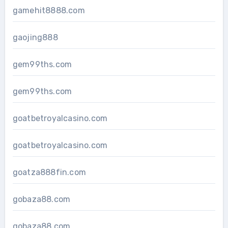
gamehit8888.com
gaojing888
gem99ths.com
gem99ths.com
goatbetroyalcasino.com
goatbetroyalcasino.com
goatza888fin.com
gobaza88.com
gobaza88.com