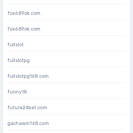
fox689ok.com
fox689ok.com
fullslot
fullslotpg
fullslotpg168.com
funny18
future24bet.com
gachawin168.com