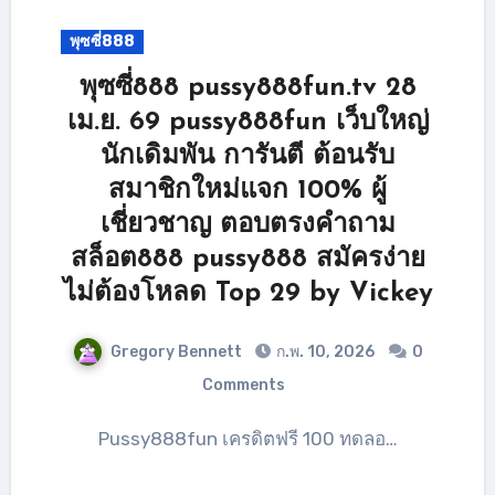
พุซซี่888
พุซซี่888 pussy888fun.tv 28
เม.ย. 69 pussy888fun เว็บใหญ่
นักเดิมพัน การันตี ต้อนรับ
สมาชิกใหม่แจก 100% ผู้
เชี่ยวชาญ ตอบตรงคำถาม
สล็อต888 pussy888 สมัครง่าย
ไม่ต้องโหลด Top 29 by Vickey
Gregory Bennett
ก.พ. 10, 2026
0
Comments
Pussy888fun เครดิตฟรี 100 ทดลอ…