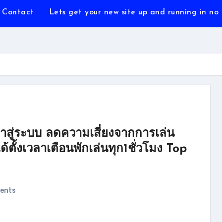
Contact
Lets get your new site up and running in no 
าสู่ระบบ ลดความเสี่ยงจากการเล่น
ได้ตั้งเวลาเตือนพักเล่นทุก1ชั่วโมง Top
ents