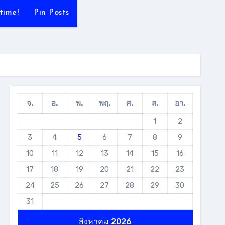
time!
Pin Posts
จ.
อ.
พ.
พฤ.
ศ.
ส.
อา.
1
2
3
4
5
6
7
8
9
10
11
12
13
14
15
16
17
18
19
20
21
22
23
24
25
26
27
28
29
30
31
สิงหาคม 2026