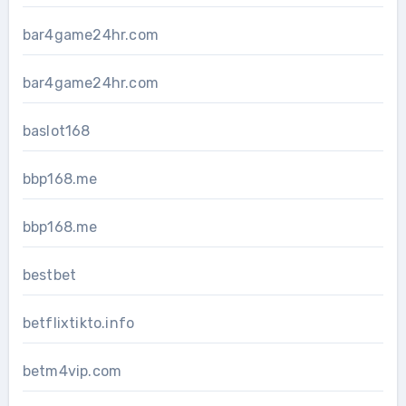
bar4game24hr.com
bar4game24hr.com
baslot168
bbp168.me
bbp168.me
bestbet
betflixtikto.info
betm4vip.com