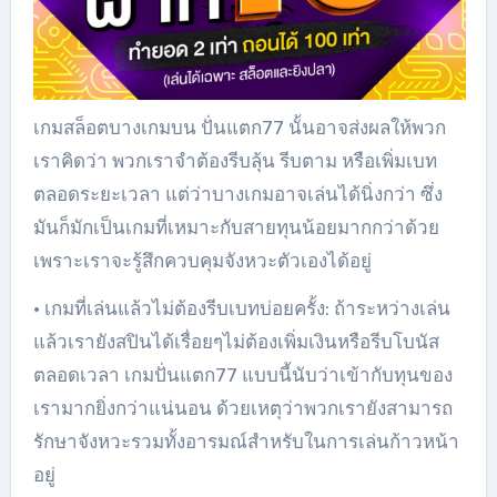
เกมสล็อตบางเกมบน ปั่นแตก77 นั้นอาจส่งผลให้พวก
เราคิดว่า พวกเราจำต้องรีบลุ้น รีบตาม หรือเพิ่มเบท
ตลอดระยะเวลา แต่ว่าบางเกมอาจเล่นได้นิ่งกว่า ซึ่ง
มันก็มักเป็นเกมที่เหมาะกับสายทุนน้อยมากกว่าด้วย
เพราะเราจะรู้สึกควบคุมจังหวะตัวเองได้อยู่
• เกมที่เล่นแล้วไม่ต้องรีบเบทบ่อยครั้ง: ถ้าระหว่างเล่น
แล้วเรายังสปินได้เรื่อยๆไม่ต้องเพิ่มเงินหรือรีบโบนัส
ตลอดเวลา เกมปั่นแตก77 แบบนี้นับว่าเข้ากับทุนของ
เรามากยิ่งกว่าแน่นอน ด้วยเหตุว่าพวกเรายังสามารถ
รักษาจังหวะรวมทั้งอารมณ์สำหรับในการเล่นก้าวหน้า
อยู่