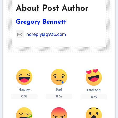
About Post Author
Gregory Bennett
noreply@q935.com
Happy
Sad
Excited
0
%
0
%
0
%