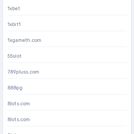
1xbet
1xbit1
1xgameth.com
55slot
789pluss.com
888pg
8lots.com
8lots.com