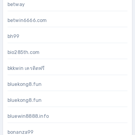
betway
betwin6666.com
bh99
bio285th.com
bkkwin เครดิตฟรี
bluekong8.fun
bluekong8.fun
bluewin8888.info
bonanza99