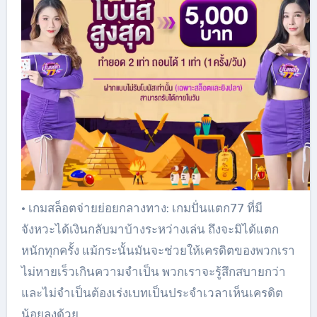
• เกมสล็อตจ่ายย่อยกลางทาง: เกมปั่นแตก77 ที่มี
จังหวะได้เงินกลับมาบ้างระหว่างเล่น ถึงจะมิได้แตก
หนักทุกครั้ง แม้กระนั้นมันจะช่วยให้เครดิตของพวกเรา
ไม่หายเร็วเกินความจำเป็น พวกเราจะรู้สึกสบายกว่า
และไม่จำเป็นต้องเร่งเบทเป็นประจำเวลาเห็นเครดิต
น้อยลงด้วย