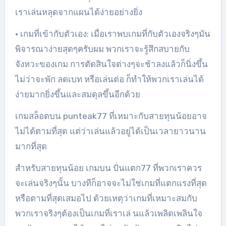
เราเล่นหลุดจากแผนได้ง่ายอย่างยิ่ง
• เกมที่เข้ากับตัวเอง: เมื่อเราพบเกมที่กับตัวเองจริงๆมัน
พิจารณาง่ายสุดๆครับผม พวกเราจะรู้สึกสบายกับ
จังหวะของเกม การตัดสินใจต่างๆจะช้าลงแล้วก็นิ่งขึ้น
ไม่ว่าจะพัก ลดเบท หรือเล่นต่อ ก็ทำให้พวกเราเล่นได้
ง่ายมากยิ่งขึ้นและสมดุลขึ้นอีกด้วย
เกมสล็อตบน punteak77 ที่เหมาะกับสายทุนน้อยอาจ
ไม่ได้ตามที่สุด แต่ว่าเล่นแล้วอยู่ได้เป็นเวลายาวนาน
มากที่สุด
สำหรับสายทุนน้อย เกมบน ปั่นแตก77 ที่พวกเราควร
จะเล่นจริงๆนั้น บางทีก็อาจจะไม่ใช่เกมที่แตกแรงที่สุด
หรือตามที่สุดเสมอไป ด้วยเหตุว่าเกมที่เหมาะสมกับ
พวกเราจริงๆต้องเป็นเกมที่เราเล่ นแล้วเพลิดเพลินใจ