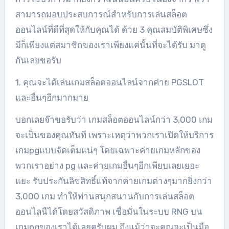
สามารถมอบประสบการณ์สำหรับการเล่นสล็อต
ออนไลน์ที่ดีที่สุดให้กับคุณได้ ด้วย 3 คุณสมบัติพิเศษซึ่ง
มีก็เพียงแต่สมาชิกของเราเพียงแค่นั้นที่จะได้รับ มาดู
กันเลยขอรับ
1. คุณจะได้เล่นเกมสล็อตออนไลน์จากค่าย PGSLOT
และอื่นๆอีกมากมาย
บอกเลยจ๊าขอรับว่า เกมสล็อตออนไลน์กว่า 3,000 เกม
จะเป็นของคุณทันที เพราะเหตุว่าพวกเราเปิดให้บริการ
เกมpgแบบจัดเต็มแน่ๆ โดยเฉพาะค่ายเกมหลักของ
พวกเราอย่าง pg และค่ายเกมอื่นๆอีกเพียบเลยเยอะ
แยะ รับประกันลิขสิทธิ์แท้จากค่ายเกมต่างๆมากยิ่งกว่า
3,000 เกม ทำให้ท่านสนุกสนานกับการเล่นสล็อต
ออนไลนืได้โดยสวัสดิภาพ เชื่อมั่นในระบบ RNG บน
เกมpgของเราได้เลยครับผม ถึงแม้ว่าจะคุณจะเป็นมือ