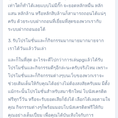
เท่าใดก็ทำได้เลยแบบไม่มีกั๊ก จะยอดหลักหมื่น หลัก
แสน หลักล้าน หรือหลักสิบล้านก็สามารถถอนได้แน่ๆ
ครับ ด้วยระบบฝากถอนที่เยี่ยมที่สุดของพวกเรากับ
ระบบฝากถอนออโต้
3. รับโปรโมชั่นและก็กิจกรรมมากมายมากมายจาก
เราได้วันแล้ววันเล่า
และก็ในที่สุด อะไรจะดีไปกว่าการเล่นpgแล้วได้รับ
โปรโมชั่นและกิจกรรมดีๆอีกล่ะนะครับจริงไหม เพราะ
โปรโมชั่นและก็กิจกรรมต่างๆบนเว็บของพวกเราจะ
ช่วยเติมเต็มให้กับคุณได้อย่างไม่ต้องสงสัยครับผม มีตั้ง
แม้กระนั้นโปรโมชั่นสำหรับสมาชิกใหม่ โบนัสเครดิต
ฟรีทุกวี่วัน หรือจะรับยอดเสียก็ยังได้ เลือกได้เลยตามใจ
คุณ กิจกรรมต่างๆก็พร้อมมอบโบนัสเครดิตฟรีให้กับ
คุณอย่างเต็มเปี่ยม เพื่อคุณได้บันเทิงใจกับการ