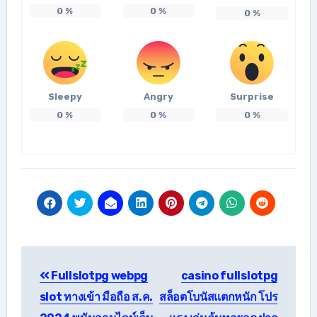
0
%
0
%
0
%
Sleepy
Angry
Surprise
0
%
0
%
0
%
แนะแนว
Fullslotpg webpg
casino fullslotpg
เรื่อง
slot ทางเข้า มือถือ ส.ค.
สล็อตโบนัสแตกหนัก โปร