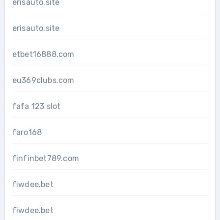
erisauto.site
erisauto.site
etbet16888.com
eu369clubs.com
fafa 123 slot
faro168
finfinbet789.com
fiwdee.bet
fiwdee.bet