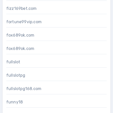
fizz169bet.com
fortune99vip.com
fox689ok.com
fox689ok.com
fullslot
fullslotpg
fullslotpg168.com
funny18