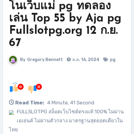
โนเว็บแม่ pg ทดลอง
เล่น Top 55 by Aja pg
Fullslotpg.org 12 ก.ย.
67
By
Gregory Bennett
ต.ค. 16, 2024
pg
0
0
Read Time:
4 Minute, 41 Second
FULLSLOTPG สล็อตเว็บไซต์ตรงแท้ 100% ไม่ผ่าน
เอเย่นต์ ไม่ผ่านตัวกลาง มาตรฐานสุดยอดเดียวใน
ไทย