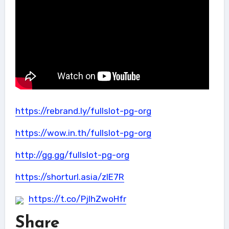
https://rebrand.ly/fullslot-pg-org
https://wow.in.th/fullslot-pg-org
http://gg.gg/fullslot-pg-org
https://shorturl.asia/zlE7R
https://t.co/PjIhZwoHfr
Share