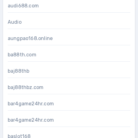
audi688.com
Audio
aungpao168.online
ba88th.com
baj88thb
baj88thbz.com
bar4game24hr.com
bar4game24hr.com
baslot168