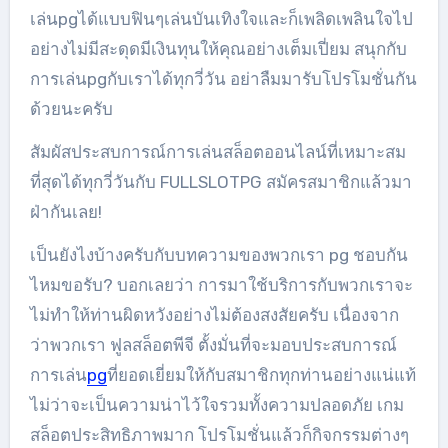
เล่นpgได้แบบฟินๆเล่นบันเทิงใจและก็เพลิดเพลินใจไป
อย่างไม่มีสะดุดมีเงินทุนให้คุณอย่างเต็มเปี่ยม สนุกกับ
การเล่นpgกับเราได้ทุกวี่วัน อย่าลืมมารับโปรโมชั่นกัน
ด้วยนะครับ
สัมผัสประสบการณ์การเล่นสล็อตออนไลน์ที่เหมาะสม
ที่สุดได้ทุกวี่วันกับ FULLSLOTPG สมัครสมาชิกแล้วมา
ฝ่ากันเลย!
เป็นยังไงบ้างครับกับบทความของพวกเรา pg ชอบกัน
ไหมขอรับ? บอกเลยว่า การมาใช้บริการกับพวกเราจะ
ไม่ทำให้ท่านผิดหวังอย่างไม่ต้องสงสัยครับ เนื่องจาก
ว่าพวกเรา ฟูลสล็อตพีจี ตั้งมั่นที่จะมอบประสบการณ์
การเล่น
pg
ที่ยอดเยี่ยมให้กับสมาชิกทุกท่านอย่างแน่แท้
ไม่ว่าจะเป็นความน่าไว้ใจรวมทั้งความปลอดภัย เกม
สล็อตประสิทธิภาพมาก โปรโมชั่นแล้วก็กิจกรรมต่างๆ