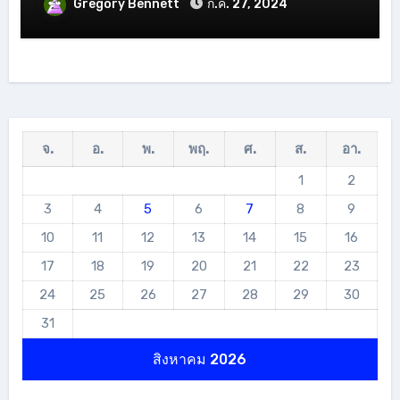
Gregory Bennett
ก.ค. 27, 2024
จ.
อ.
พ.
พฤ.
ศ.
ส.
อา.
1
2
3
4
5
6
7
8
9
10
11
12
13
14
15
16
17
18
19
20
21
22
23
24
25
26
27
28
29
30
31
สิงหาคม 2026