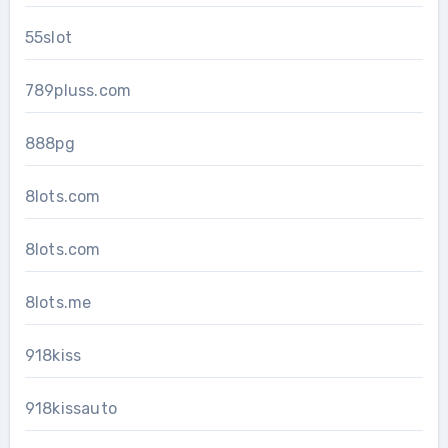
55slot
789pluss.com
888pg
8lots.com
8lots.com
8lots.me
918kiss
918kissauto