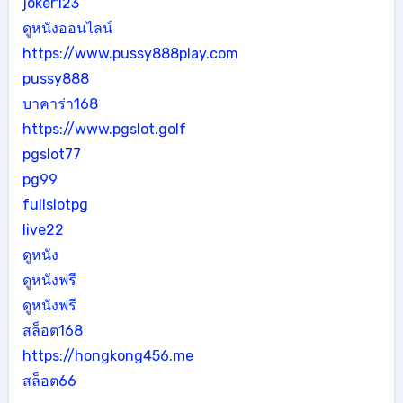
joker123
ดูหนังออนไลน์
https://www.pussy888play.com
pussy888
บาคาร่า168
https://www.pgslot.golf
pgslot77
pg99
fullslotpg
live22
ดูหนัง
ดูหนังฟรี
ดูหนังฟรี
สล็อต168
https://hongkong456.me
สล็อต66