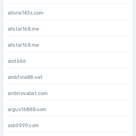
allone745s.com
allstar168.me
allstar168.me
alot666
ambfine88.net
ambnovabet.com
argus16888.com
asb9999.com