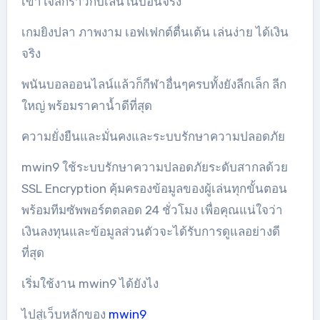
เข้าใจสึกราวกับเล่นในบ่อนจริง
เกมยิงปลา ภาพงาม เอฟเฟกต์ตื่นเต้น เล่นง่าย ได้เงิน
จริง
พนันบอลออนไลน์แล้วก็กีฬาอื่นๆครบทั้งยังลีกเล็ก ลีก
ใหญ่ พร้อมราคาน้ำดีที่สุด
ความยั่งยืนและมั่นคงและระบบรักษาความปลอดภัย
mwin9 ใช้ระบบรักษาความปลอดภัยระดับสากลด้วย
SSL Encryption คุ้มครองข้อมูลของผู้เล่นทุกขั้นตอน
พร้อมทีมซัพพอร์ตตลอด 24 ชั่วโมง เพื่อคุณแน่ใจว่า
เงินลงทุนและข้อมูลส่วนตัวจะได้รับการดูแลอย่างดี
ที่สุด
เริ่มใช้งาน mwin9 ได้ยังไง
ไปสู่เว็บหลักของ
mwin9