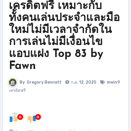
เครดิตฟรี เหมาะกับ
ทั้งคนเล่นประจำและมือ
ใหม่ไม่มีเวลาจำกัดใน
การเล่นไม่มีเงื่อนไข
แอบแฝง Top 83 by
Fawn
By
Gregory Bennett
ก.ค. 12, 2025
mwin9
เครดิตฟรี
0
0