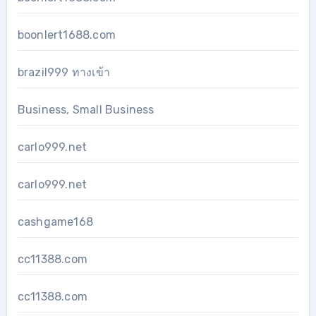
boonlert1688.com
brazil999 ทางเข้า
Business, Small Business
carlo999.net
carlo999.net
cashgame168
cc11388.com
cc11388.com