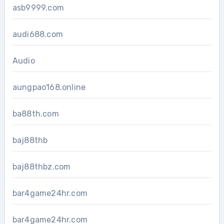
asb9999.com
audi688.com
Audio
aungpao168.online
ba88th.com
baj88thb
baj88thbz.com
bar4game24hr.com
bar4game24hr.com