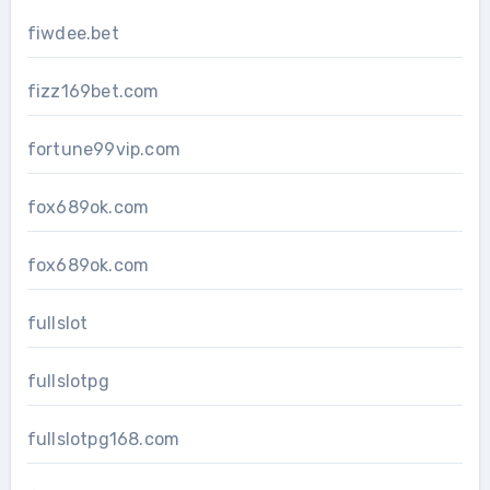
fiwdee.bet
fizz169bet.com
fortune99vip.com
fox689ok.com
fox689ok.com
fullslot
fullslotpg
fullslotpg168.com