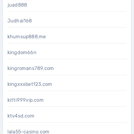
juad888
Judhai168
khumsup888.me
kingdom66n
kingromans789.com
kingxxxbet123.com
kitti999vip.com
ktv4sd.com
lala55-casino.com