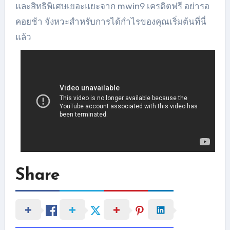
และสิทธิพิเศษเยอะแยะจาก mwin9 เครดิตฟรี อย่ารอ
คอยช้า จังหวะสำหรับการได้กำไรของคุณเริ่มต้นที่นี่
แล้ว
Share