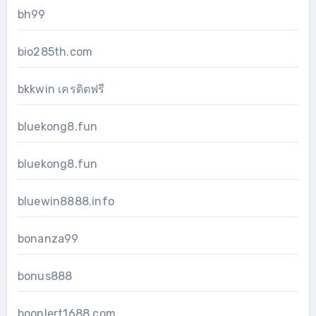
bh99
bio285th.com
bkkwin เครดิตฟรี
bluekong8.fun
bluekong8.fun
bluewin8888.info
bonanza99
bonus888
boonlert1688.com