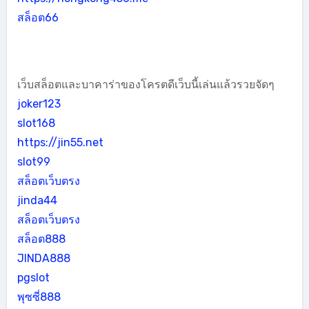
สล็อต66
เว็บสล็อตและบาคาร่าของโครตดีเว็บนี้เล่นแล้วรวยจัดๆ
joker123
slot168
https://jin55.net
slot99
สล็อตเว็บตรง
jinda44
สล็อตเว็บตรง
สล็อต888
JINDA888
pgslot
พุซซี่888