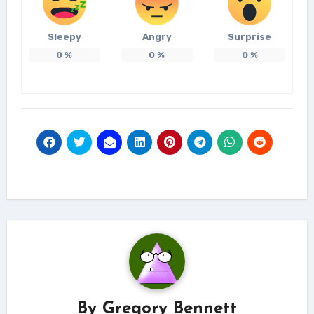
Sleepy
Angry
Surprise
0
%
0
%
0
%
By
Gregory Bennett