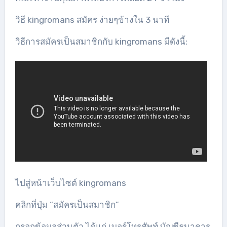
วิธี kingromans สมัคร ง่ายๆข้างใน 3 นาที
วิธีการสมัครเป็นสมาชิกกับ kingromans มีดังนี้:
ไปสู่หน้าเว็บไซต์ kingromans
คลิกที่ปุ่ม “สมัครเป็นสมาชิก”
กรอกข้อมูลส่วนตัว ได้แก่ เบอร์โทรศัพท์ บัญชีธนาคาร