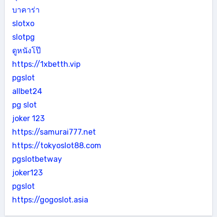
บาคาร่า
slotxo
slotpg
ดูหนังโป๊
https://1xbetth.vip
pgslot
allbet24
pg slot
joker 123
https://samurai777.net
https://tokyoslot88.com
pgslotbetway
joker123
pgslot
https://gogoslot.asia