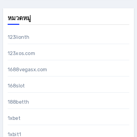
หมวดหมู่
123lionth
123xos.com
1688vegasx.com
168slot
188betth
1xbet
1xbit1