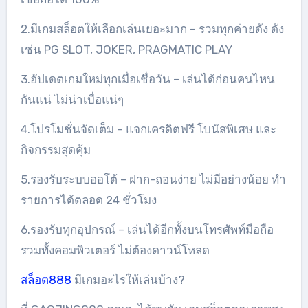
2.มีเกมสล็อตให้เลือกเล่นเยอะมาก – รวมทุกค่ายดัง ดัง
เช่น PG SLOT, JOKER, PRAGMATIC PLAY
3.อัปเดตเกมใหม่ทุกเมื่อเชื่อวัน – เล่นได้ก่อนคนไหน
กันแน่ ไม่น่าเบื่อแน่ๆ
4.โปรโมชั่นจัดเต็ม – แจกเครดิตฟรี โบนัสพิเศษ และ
กิจกรรมสุดคุ้ม
5.รองรับระบบออโต้ – ฝาก-ถอนง่าย ไม่มีอย่างน้อย ทำ
รายการได้ตลอด 24 ชั่วโมง
6.รองรับทุกอุปกรณ์ – เล่นได้อีกทั้งบนโทรศัพท์มือถือ
รวมทั้งคอมพิวเตอร์ ไม่ต้องดาวน์โหลด
สล็อต888
มีเกมอะไรให้เล่นบ้าง?