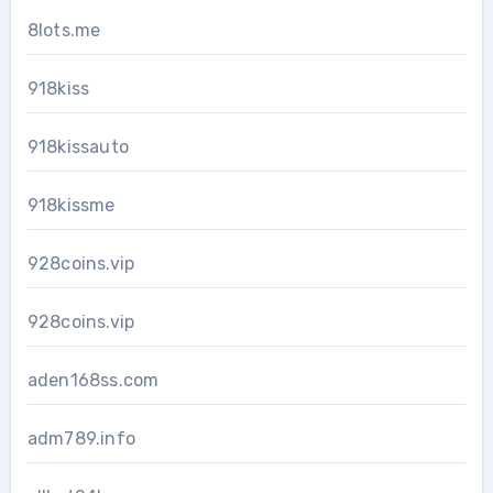
8lots.me
918kiss
918kissauto
918kissme
928coins.vip
928coins.vip
aden168ss.com
adm789.info