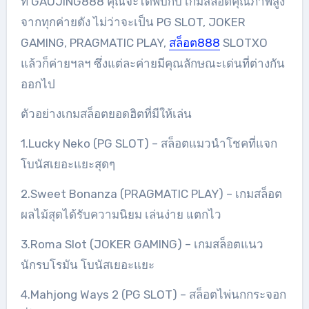
ที่ GAOJING888 คุณจะได้พบกับ เกมสล็อตคุณภาพสูง
จากทุกค่ายดัง ไม่ว่าจะเป็น PG SLOT, JOKER
GAMING, PRAGMATIC PLAY,
สล็อต888
SLOTXO
แล้วก็ค่ายฯลฯ ซึ่งแต่ละค่ายมีคุณลักษณะเด่นที่ต่างกัน
ออกไป
ตัวอย่างเกมสล็อตยอดฮิตที่มีให้เล่น
1.Lucky Neko (PG SLOT) – สล็อตแมวนำโชคที่แจก
โบนัสเยอะแยะสุดๆ
2.Sweet Bonanza (PRAGMATIC PLAY) – เกมสล็อต
ผลไม้สุดได้รับความนิยม เล่นง่าย แตกไว
3.Roma Slot (JOKER GAMING) – เกมสล็อตแนว
นักรบโรมัน โบนัสเยอะแยะ
4.Mahjong Ways 2 (PG SLOT) – สล็อตไพ่นกกระจอก