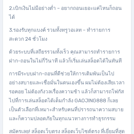
2.เบิกเงินไม่มีอย่างต่ำ – อยากถอนเยอะแค่ไหนก็ถอน
ได้
3.รองรับทุกแบงค์ รวมทั้งทรูวอเลท – ทำรายการ
สะดวก 24 ชั่วโมง
ด้วยระบบที่เสถียรรวมทั้งเร็ว คุณสามารถทำรายการ
ฝาก-ถอนในไม่กี่วินาที แล้วก็เริ่มเล่นสล็อตได้ในทันที
การมีระบบฝาก-ถอนที่ดีช่วยให้การเดิมพันเป็นไป
อย่างสบายและเชื่อมั่นในตนเองขึ้น ผมไม่ต้องเสียเวลา
รอคอย ไม่ต้องกังวลเรื่องความช้า แล้วก็สามารถโฟกัส
ไปที่การเล่นสล็อตได้เต็มกำลัง GAOJING888 ก็เลย
เป็นตัวเลือกที่เหมาะสำหรับคนที่ปรารถนาความสบาย
และก็ความปลอดภัยในทุกแนวทางการทำธุรกรรม
สมัครเลย! สล็อตเว็บตรง สล็อตเว็บไซต์ตรง ที่เยี่ยมที่สุด