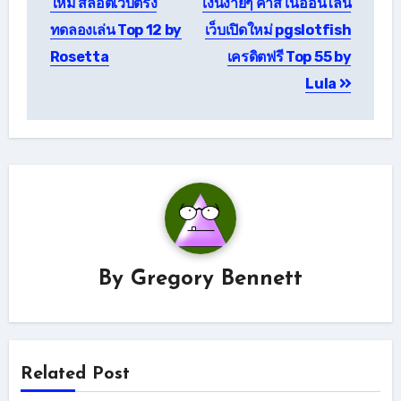
ใหม่ สล็อตเว็บตรง
เงินง่ายๆ คาสิโนออนไลน์
ทดลองเล่น Top 12 by
เว็บเปิดใหม่ pgslotfish
Rosetta
เครดิตฟรี Top 55 by
Lula
By
Gregory Bennett
Related Post
สล็อตเว็บตรง