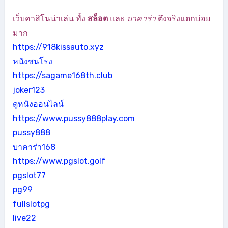
เว็บคาสิโนน่าเล่น ทั้ง
สล็อต
และ
บาคาร่า
ตึงจริงแตกบ่อย
มาก
https://918kissauto.xyz
หนังชนโรง
https://sagame168th.club
joker123
ดูหนังออนไลน์
https://www.pussy888play.com
pussy888
บาคาร่า168
https://www.pgslot.golf
pgslot77
pg99
fullslotpg
live22