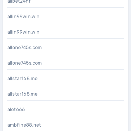
allbet24hr
allin99win.win
allin99win.win
allone745s.com
allone745s.com
allstar168.me
allstar168.me
alot666
ambfine88.net