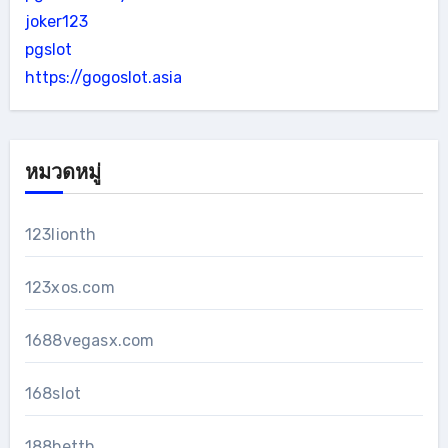
joker123
pgslot
https://gogoslot.asia
หมวดหมู่
123lionth
123xos.com
1688vegasx.com
168slot
188betth