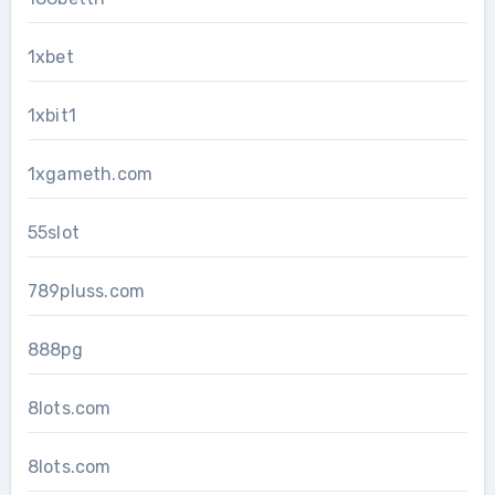
1xbet
1xbit1
1xgameth.com
55slot
789pluss.com
888pg
8lots.com
8lots.com