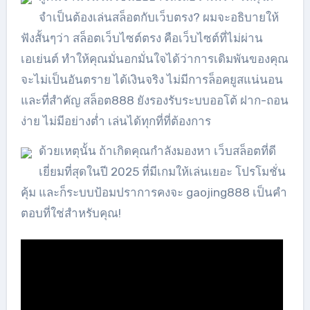
จำเป็นต้องเล่นสล็อตกับเว็บตรง? ผมจะอธิบายให้
ฟังสั้นๆว่า สล็อตเว็บไซต์ตรง คือเว็บไซต์ที่ไม่ผ่าน
เอเย่นต์ ทำให้คุณมั่นอกมั่นใจได้ว่าการเดิมพันของคุณ
จะไม่เป็นอันตราย ได้เงินจริง ไม่มีการล็อคยูสแน่นอน
และที่สำคัญ สล็อต888 ยังรองรับระบบออโต้ ฝาก-ถอน
ง่าย ไม่มีอย่างต่ำ เล่นได้ทุกที่ที่ต้องการ
ด้วยเหตุนั้น ถ้าเกิดคุณกำลังมองหา เว็บสล็อตที่ดี
เยี่ยมที่สุดในปี 2025 ที่มีเกมให้เล่นเยอะ โปรโมชั่น
คุ้ม และก็ระบบป้อมปราการคงจะ gaojing888 เป็นคำ
ตอบที่ใช่สำหรับคุณ!