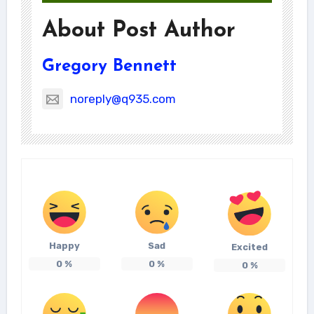
About Post Author
Gregory Bennett
noreply@q935.com
Happy
Sad
Excited
0
%
0
%
0
%