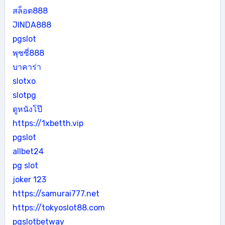
สล็อต888
JINDA888
pgslot
พุซซี่888
บาคาร่า
slotxo
slotpg
ดูหนังโป๊
https://1xbetth.vip
pgslot
allbet24
pg slot
joker 123
https://samurai777.net
https://tokyoslot88.com
pgslotbetway