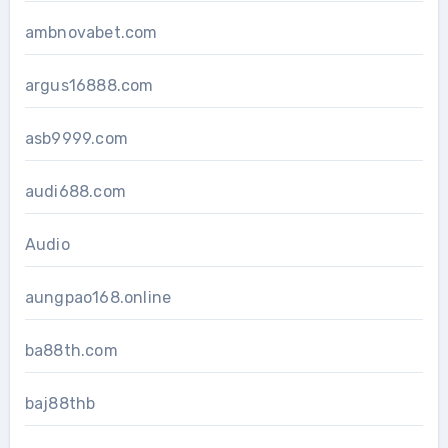
ambnovabet.com
argus16888.com
asb9999.com
audi688.com
Audio
aungpao168.online
ba88th.com
baj88thb