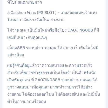
ที่โบนัสแตกง่ายมาก
5.Caishen Wins (PG SLOT) – เกมสล็อตเทพเจ้าแห่ง
โชคลาภ เงินรางวัลเป็นอย่างมาก
ไม่ว่าคุณจะเป็นมือใหม่หรือมือโปร GAOJING888 ก็มี
เกมที่เหมาะกับคุณแน่ๆ
สล็อต888 ระบบฝาก-ถอนออโต้ สบาย เร็วทันใจ ไม่มี
อย่างน้อย
ผมรู้ๆกันดีอยู่แล้วว่าความสบายและความรวดเร็ว
สำหรับเพื่อการทำธุรกรรมเป็นเรื่องจำเป็นสำหรับนัก
เดิมพันทุกคน ที่ GAOJING888 ระบบฝาก-ถอนออโต้
ถูกวางแบบมาเพื่อคุณสามารถทำรายการได้อย่าง
ง่ายดาย ไม่ต้องรอแอดไม่น ไม่ต้องส่งสลิป และไม่มีขั้น
ต่ำในการฝากหรือถอน