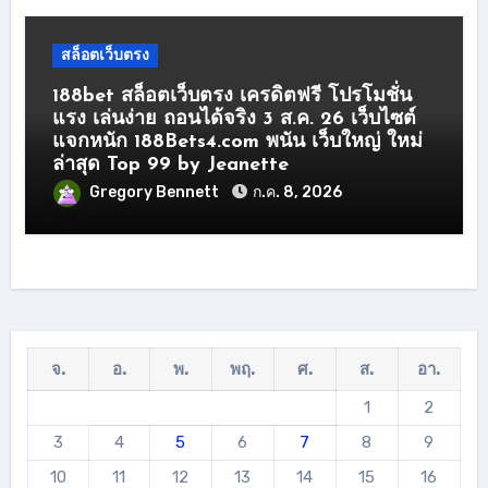
สล็อตเว็บตรง
188bet สล็อตเว็บตรง เครดิตฟรี โปรโมชั่น
แรง เล่นง่าย ถอนได้จริง 3 ส.ค. 26 เว็บไซต์
แจกหนัก 188Bets4.com พนัน เว็บใหญ่ ใหม่
ล่าสุด Top 99 by Jeanette
Gregory Bennett
ก.ค. 8, 2026
จ.
อ.
พ.
พฤ.
ศ.
ส.
อา.
1
2
3
4
5
6
7
8
9
10
11
12
13
14
15
16