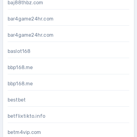
baj88thbz.com
bar4game24hr.com
bar4game24hr.com
baslot168
bbp168.me
bbp168.me
bestbet
betflixtikto.info
betm4vip.com