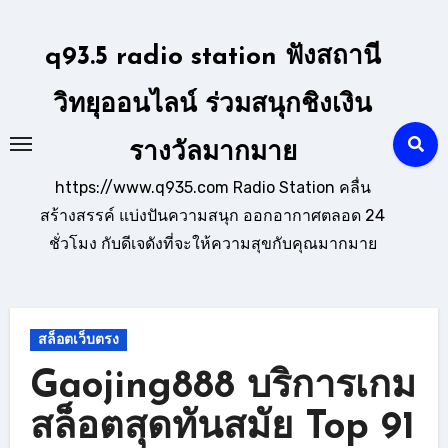
Skip
to
q93.5 radio station ฟังสถานี
content
วิทยุออนไลน์ ร่วมสนุกชิงเงิน
รางวัลมากมาย
https://www.q935.com Radio Station คลื่น
สร้างสรรค์ แบ่งปันความสนุก ออกอากาศตลอด 24
ชั่วโมง กับดีเจดังที่จะให้ความสุขกับคุณมากมาย
สล็อตเว็บตรง
Gaojing888 บริการเกม
สล็อตสุดทันสมัย Top 91