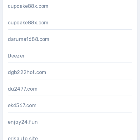
cupcake88x.com
cupcake88x.com
daruma1688.com
Deezer
dgb222hot.com
du2477.com
ek4567.com
enjoy24.fun
erisauto.site