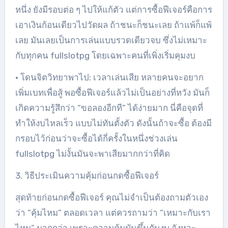
หนึ่ง ยังมีรอบต่อ ๆ ไปให้แก้ตัว แต่การซื้อฟีเจอร์คือการ
เอาเงินก้อนเดียวไปวัดผล ถ้าชนะก็ชนะเลย ถ้าแพ้ก็แพ้
เลย มันเลยเป็นการเล่นแบบรวดเดียวจบ ซึ่งไม่เหมาะ
กับทุกคน fullslotpg โดยเฉพาะคนที่เพิ่งเริ่มคุมงบ
• โดนจิตวิทยาพาไป: เวลาเล่นเสีย หลายคนจะอยาก
เพิ่มเบทเพื่อสู้ พอซื้อฟีเจอร์แล้วไม่เป็นอย่างที่หวัง มันก็
เกิดความรู้สึกว่า “ขอลองอีกที” ได้ง่ายมาก นี่คือจุดที่
ทำให้งบไหลเร็ว แบบไม่ทันตั้งตัว ดังนั้นถ้าจะซื้อ ต้องมี
กรอบไว้ก่อนว่าจะซื้อได้กี่ครั้งในหนึ่งช่วงเล่น
fullslotpg ไม่งั้นมันจะพาเสียมากกว่าที่คิด
3. วิธีประเมินความคุ้มก่อนกดซื้อฟีเจอร์
สุดท้ายก่อนกดซื้อฟีเจอร์ คุณไม่จำเป็นต้องถามตัวเอง
ว่า “คุ้มไหม” ตลอดเวลา แต่ควรถามว่า “เหมาะกับเรา
ไหม” มากกว่า เพราะความคุ้มมันขึ้นกับงบ จังหวะ