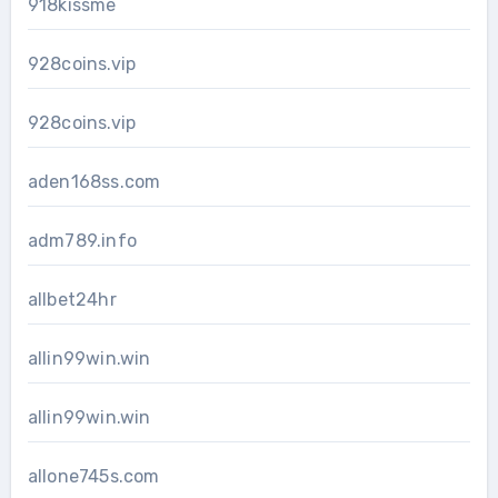
918kissme
928coins.vip
928coins.vip
aden168ss.com
adm789.info
allbet24hr
allin99win.win
allin99win.win
allone745s.com