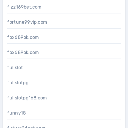
fizz169bet.com
fortune99vip.com
fox689ok.com
fox689ok.com
fullslot
fullslotpg
fullslotpg168.com
funny18