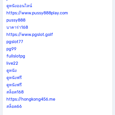
ดูหนังออนไลน์
https://www.pussy888play.com
pussy888
บาคาร่า168
https://www.pgslot.golf
pgslot77
pg99
fullslotpg
live22
ดูหนัง
ดูหนังฟรี
ดูหนังฟรี
สล็อต168
https://hongkong456.me
สล็อต66