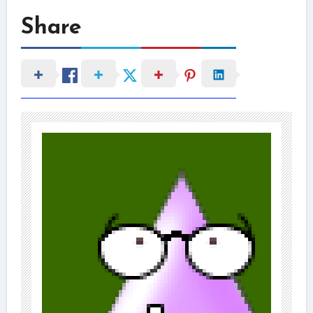
Share