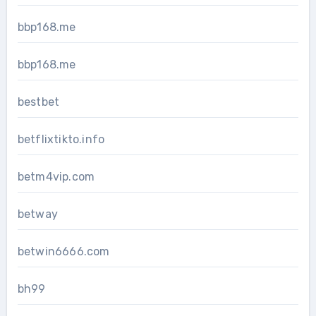
bbp168.me
bbp168.me
bestbet
betflixtikto.info
betm4vip.com
betway
betwin6666.com
bh99