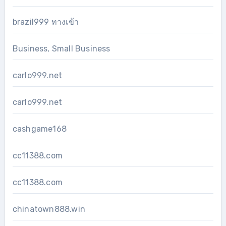
brazil999 ทางเข้า
Business, Small Business
carlo999.net
carlo999.net
cashgame168
cc11388.com
cc11388.com
chinatown888.win