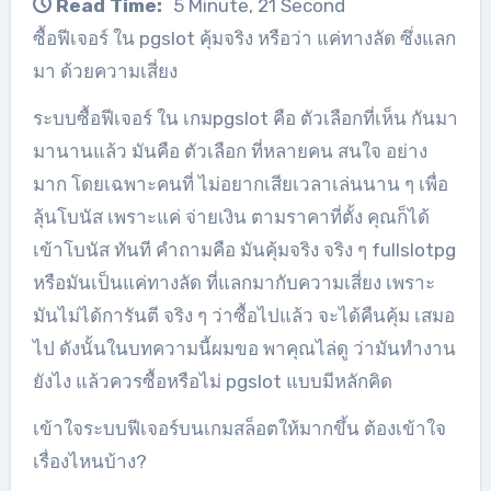
Read Time:
5 Minute, 21 Second
ซื้อฟีเจอร์ ใน pgslot คุ้มจริง หรือว่า แค่ทางลัด ซึ่งแลก
มา ด้วยความเสี่ยง
ระบบซื้อฟีเจอร์ ใน เกมpgslot คือ ตัวเลือกที่เห็น กันมา
มานานแล้ว มันคือ ตัวเลือก ที่หลายคน สนใจ อย่าง
มาก โดยเฉพาะคนที่ ไม่อยากเสียเวลาเล่นนาน ๆ เพื่อ
ลุ้นโบนัส เพราะแค่ จ่ายเงิน ตามราคาที่ตั้ง คุณก็ได้
เข้าโบนัส ทันที คำถามคือ มันคุ้มจริง จริง ๆ fullslotpg
หรือมันเป็นแค่ทางลัด ที่แลกมากับความเสี่ยง เพราะ
มันไม่ได้การันตี จริง ๆ ว่าซื้อไปแล้ว จะได้คืนคุ้ม เสมอ
ไป ดังนั้นในบทความนี้ผมขอ พาคุณไล่ดู ว่ามันทำงาน
ยังไง แล้วควรซื้อหรือไม่ pgslot แบบมีหลักคิด
เข้าใจระบบฟีเจอร์บนเกมสล็อตให้มากขึ้น ต้องเข้าใจ
เรื่องไหนบ้าง?