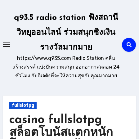
Skip
to
q93.5 radio station ฟังสถานี
content
วิทยุออนไลน์ ร่วมสนุกชิงเงิน
รางวัลมากมาย
https://www.q935.com Radio Station คลื่น
สร้างสรรค์ แบ่งปันความสนุก ออกอากาศตลอด 24
ชั่วโมง กับดีเจดังที่จะให้ความสุขกับคุณมากมาย
fullslotpg
casino fullslotpg
สล็อตโบนัสแตกหนัก