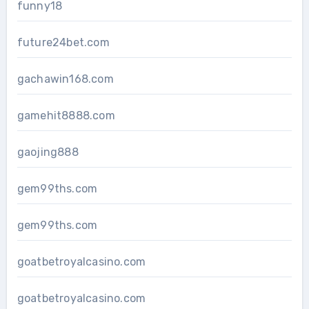
funny18
future24bet.com
gachawin168.com
gamehit8888.com
gaojing888
gem99ths.com
gem99ths.com
goatbetroyalcasino.com
goatbetroyalcasino.com