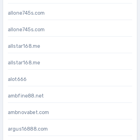
allone745s.com
allone745s.com
allstar168.me
allstar168.me
alot666
ambfine88.net
ambnovabet.com
argus16888.com