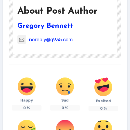
About Post Author
Gregory Bennett
noreply@q935.com
Happy
Sad
Excited
0
%
0
%
0
%