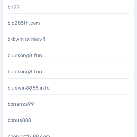
bh99
bio285th.com
bkkwin เครดิตฟรี
bluekong8.fun
bluekong8.fun
bluewin8888.info
bonanza99
bonus888
boonlert1688.com