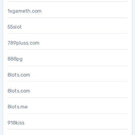
1xgameth.com
55slot
789pluss.com
888pg
8lots.com
8lots.com
8lots.me
918kiss