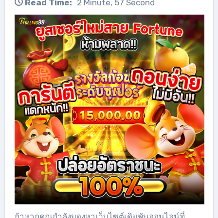
Read Time:
2 Minute, 57 Second
ถ้าหากคุณกำลังมองหาเว็บไซต์เดิมพันออนไลน์ที่