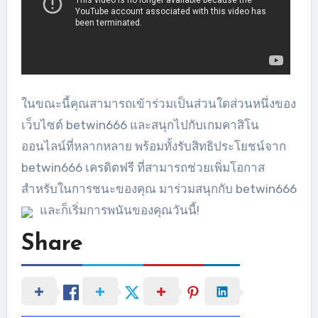
ในขณะนี้คุณสามารถเข้าร่วมเป็นส่วนใดส่วนหนึ่งของ
เว็บไซต์ betwin666 และสนุกไปกับเกมคาสิโน
ออนไลน์ที่หลากหลาย พร้อมทั้งรับสิทธิประโยชน์จาก
betwin666 เครดิตฟรี ที่สามารถช่วยเพิ่มโอกาส
สำหรับในการชนะของคุณ มาร่วมสนุกกับ betwin666
และก็เริ่มการพนันของคุณวันนี้!
Share