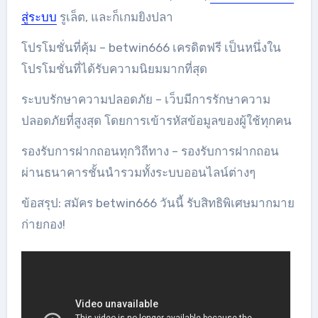
สู่ระบบ
รูเล็ต, และก็เกมยิงปลา
โปรโมชั่นที่คุ้ม – betwin666 เครดิตฟรี เป็นหนึ่งใน
โปรโมชั่นที่ได้รับความนิยมมากที่สุด
ระบบรักษาความปลอดภัย – เว็บมีการรักษาความ
ปลอดภัยที่สูงสุด โดยการเข้ารหัสข้อมูลของผู้ใช้ทุกคน
รองรับการฝากถอนทุกวิถีทาง – รองรับการฝากถอน
ผ่านธนาคารชั้นนำรวมทั้งระบบออนไลน์ต่างๆ
ข้อสรุป: สมัคร betwin666 วันนี้ รับสิทธิพิเศษมากมาย
ก่ายกอง!