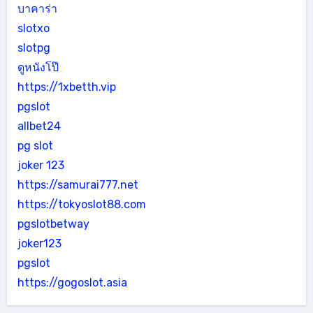
บาคาร่า
slotxo
slotpg
ดูหนังโป๊
https://1xbetth.vip
pgslot
allbet24
pg slot
joker 123
https://samurai777.net
https://tokyoslot88.com
pgslotbetway
joker123
pgslot
https://gogoslot.asia