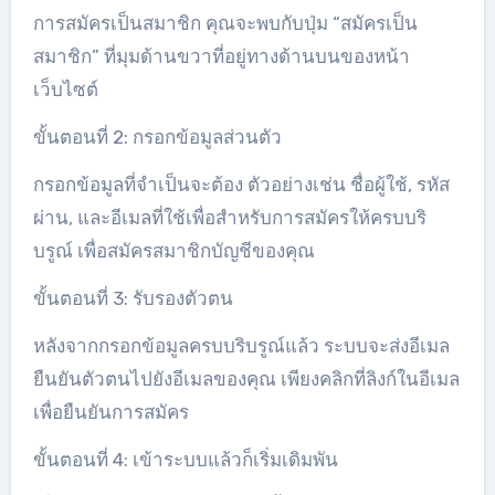
การสมัครเป็นสมาชิก คุณจะพบกับปุ่ม “สมัครเป็น
สมาชิก” ที่มุมด้านขวาที่อยู่ทางด้านบนของหน้า
เว็บไซต์
ขั้นตอนที่ 2: กรอกข้อมูลส่วนตัว
กรอกข้อมูลที่จำเป็นจะต้อง ตัวอย่างเช่น ชื่อผู้ใช้, รหัส
ผ่าน, และอีเมลที่ใช้เพื่อสำหรับการสมัครให้ครบบริ
บรูณ์ เพื่อสมัครสมาชิกบัญชีของคุณ
ขั้นตอนที่ 3: รับรองตัวตน
หลังจากกรอกข้อมูลครบบริบรูณ์แล้ว ระบบจะส่งอีเมล
ยืนยันตัวตนไปยังอีเมลของคุณ เพียงคลิกที่ลิงก์ในอีเมล
เพื่อยืนยันการสมัคร
ขั้นตอนที่ 4: เข้าระบบแล้วก็เริ่มเดิมพัน