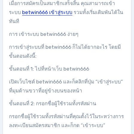
เมื่อการสมัครเป็นสมาชิกเสร็จสิ้น คุณสามารถเข้า
ระบบ
betwin666 เข้าสู่ระบบ
รวมทั้งเริ่มเดิมพันได้ใน
ทันที
การ เข้าระบบ betwin666 ง่ายๆ
การเข้าสู่ระบบที่ betwin666 ก็ไม่ได้ยากอะไร โดยมี
ขั้นตอนดังนี้:
ขั้นตอนที่ 1: ไปที่หน้าเว็บ betwin666
เปิดเว็บไซต์ betwin666 และก็คลิกที่ปุ่ม “เข้าสู่ระบบ”
ที่มุมด้านขวาที่อยู่ข้างบนของหน้า
ขั้นตอนที่ 2: กรอกชื่อผู้ใช้รวมทั้งรหัสผ่าน
กรอกชื่อผู้ใช้รวมทั้งรหัสผ่านที่คุณตั้งไว้ในระหว่างการ
ลงทะเบียนสมัครสมาชิก และก็กด “เข้าระบบ”