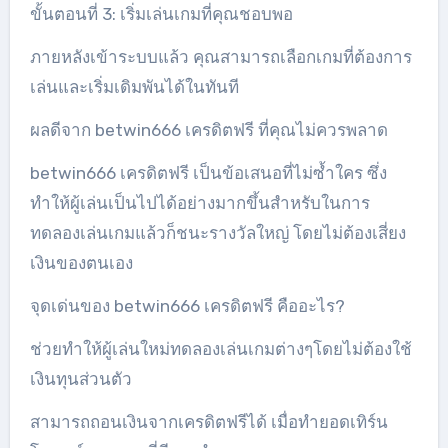
ขั้นตอนที่ 3: เริ่มเล่นเกมที่คุณชอบพอ
ภายหลังเข้าระบบแล้ว คุณสามารถเลือกเกมที่ต้องการ
เล่นและเริ่มเดิมพันได้ในทันที
ผลดีจาก betwin666 เครดิตฟรี ที่คุณไม่ควรพลาด
betwin666 เครดิตฟรี เป็นข้อเสนอที่ไม่ซ้ำใคร ซึ่ง
ทำให้ผู้เล่นเป็นไปได้อย่างมากขึ้นสำหรับในการ
ทดลองเล่นเกมแล้วก็ชนะรางวัลใหญ่ โดยไม่ต้องเสี่ยง
เงินของตนเอง
จุดเด่นของ betwin666 เครดิตฟรี คืออะไร?
ช่วยทำให้ผู้เล่นใหม่ทดลองเล่นเกมต่างๆโดยไม่ต้องใช้
เงินทุนส่วนตัว
สามารถถอนเงินจากเครดิตฟรีได้ เมื่อทำยอดเทิร์น