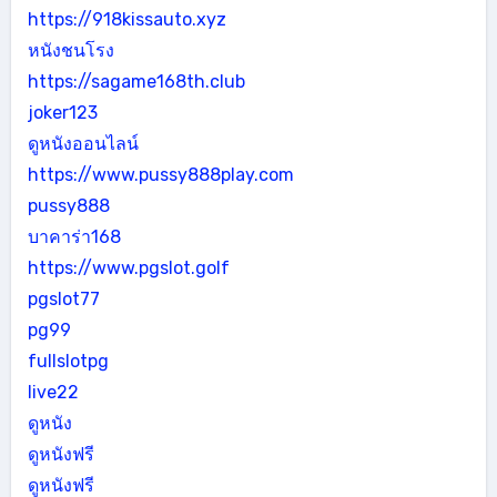
https://918kissauto.xyz
หนังชนโรง
https://sagame168th.club
joker123
ดูหนังออนไลน์
https://www.pussy888play.com
pussy888
บาคาร่า168
https://www.pgslot.golf
pgslot77
pg99
fullslotpg
live22
ดูหนัง
ดูหนังฟรี
ดูหนังฟรี