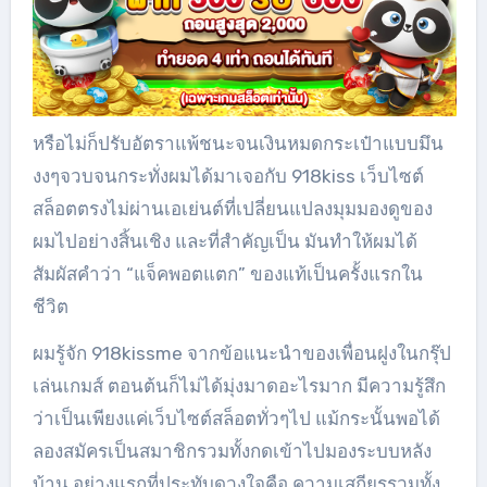
หรือไม่ก็ปรับอัตราแพ้ชนะจนเงินหมดกระเป๋าแบบมึน
งงๆจวบจนกระทั่งผมได้มาเจอกับ 918kiss เว็บไซต์
สล็อตตรงไม่ผ่านเอเย่นต์ที่เปลี่ยนแปลงมุมมองดูของ
ผมไปอย่างสิ้นเชิง และที่สำคัญเป็น มันทำให้ผมได้
สัมผัสคำว่า “แจ็คพอตแตก” ของแท้เป็นครั้งแรกใน
ชีวิต
ผมรู้จัก 918kissme จากข้อแนะนำของเพื่อนฝูงในกรุ๊ป
เล่นเกมส์ ตอนต้นก็ไม่ได้มุ่งมาดอะไรมาก มีความรู้สึก
ว่าเป็นเพียงแค่เว็บไซต์สล็อตทั่วๆไป แม้กระนั้นพอได้
ลองสมัครเป็นสมาชิกรวมทั้งกดเข้าไปมองระบบหลัง
บ้าน อย่างแรกที่ประทับดวงใจคือ ความเสถียรรวมทั้ง