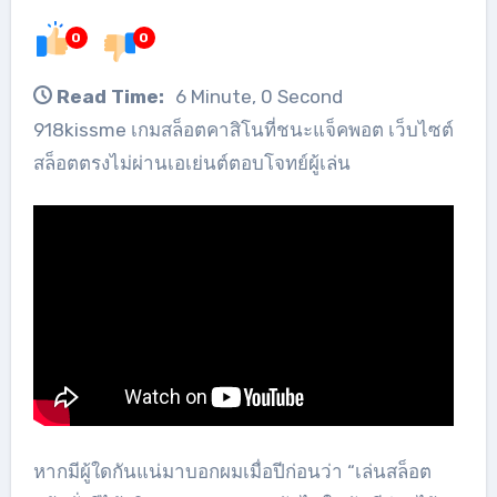
0
0
Read Time:
6 Minute, 0 Second
918kissme เกมสล็อตคาสิโนที่ชนะแจ็คพอต เว็บไซต์
สล็อตตรงไม่ผ่านเอเย่นต์ตอบโจทย์ผู้เล่น
หากมีผู้ใดกันแน่มาบอกผมเมื่อปีก่อนว่า “เล่นสล็อต