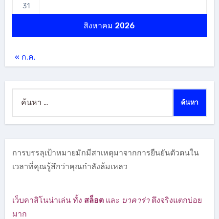
31
สิงหาคม 2026
« ก.ค.
ค้นหา
สำหรับ:
การบรรลุเป้าหมายมักมีสาเหตุมาจากการยืนยันตัวตนใน
เวลาที่คุณรู้สึกว่าคุณกำลังล้มเหลว
เว็บคาสิโนน่าเล่น ทั้ง
สล็อต
และ
บาคาร่า
ตึงจริงแตกบ่อย
มาก