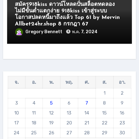
สมัคร918kiss ดาวน์โหลดปั่นสล็อตทดลอง
ไม่มีขั้นต่ำแตกง่าย 918kiss เข้าสู่ระบบ
โอกาสปลดหนี้มาถึงแล้ว Top 61 by Mervin
Allbet24hr.shop 8 กรกฎา 67
Gregory Bennett
พ.ค. 7, 2024
จ.
อ.
พ.
พฤ.
ศ.
ส.
อา.
1
2
3
4
5
6
7
8
9
10
11
12
13
14
15
16
17
18
19
20
21
22
23
24
25
26
27
28
29
30