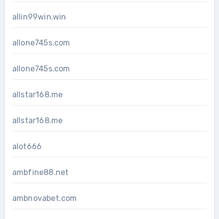
allin99win.win
allone745s.com
allone745s.com
allstar168.me
allstar168.me
alot666
ambfine88.net
ambnovabet.com