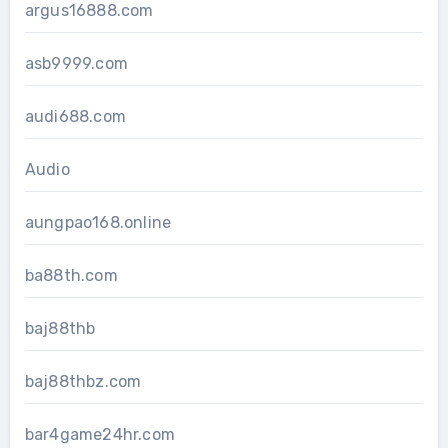
argus16888.com
asb9999.com
audi688.com
Audio
aungpao168.online
ba88th.com
baj88thb
baj88thbz.com
bar4game24hr.com