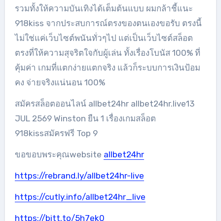
รวมทั้งให้ความบันเทิงได้เต็มต้นแบบ ผมกล้าชี้แนะ
918kiss จากประสบการณ์ตรงของตนเองขอรับ ตรงนี้
ไม่ใช่แค่เว็บไซต์พนันทั่วๆไป แต่เป็นเว็บไซต์สล็อต
ตรงที่ให้ความสุจริตใจกับผู้เล่น ทั้งเรื่องโบนัส 100% ที่
คุ้มค่า เกมที่แตกง่ายแตกจริง แล้วก็ระบบการเงินป้อม
คง จ่ายจริงแน่นอน 100%
สมัครสล็อตออนไลน์ allbet24hr allbet24hr.live13
JUL 2569 Winston ยืน 1 เรื่องเกมสล็อต
918kissสมัครฟรี Top 9
ขอขอบพระคุณwebsite
allbet24hr
https://rebrand.ly/allbet24hr-live
https://cutly.info/allbet24hr_live
https://bitt.to/5h7ek0