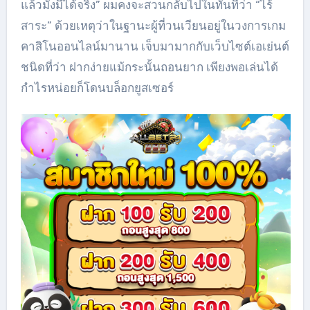
แล้วมั่งมีได้จริง” ผมคงจะสวนกลับไปในทันทีว่า “ไร้
สาระ” ด้วยเหตุว่าในฐานะผู้ที่วนเวียนอยู่ในวงการเกม
คาสิโนออนไลน์มานาน เจ็บมามากกับเว็บไซต์เอเย่นต์
ชนิดที่ว่า ฝากง่ายแม้กระนั้นถอนยาก เพียงพอเล่นได้
กำไรหน่อยก็โดนบล็อกยูสเซอร์