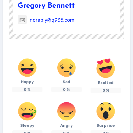
Gregory Bennett
noreply@q935.com
Happy
Sad
Excited
0
%
0
%
0
%
Sleepy
Angry
Surprise