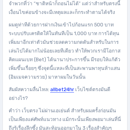
จำพวกที่ว่า “ชาติหน้าก็ถอนไม่ได้” แต่ว่าสำหรับตรงนี้
เงื่อนไขค่อนข้างจะมีเหตุผลและก็กระทำตามได้จริง
ผมดูท่าทีด้วยการฝากเงินเข้าไปก้อนแรก 500 บาท
ระบบปรับเครดิตให้ในทันทีเป็น 1,000 บาท การได้ทุน
เพิ่มมาอีกเท่าตัวมันช่วยลดความกดดันสำหรับในการ
เล่นไปได้มากไม่น้อยเลยทีเดียว ทำให้พวกเรามีโอกาส
คิดแผนเบท (Bet) ได้นานาประการขึ้น มีรอบให้แก้ตัว
เพิ่มขึ้นเรื่อยๆ ซึ่งจุดนี้แหละที่เป็นสะพานพาทุนห้าแสน
(อิมเมจความรวย) มาหาผมในวันนั้น
สัมผัสความลื่นไหล:
allbet24hr
เว็บไซต์ตรงมันดี
อย่างไร?
คำว่า เว็บตรง ไม่ผ่านเอเย่นต์ สำหรับผมครั้งก่อนมัน
เป็นเพียงแค่ศัพท์แนวทาง แม้กระนั้นเพียงพอมาเล่นที่นี่
ถึงรู้เรื่องลึกซึ้ง มันสะท้อนออกมาใน 3 เรื่องสำคัญๆ