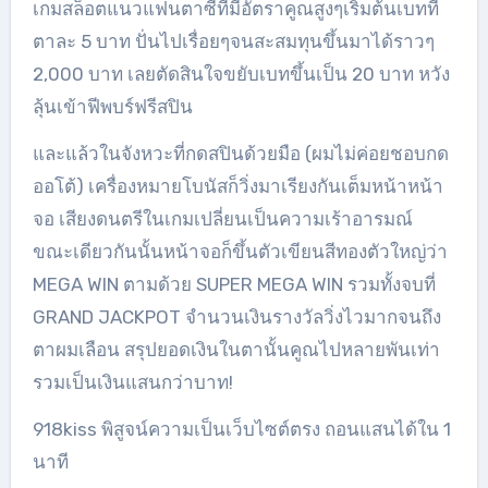
เกมสล็อตแนวแฟนตาซีที่มีอัตราคูณสูงๆเริ่มต้นเบทที่
ตาละ 5 บาท ปั่นไปเรื่อยๆจนสะสมทุนขึ้นมาได้ราวๆ
2,000 บาท เลยตัดสินใจขยับเบทขึ้นเป็น 20 บาท หวัง
ลุ้นเข้าฟีพบร์ฟรีสปิน
และแล้วในจังหวะที่กดสปินด้วยมือ (ผมไม่ค่อยชอบกด
ออโต้) เครื่องหมายโบนัสก็วิ่งมาเรียงกันเต็มหน้าหน้า
จอ เสียงดนตรีในเกมเปลี่ยนเป็นความเร้าอารมณ์
ขณะเดียวกันนั้นหน้าจอก็ขึ้นตัวเขียนสีทองตัวใหญ่ว่า
MEGA WIN ตามด้วย SUPER MEGA WIN รวมทั้งจบที่
GRAND JACKPOT จำนวนเงินรางวัลวิ่งไวมากจนถึง
ตาผมเลือน สรุปยอดเงินในตานั้นคูณไปหลายพันเท่า
รวมเป็นเงินแสนกว่าบาท!
918kiss พิสูจน์ความเป็นเว็บไซต์ตรง ถอนแสนได้ใน 1
นาที