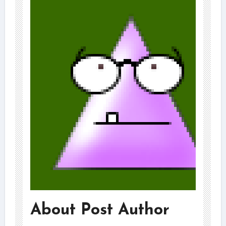
About Post Author